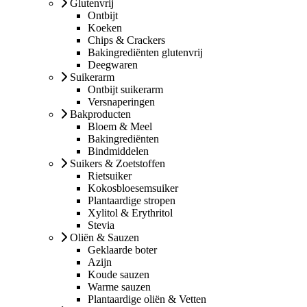
Glutenvrij
Ontbijt
Koeken
Chips & Crackers
Bakingrediënten glutenvrij
Deegwaren
Suikerarm
Ontbijt suikerarm
Versnaperingen
Bakproducten
Bloem & Meel
Bakingrediënten
Bindmiddelen
Suikers & Zoetstoffen
Rietsuiker
Kokosbloesemsuiker
Plantaardige stropen
Xylitol & Erythritol
Stevia
Oliën & Sauzen
Geklaarde boter
Azijn
Koude sauzen
Warme sauzen
Plantaardige oliën & Vetten