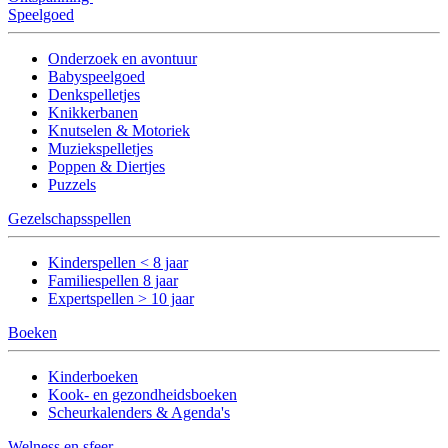
Speelgoed
Onderzoek en avontuur
Babyspeelgoed
Denkspelletjes
Knikkerbanen
Knutselen & Motoriek
Muziekspelletjes
Poppen & Diertjes
Puzzels
Gezelschapsspellen
Kinderspellen < 8 jaar
Familiespellen 8 jaar
Expertspellen > 10 jaar
Boeken
Kinderboeken
Kook- en gezondheidsboeken
Scheurkalenders & Agenda's
Welness en sfeer