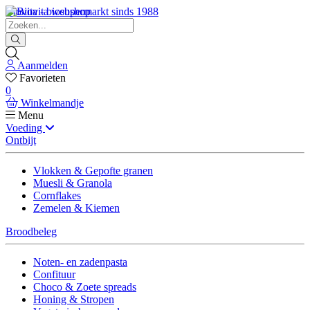
Biovita - biosupermarkt sinds 1988
Aanmelden
Favorieten
0
Winkelmandje
Menu
Voeding
Ontbijt
Vlokken & Gepofte granen
Muesli & Granola
Cornflakes
Zemelen & Kiemen
Broodbeleg
Noten- en zadenpasta
Confituur
Choco & Zoete spreads
Honing & Stropen