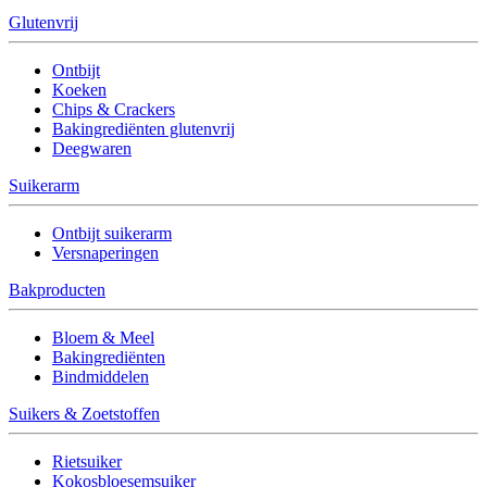
Glutenvrij
Ontbijt
Koeken
Chips & Crackers
Bakingrediënten glutenvrij
Deegwaren
Suikerarm
Ontbijt suikerarm
Versnaperingen
Bakproducten
Bloem & Meel
Bakingrediënten
Bindmiddelen
Suikers & Zoetstoffen
Rietsuiker
Kokosbloesemsuiker