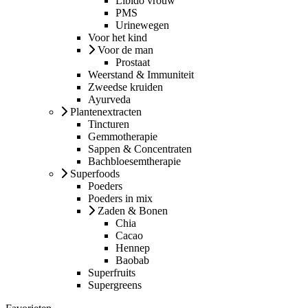
Libido vrouw
PMS
Urinewegen
Voor het kind
Voor de man
Prostaat
Weerstand & Immuniteit
Zweedse kruiden
Ayurveda
Plantenextracten
Tincturen
Gemmotherapie
Sappen & Concentraten
Bachbloesemtherapie
Superfoods
Poeders
Poeders in mix
Zaden & Bonen
Chia
Cacao
Hennep
Baobab
Superfruits
Supergreens