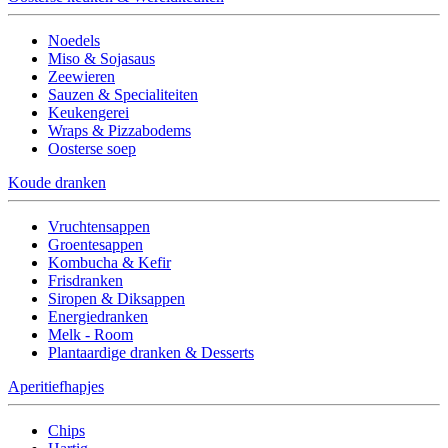
Noedels
Miso & Sojasaus
Zeewieren
Sauzen & Specialiteiten
Keukengerei
Wraps & Pizzabodems
Oosterse soep
Koude dranken
Vruchtensappen
Groentesappen
Kombucha & Kefir
Frisdranken
Siropen & Diksappen
Energiedranken
Melk - Room
Plantaardige dranken & Desserts
Aperitiefhapjes
Chips