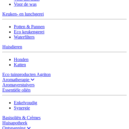
Voor de was
Keuken- en lunchgerei
Potten & Pannen
Eco keukengerei
Waterfilters
Huisdieren
Honden
Katten
Eco tuinproducten Agriton
Aromatherapie
Aromaverstuivers
Essentiële oliën
Enkelvoudig
Synergie
Basisoliën & Crèmes
Huisapotheek
Ontspanning