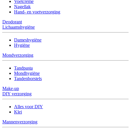
Voetcrème
Nagellak
Hand- en voetverzorging
Deodorant
Lichaamshygiëne
Dameshygiëne
Hygiëne
Mondverzorging
Tandpasta
Mondhygiëne
Tandenborstels
Make-up
DIY verzorging
Alles voor DIY
Klei
Mannenverzorging