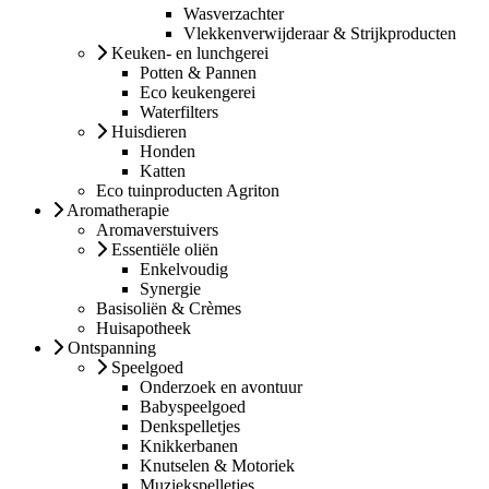
Wasverzachter
Vlekkenverwijderaar & Strijkproducten
Keuken- en lunchgerei
Potten & Pannen
Eco keukengerei
Waterfilters
Huisdieren
Honden
Katten
Eco tuinproducten Agriton
Aromatherapie
Aromaverstuivers
Essentiële oliën
Enkelvoudig
Synergie
Basisoliën & Crèmes
Huisapotheek
Ontspanning
Speelgoed
Onderzoek en avontuur
Babyspeelgoed
Denkspelletjes
Knikkerbanen
Knutselen & Motoriek
Muziekspelletjes