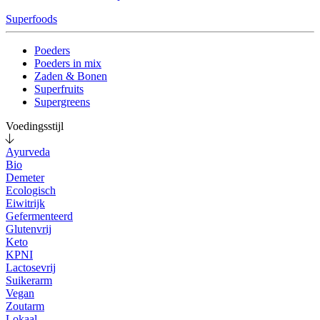
Superfoods
Poeders
Poeders in mix
Zaden & Bonen
Superfruits
Supergreens
Voedingsstijl
Ayurveda
Bio
Demeter
Ecologisch
Eiwitrijk
Gefermenteerd
Glutenvrij
Keto
KPNI
Lactosevrij
Suikerarm
Vegan
Zoutarm
Lokaal