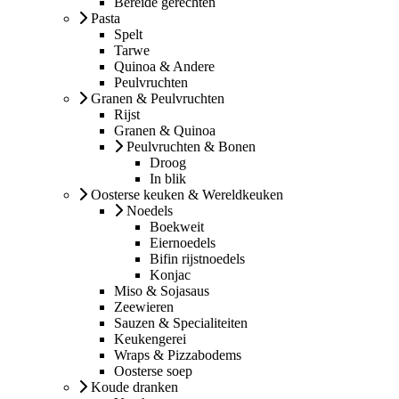
Bereide gerechten
Pasta
Spelt
Tarwe
Quinoa & Andere
Peulvruchten
Granen & Peulvruchten
Rijst
Granen & Quinoa
Peulvruchten & Bonen
Droog
In blik
Oosterse keuken & Wereldkeuken
Noedels
Boekweit
Eiernoedels
Bifin rijstnoedels
Konjac
Miso & Sojasaus
Zeewieren
Sauzen & Specialiteiten
Keukengerei
Wraps & Pizzabodems
Oosterse soep
Koude dranken