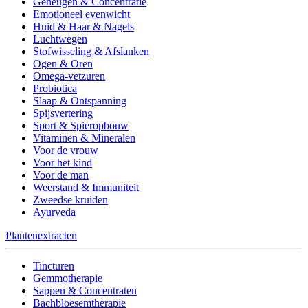
Geheugen & Concentratie
Emotioneel evenwicht
Huid & Haar & Nagels
Luchtwegen
Stofwisseling & Afslanken
Ogen & Oren
Omega-vetzuren
Probiotica
Slaap & Ontspanning
Spijsvertering
Sport & Spieropbouw
Vitaminen & Mineralen
Voor de vrouw
Voor het kind
Voor de man
Weerstand & Immuniteit
Zweedse kruiden
Ayurveda
Plantenextracten
Tincturen
Gemmotherapie
Sappen & Concentraten
Bachbloesemtherapie