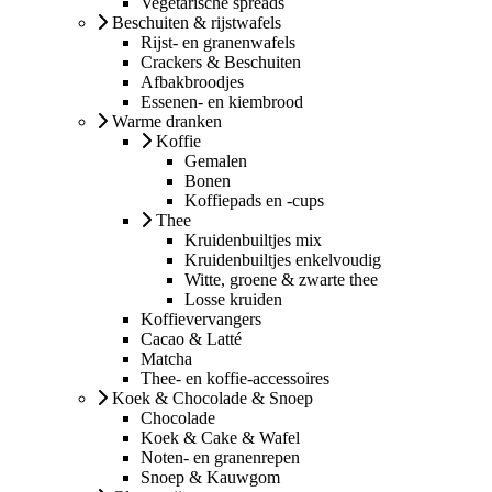
Vegetarische spreads
Beschuiten & rijstwafels
Rijst- en granenwafels
Crackers & Beschuiten
Afbakbroodjes
Essenen- en kiembrood
Warme dranken
Koffie
Gemalen
Bonen
Koffiepads en -cups
Thee
Kruidenbuiltjes mix
Kruidenbuiltjes enkelvoudig
Witte, groene & zwarte thee
Losse kruiden
Koffievervangers
Cacao & Latté
Matcha
Thee- en koffie-accessoires
Koek & Chocolade & Snoep
Chocolade
Koek & Cake & Wafel
Noten- en granenrepen
Snoep & Kauwgom