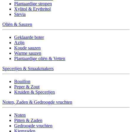
Plantaardige stropen
Xylitol & Erythritol
Stevia
Oliën & Sauzen
Geklaarde boter
Azijn
Koude sauzen
Warme sauzen
Plantaardige oliën & Vetten
Specerijen & Smaakmakers
Bouillon
Peper & Zout
Kruiden & Specerijen
Noten, Zaden & Gedroogde vruchten
Noten
Pitten & Zaden
Gedroogde vruchten
Kiemzaden