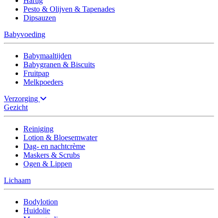
Hartig
Pesto & Olijven & Tapenades
Dipsauzen
Babyvoeding
Babymaaltijden
Babygranen & Biscuits
Fruitpap
Melkpoeders
Verzorging
Gezicht
Reiniging
Lotion & Bloesemwater
Dag- en nachtcrème
Maskers & Scrubs
Ogen & Lippen
Lichaam
Bodylotion
Huidolie