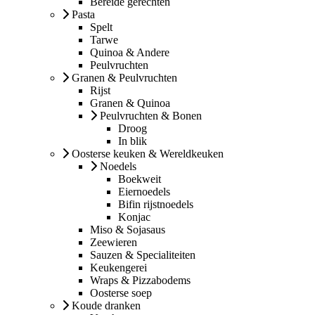
Bereide gerechten
Pasta
Spelt
Tarwe
Quinoa & Andere
Peulvruchten
Granen & Peulvruchten
Rijst
Granen & Quinoa
Peulvruchten & Bonen
Droog
In blik
Oosterse keuken & Wereldkeuken
Noedels
Boekweit
Eiernoedels
Bifin rijstnoedels
Konjac
Miso & Sojasaus
Zeewieren
Sauzen & Specialiteiten
Keukengerei
Wraps & Pizzabodems
Oosterse soep
Koude dranken