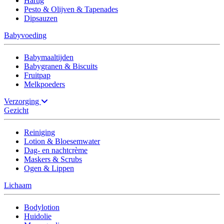
Hartig
Pesto & Olijven & Tapenades
Dipsauzen
Babyvoeding
Babymaaltijden
Babygranen & Biscuits
Fruitpap
Melkpoeders
Verzorging
Gezicht
Reiniging
Lotion & Bloesemwater
Dag- en nachtcrème
Maskers & Scrubs
Ogen & Lippen
Lichaam
Bodylotion
Huidolie