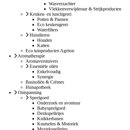
Wasverzachter
Vlekkenverwijderaar & Strijkproducten
Keuken- en lunchgerei
Potten & Pannen
Eco keukengerei
Waterfilters
Huisdieren
Honden
Katten
Eco tuinproducten Agriton
Aromatherapie
Aromaverstuivers
Essentiële oliën
Enkelvoudig
Synergie
Basisoliën & Crèmes
Huisapotheek
Ontspanning
Speelgoed
Onderzoek en avontuur
Babyspeelgoed
Denkspelletjes
Knikkerbanen
Knutselen & Motoriek
Muziekspelletjes