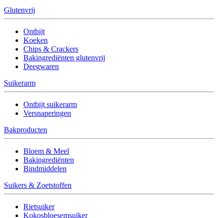
Glutenvrij
Ontbijt
Koeken
Chips & Crackers
Bakingrediënten glutenvrij
Deegwaren
Suikerarm
Ontbijt suikerarm
Versnaperingen
Bakproducten
Bloem & Meel
Bakingrediënten
Bindmiddelen
Suikers & Zoetstoffen
Rietsuiker
Kokosbloesemsuiker