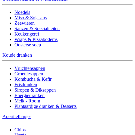
Noedels
Miso & Sojasaus
Zeewieren
Sauzen & Specialiteiten
Keukengerei
Wraps & Pizzabodems
Oosterse soep
Koude dranken
Vruchtensappen
Groentesappen
Kombucha & Kefir
Frisdranken
Siropen & Diksappen
Energiedranken
Melk - Room
Plantaardige dranken & Desserts
Aperitiefhapjes
Chips