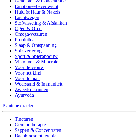
Geheugen & Concentratie
Emotioneel evenwicht
Huid & Haar & Nagels
Luchtwegen
Stofwisseling & Afslanken
Ogen & Oren
Omega-vetzuren
Probiotica
Slaap & Ontspanning
Spijsvertering
Sport & Spieropbouw
Vitaminen & Mineralen
Voor de vrouw
Voor het kind
Voor de man
Weerstand & Immuniteit
Zweedse kruiden
Ayurveda
Plantenextracten
Tincturen
Gemmotherapie
Sappen & Concentraten
Bachbloesemtherapie