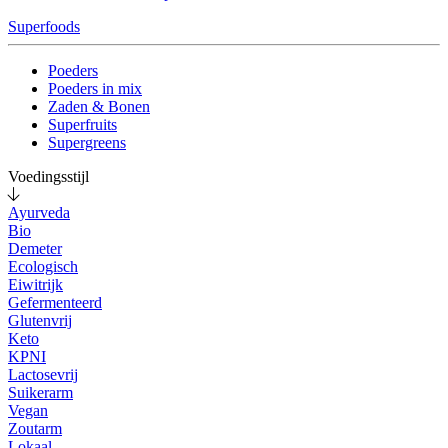
Superfoods
Poeders
Poeders in mix
Zaden & Bonen
Superfruits
Supergreens
Voedingsstijl
Ayurveda
Bio
Demeter
Ecologisch
Eiwitrijk
Gefermenteerd
Glutenvrij
Keto
KPNI
Lactosevrij
Suikerarm
Vegan
Zoutarm
Lokaal