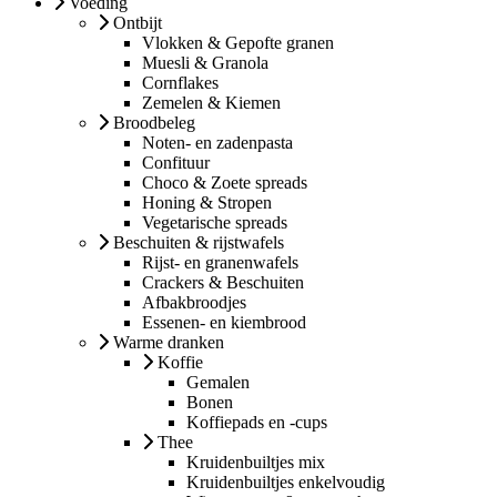
Voeding
Ontbijt
Vlokken & Gepofte granen
Muesli & Granola
Cornflakes
Zemelen & Kiemen
Broodbeleg
Noten- en zadenpasta
Confituur
Choco & Zoete spreads
Honing & Stropen
Vegetarische spreads
Beschuiten & rijstwafels
Rijst- en granenwafels
Crackers & Beschuiten
Afbakbroodjes
Essenen- en kiembrood
Warme dranken
Koffie
Gemalen
Bonen
Koffiepads en -cups
Thee
Kruidenbuiltjes mix
Kruidenbuiltjes enkelvoudig