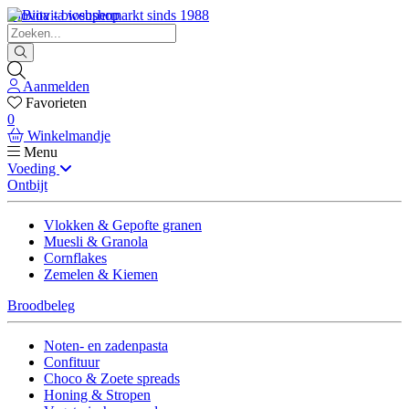
Biovita - biosupermarkt sinds 1988
Aanmelden
Favorieten
0
Winkelmandje
Menu
Voeding
Ontbijt
Vlokken & Gepofte granen
Muesli & Granola
Cornflakes
Zemelen & Kiemen
Broodbeleg
Noten- en zadenpasta
Confituur
Choco & Zoete spreads
Honing & Stropen