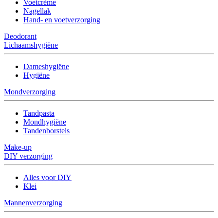
Voetcrème
Nagellak
Hand- en voetverzorging
Deodorant
Lichaamshygiëne
Dameshygiëne
Hygiëne
Mondverzorging
Tandpasta
Mondhygiëne
Tandenborstels
Make-up
DIY verzorging
Alles voor DIY
Klei
Mannenverzorging