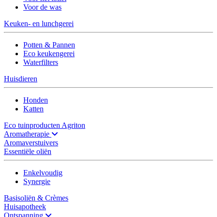
Voor de was
Keuken- en lunchgerei
Potten & Pannen
Eco keukengerei
Waterfilters
Huisdieren
Honden
Katten
Eco tuinproducten Agriton
Aromatherapie
Aromaverstuivers
Essentiële oliën
Enkelvoudig
Synergie
Basisoliën & Crèmes
Huisapotheek
Ontspanning