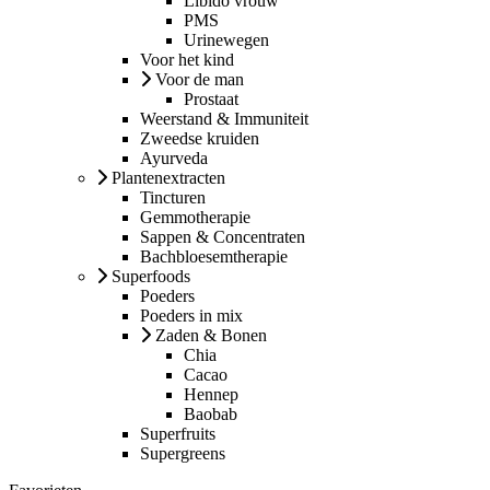
Libido vrouw
PMS
Urinewegen
Voor het kind
Voor de man
Prostaat
Weerstand & Immuniteit
Zweedse kruiden
Ayurveda
Plantenextracten
Tincturen
Gemmotherapie
Sappen & Concentraten
Bachbloesemtherapie
Superfoods
Poeders
Poeders in mix
Zaden & Bonen
Chia
Cacao
Hennep
Baobab
Superfruits
Supergreens