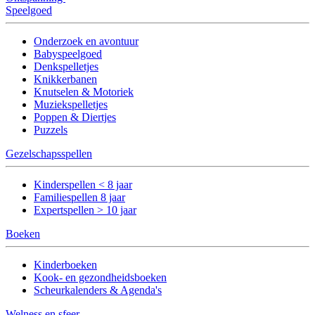
Speelgoed
Onderzoek en avontuur
Babyspeelgoed
Denkspelletjes
Knikkerbanen
Knutselen & Motoriek
Muziekspelletjes
Poppen & Diertjes
Puzzels
Gezelschapsspellen
Kinderspellen < 8 jaar
Familiespellen 8 jaar
Expertspellen > 10 jaar
Boeken
Kinderboeken
Kook- en gezondheidsboeken
Scheurkalenders & Agenda's
Welness en sfeer