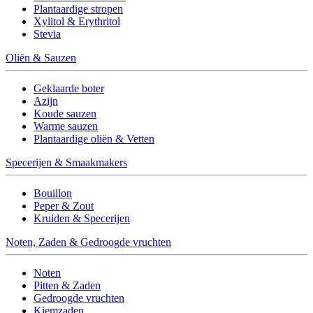
Plantaardige stropen
Xylitol & Erythritol
Stevia
Oliën & Sauzen
Geklaarde boter
Azijn
Koude sauzen
Warme sauzen
Plantaardige oliën & Vetten
Specerijen & Smaakmakers
Bouillon
Peper & Zout
Kruiden & Specerijen
Noten, Zaden & Gedroogde vruchten
Noten
Pitten & Zaden
Gedroogde vruchten
Kiemzaden