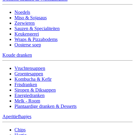
Noedels
Miso & Sojasaus
Zeewieren
Sauzen & Specialiteiten
Keukengerei
Wraps & Pizzabodems
Oosterse soep
Koude dranken
Vruchtensappen
Groentesappen
Kombucha & Kefir
Frisdranken
Siropen & Diksappen
Energiedranken
Melk - Room
Plantaardige dranken & Desserts
Aperitiefhapjes
Chips