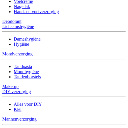
Voetcrème
Nagellak
Hand- en voetverzorging
Deodorant
Lichaamshygiëne
Dameshygiëne
Hygiëne
Mondverzorging
Tandpasta
Mondhygiëne
Tandenborstels
Make-up
DIY verzorging
Alles voor DIY
Klei
Mannenverzorging