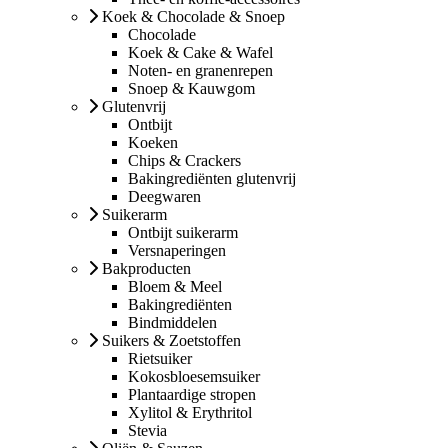
Koek & Chocolade & Snoep
Chocolade
Koek & Cake & Wafel
Noten- en granenrepen
Snoep & Kauwgom
Glutenvrij
Ontbijt
Koeken
Chips & Crackers
Bakingrediënten glutenvrij
Deegwaren
Suikerarm
Ontbijt suikerarm
Versnaperingen
Bakproducten
Bloem & Meel
Bakingrediënten
Bindmiddelen
Suikers & Zoetstoffen
Rietsuiker
Kokosbloesemsuiker
Plantaardige stropen
Xylitol & Erythritol
Stevia