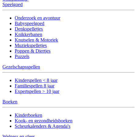
Speelgoed
Onderzoek en avontuur
Babyspeelgoed
Denkspelletjes
Knikkerbanen
Knutselen & Motoriek
Muziekspelletjes
Poppen & Diertjes
Puzzels
Gezelschapsspellen
Kinderspellen < 8 jaar
Familiespellen 8 jaar
Expertspellen > 10 jaar
Boeken
Kinderboeken
Kook- en gezondheidsboeken
Scheurkalenders & Agenda's
Welness en sfeer