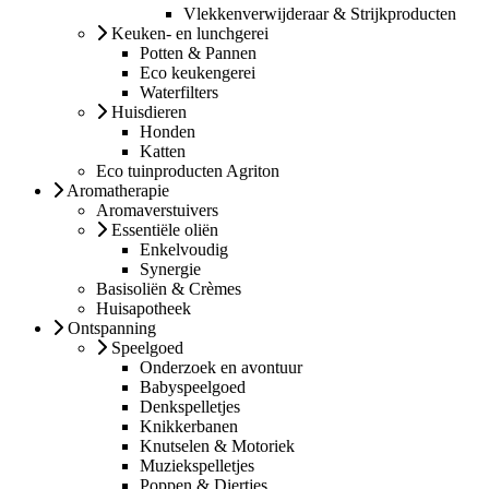
Vlekkenverwijderaar & Strijkproducten
Keuken- en lunchgerei
Potten & Pannen
Eco keukengerei
Waterfilters
Huisdieren
Honden
Katten
Eco tuinproducten Agriton
Aromatherapie
Aromaverstuivers
Essentiële oliën
Enkelvoudig
Synergie
Basisoliën & Crèmes
Huisapotheek
Ontspanning
Speelgoed
Onderzoek en avontuur
Babyspeelgoed
Denkspelletjes
Knikkerbanen
Knutselen & Motoriek
Muziekspelletjes
Poppen & Diertjes