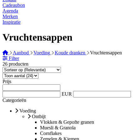
Cadeaubon
Agenda
Merken
Inspiratie
Vruchtensappen
Aanbod
Voeding
Koude dranken
Vruchtensappen
Filter
26 producten
Prijs
EUR
Categorieën
Voeding
Ontbijt
Vlokken & Gepofte granen
Muesli & Granola
Cornflakes
Zemelen & Kiemen