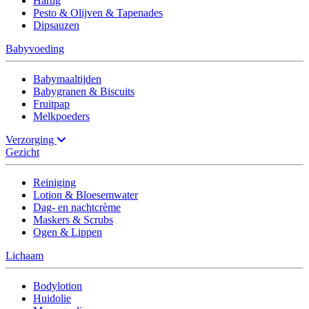
Hartig
Pesto & Olijven & Tapenades
Dipsauzen
Babyvoeding
Babymaaltijden
Babygranen & Biscuits
Fruitpap
Melkpoeders
Verzorging
Gezicht
Reiniging
Lotion & Bloesemwater
Dag- en nachtcrème
Maskers & Scrubs
Ogen & Lippen
Lichaam
Bodylotion
Huidolie