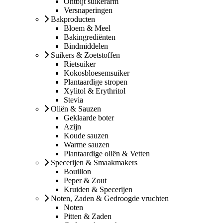
Ontbijt suikerarm
Versnaperingen
Bakproducten
Bloem & Meel
Bakingrediënten
Bindmiddelen
Suikers & Zoetstoffen
Rietsuiker
Kokosbloesemsuiker
Plantaardige stropen
Xylitol & Erythritol
Stevia
Oliën & Sauzen
Geklaarde boter
Azijn
Koude sauzen
Warme sauzen
Plantaardige oliën & Vetten
Specerijen & Smaakmakers
Bouillon
Peper & Zout
Kruiden & Specerijen
Noten, Zaden & Gedroogde vruchten
Noten
Pitten & Zaden