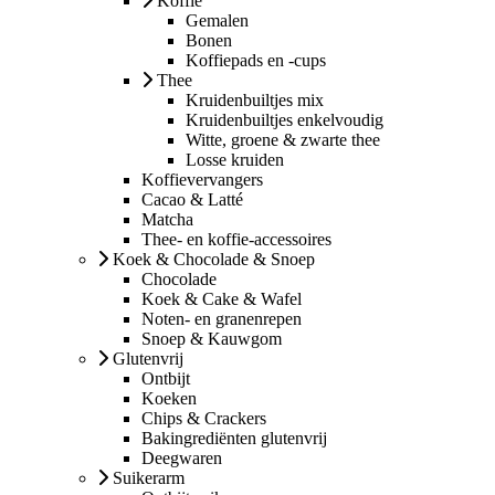
Koffie
Gemalen
Bonen
Koffiepads en -cups
Thee
Kruidenbuiltjes mix
Kruidenbuiltjes enkelvoudig
Witte, groene & zwarte thee
Losse kruiden
Koffievervangers
Cacao & Latté
Matcha
Thee- en koffie-accessoires
Koek & Chocolade & Snoep
Chocolade
Koek & Cake & Wafel
Noten- en granenrepen
Snoep & Kauwgom
Glutenvrij
Ontbijt
Koeken
Chips & Crackers
Bakingrediënten glutenvrij
Deegwaren
Suikerarm