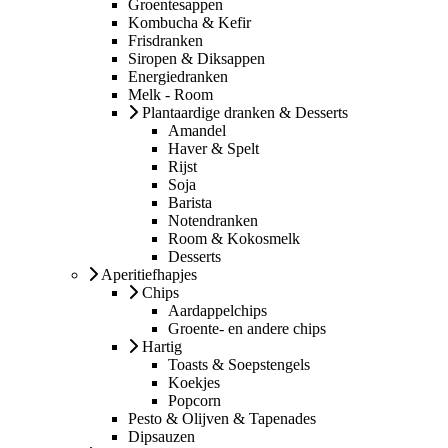
Groentesappen
Kombucha & Kefir
Frisdranken
Siropen & Diksappen
Energiedranken
Melk - Room
Plantaardige dranken & Desserts
Amandel
Haver & Spelt
Rijst
Soja
Barista
Notendranken
Room & Kokosmelk
Desserts
Aperitiefhapjes
Chips
Aardappelchips
Groente- en andere chips
Hartig
Toasts & Soepstengels
Koekjes
Popcorn
Pesto & Olijven & Tapenades
Dipsauzen