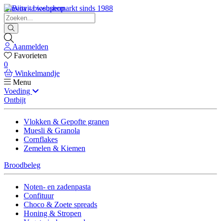
Biovita - biosupermarkt sinds 1988
Aanmelden
Favorieten
0
Winkelmandje
Menu
Voeding
Ontbijt
Vlokken & Gepofte granen
Muesli & Granola
Cornflakes
Zemelen & Kiemen
Broodbeleg
Noten- en zadenpasta
Confituur
Choco & Zoete spreads
Honing & Stropen