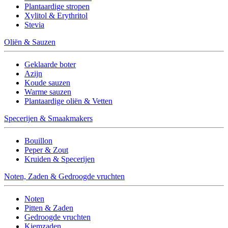
Plantaardige stropen
Xylitol & Erythritol
Stevia
Oliën & Sauzen
Geklaarde boter
Azijn
Koude sauzen
Warme sauzen
Plantaardige oliën & Vetten
Specerijen & Smaakmakers
Bouillon
Peper & Zout
Kruiden & Specerijen
Noten, Zaden & Gedroogde vruchten
Noten
Pitten & Zaden
Gedroogde vruchten
Kiemzaden