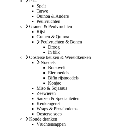
Pasta
Spelt
Tarwe
Quinoa & Andere
Peulvruchten
Granen & Peulvruchten
Rijst
Granen & Quinoa
Peulvruchten & Bonen
Droog
In blik
Oosterse keuken & Wereldkeuken
Noedels
Boekweit
Eiernoedels
Bifin rijstnoedels
Konjac
Miso & Sojasaus
Zeewieren
Sauzen & Specialiteiten
Keukengerei
Wraps & Pizzabodems
Oosterse soep
Koude dranken
Vruchtensappen