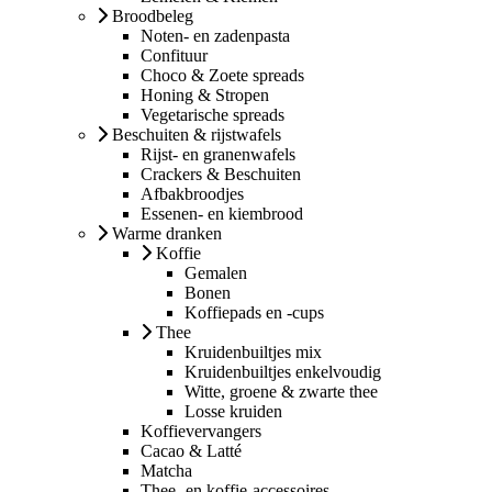
Broodbeleg
Noten- en zadenpasta
Confituur
Choco & Zoete spreads
Honing & Stropen
Vegetarische spreads
Beschuiten & rijstwafels
Rijst- en granenwafels
Crackers & Beschuiten
Afbakbroodjes
Essenen- en kiembrood
Warme dranken
Koffie
Gemalen
Bonen
Koffiepads en -cups
Thee
Kruidenbuiltjes mix
Kruidenbuiltjes enkelvoudig
Witte, groene & zwarte thee
Losse kruiden
Koffievervangers
Cacao & Latté
Matcha
Thee- en koffie-accessoires