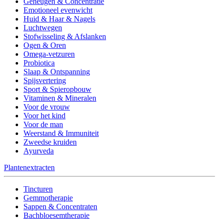
Geheugen & Concentratie
Emotioneel evenwicht
Huid & Haar & Nagels
Luchtwegen
Stofwisseling & Afslanken
Ogen & Oren
Omega-vetzuren
Probiotica
Slaap & Ontspanning
Spijsvertering
Sport & Spieropbouw
Vitaminen & Mineralen
Voor de vrouw
Voor het kind
Voor de man
Weerstand & Immuniteit
Zweedse kruiden
Ayurveda
Plantenextracten
Tincturen
Gemmotherapie
Sappen & Concentraten
Bachbloesemtherapie