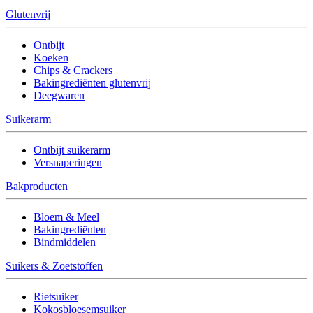
Glutenvrij
Ontbijt
Koeken
Chips & Crackers
Bakingrediënten glutenvrij
Deegwaren
Suikerarm
Ontbijt suikerarm
Versnaperingen
Bakproducten
Bloem & Meel
Bakingrediënten
Bindmiddelen
Suikers & Zoetstoffen
Rietsuiker
Kokosbloesemsuiker