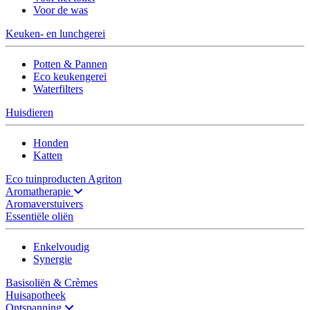
Voor de was
Keuken- en lunchgerei
Potten & Pannen
Eco keukengerei
Waterfilters
Huisdieren
Honden
Katten
Eco tuinproducten Agriton
Aromatherapie
Aromaverstuivers
Essentiële oliën
Enkelvoudig
Synergie
Basisoliën & Crèmes
Huisapotheek
Ontspanning