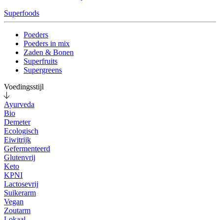
Superfoods
Poeders
Poeders in mix
Zaden & Bonen
Superfruits
Supergreens
Voedingsstijl
Ayurveda
Bio
Demeter
Ecologisch
Eiwitrijk
Gefermenteerd
Glutenvrij
Keto
KPNI
Lactosevrij
Suikerarm
Vegan
Zoutarm
Lokaal