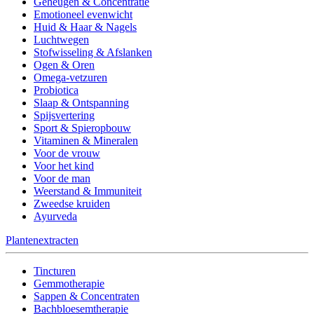
Geheugen & Concentratie
Emotioneel evenwicht
Huid & Haar & Nagels
Luchtwegen
Stofwisseling & Afslanken
Ogen & Oren
Omega-vetzuren
Probiotica
Slaap & Ontspanning
Spijsvertering
Sport & Spieropbouw
Vitaminen & Mineralen
Voor de vrouw
Voor het kind
Voor de man
Weerstand & Immuniteit
Zweedse kruiden
Ayurveda
Plantenextracten
Tincturen
Gemmotherapie
Sappen & Concentraten
Bachbloesemtherapie