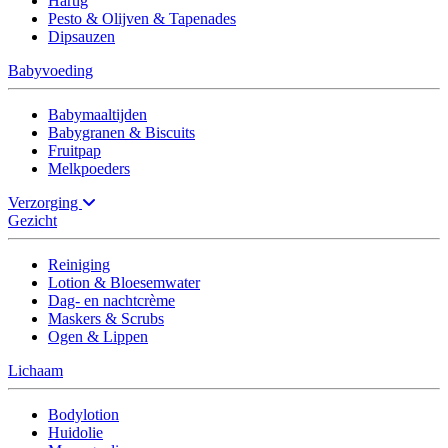
Hartig
Pesto & Olijven & Tapenades
Dipsauzen
Babyvoeding
Babymaaltijden
Babygranen & Biscuits
Fruitpap
Melkpoeders
Verzorging
Gezicht
Reiniging
Lotion & Bloesemwater
Dag- en nachtcrème
Maskers & Scrubs
Ogen & Lippen
Lichaam
Bodylotion
Huidolie