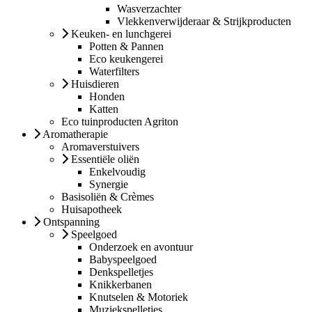
Wasverzachter
Vlekkenverwijderaar & Strijkproducten
Keuken- en lunchgerei
Potten & Pannen
Eco keukengerei
Waterfilters
Huisdieren
Honden
Katten
Eco tuinproducten Agriton
Aromatherapie
Aromaverstuivers
Essentiële oliën
Enkelvoudig
Synergie
Basisoliën & Crèmes
Huisapotheek
Ontspanning
Speelgoed
Onderzoek en avontuur
Babyspeelgoed
Denkspelletjes
Knikkerbanen
Knutselen & Motoriek
Muziekspelletjes