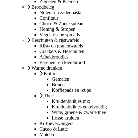
Zemelen & Kiemen
Broodbeleg
Noten- en zadenpasta
Confituur
Choco & Zoete spreads
Honing & Stropen
Vegetarische spreads
Beschuiten & rijstwafels
Rijst- en granenwafels
Crackers & Beschuiten
Afbakbroodjes
Essenen- en kiembrood
Warme dranken
Koffie
Gemalen
Bonen
Koffiepads en -cups
Thee
Kruidenbuiltjes mix
Kruidenbuiltjes enkelvoudig
Witte, groene & zwarte thee
Losse kruiden
Koffievervangers
Cacao & Latté
Matcha