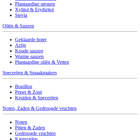
Plantaardige stropen
Xylitol & Erythritol
Stevia
Oliën & Sauzen
Geklaarde boter
Azijn
Koude sauzen
Warme sauzen
Plantaardige oliën & Vetten
Specerijen & Smaakmakers
Bouillon
Peper & Zout
Kruiden & Specerijen
Noten, Zaden & Gedroogde vruchten
Noten
Pitten & Zaden
Gedroogde vruchten
Kiemzaden