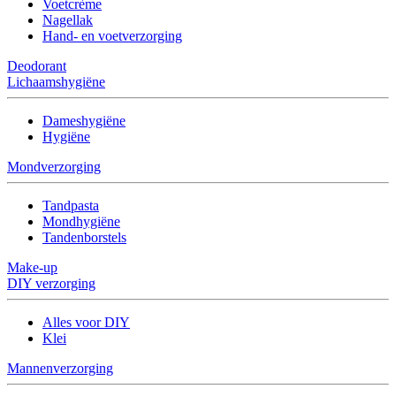
Voetcrème
Nagellak
Hand- en voetverzorging
Deodorant
Lichaamshygiëne
Dameshygiëne
Hygiëne
Mondverzorging
Tandpasta
Mondhygiëne
Tandenborstels
Make-up
DIY verzorging
Alles voor DIY
Klei
Mannenverzorging