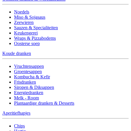
Noedels
Miso & Sojasaus
Zeewieren
Sauzen & Specialiteiten
Keukengerei
Wraps & Pizzabodems
Oosterse soep
Koude dranken
Vruchtensappen
Groentesappen
Kombucha & Kefir
Frisdranken
Siropen & Diksappen
Energiedranken
Melk - Room
Plantaardige dranken & Desserts
Aperitiefhapjes
Chips