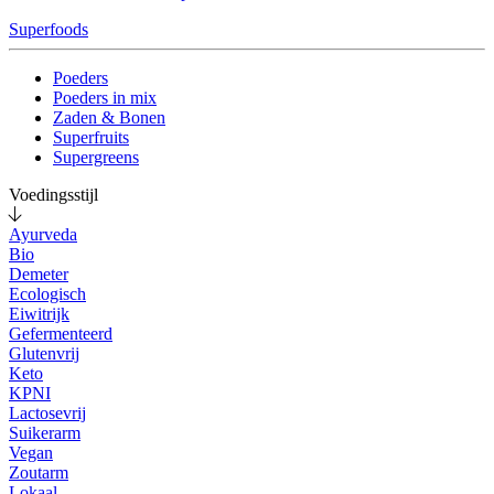
Superfoods
Poeders
Poeders in mix
Zaden & Bonen
Superfruits
Supergreens
Voedingsstijl
Ayurveda
Bio
Demeter
Ecologisch
Eiwitrijk
Gefermenteerd
Glutenvrij
Keto
KPNI
Lactosevrij
Suikerarm
Vegan
Zoutarm
Lokaal