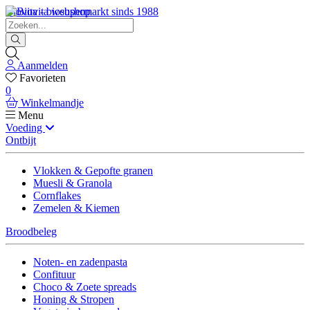
Biovita - biosupermarkt sinds 1988
Aanmelden
Favorieten
0
Winkelmandje
Menu
Voeding
Ontbijt
Vlokken & Gepofte granen
Muesli & Granola
Cornflakes
Zemelen & Kiemen
Broodbeleg
Noten- en zadenpasta
Confituur
Choco & Zoete spreads
Honing & Stropen