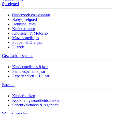
Speelgoed
Onderzoek en avontuur
Babyspeelgoed
Denkspelletjes
Knikkerbanen
Knutselen & Motoriek
Muziekspelletjes
Poppen & Diertjes
Puzzels
Gezelschapsspellen
Kinderspellen < 8 jaar
Familiespellen 8 jaar
Expertspellen > 10 jaar
Boeken
Kinderboeken
Kook- en gezondheidsboeken
Scheurkalenders & Agenda's
Welness en sfeer