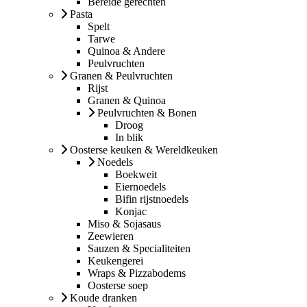
Bereide gerechten
Pasta
Spelt
Tarwe
Quinoa & Andere
Peulvruchten
Granen & Peulvruchten
Rijst
Granen & Quinoa
Peulvruchten & Bonen
Droog
In blik
Oosterse keuken & Wereldkeuken
Noedels
Boekweit
Eiernoedels
Bifin rijstnoedels
Konjac
Miso & Sojasaus
Zeewieren
Sauzen & Specialiteiten
Keukengerei
Wraps & Pizzabodems
Oosterse soep
Koude dranken