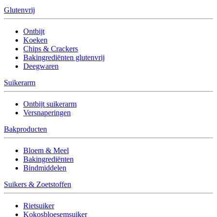
Glutenvrij
Ontbijt
Koeken
Chips & Crackers
Bakingrediënten glutenvrij
Deegwaren
Suikerarm
Ontbijt suikerarm
Versnaperingen
Bakproducten
Bloem & Meel
Bakingrediënten
Bindmiddelen
Suikers & Zoetstoffen
Rietsuiker
Kokosbloesemsuiker