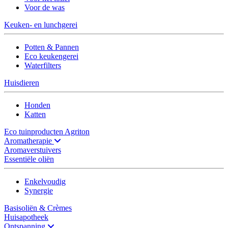
Voor de was
Keuken- en lunchgerei
Potten & Pannen
Eco keukengerei
Waterfilters
Huisdieren
Honden
Katten
Eco tuinproducten Agriton
Aromatherapie
Aromaverstuivers
Essentiële oliën
Enkelvoudig
Synergie
Basisoliën & Crèmes
Huisapotheek
Ontspanning