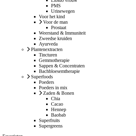
Libido vrouw
PMS
Urinewegen
Voor het kind
Voor de man
Prostaat
Weerstand & Immuniteit
Zweedse kruiden
Ayurveda
Plantenextracten
Tincturen
Gemmotherapie
Sappen & Concentraten
Bachbloesemtherapie
Superfoods
Poeders
Poeders in mix
Zaden & Bonen
Chia
Cacao
Hennep
Baobab
Superfruits
Supergreens