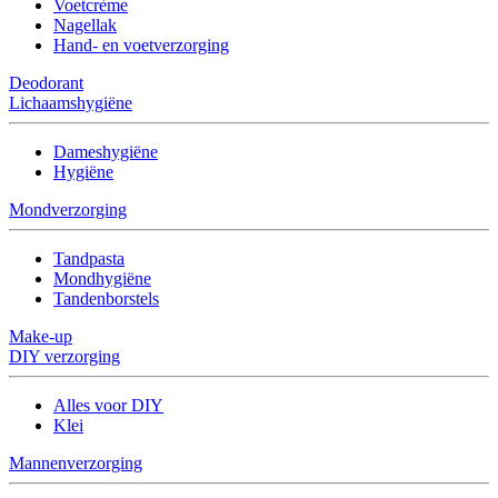
Voetcrème
Nagellak
Hand- en voetverzorging
Deodorant
Lichaamshygiëne
Dameshygiëne
Hygiëne
Mondverzorging
Tandpasta
Mondhygiëne
Tandenborstels
Make-up
DIY verzorging
Alles voor DIY
Klei
Mannenverzorging