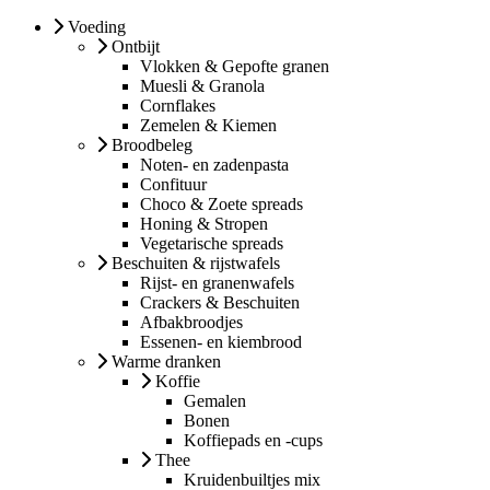
Voeding
Ontbijt
Vlokken & Gepofte granen
Muesli & Granola
Cornflakes
Zemelen & Kiemen
Broodbeleg
Noten- en zadenpasta
Confituur
Choco & Zoete spreads
Honing & Stropen
Vegetarische spreads
Beschuiten & rijstwafels
Rijst- en granenwafels
Crackers & Beschuiten
Afbakbroodjes
Essenen- en kiembrood
Warme dranken
Koffie
Gemalen
Bonen
Koffiepads en -cups
Thee
Kruidenbuiltjes mix