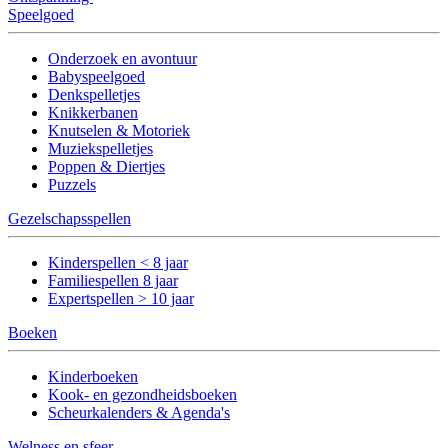
Speelgoed
Onderzoek en avontuur
Babyspeelgoed
Denkspelletjes
Knikkerbanen
Knutselen & Motoriek
Muziekspelletjes
Poppen & Diertjes
Puzzels
Gezelschapsspellen
Kinderspellen < 8 jaar
Familiespellen 8 jaar
Expertspellen > 10 jaar
Boeken
Kinderboeken
Kook- en gezondheidsboeken
Scheurkalenders & Agenda's
Welness en sfeer