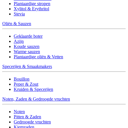
Plantaardige stropen
Xylitol & Erythritol
Stevia
Oliën & Sauzen
Geklaarde boter
Azijn
Koude sauzen
Warme sauzen
Plantaardige oliën & Vetten
Specerijen & Smaakmakers
Bouillon
Peper & Zout
Kruiden & Specerijen
Noten, Zaden & Gedroogde vruchten
Noten
Pitten & Zaden
Gedroogde vruchten
Kiemzaden