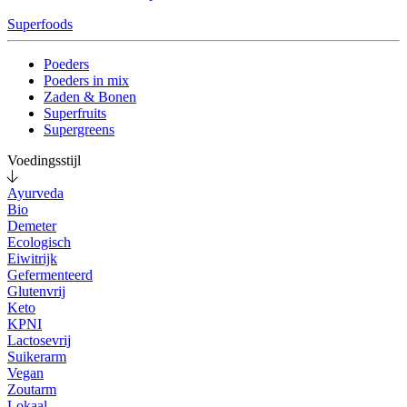
Superfoods
Poeders
Poeders in mix
Zaden & Bonen
Superfruits
Supergreens
Voedingsstijl
Ayurveda
Bio
Demeter
Ecologisch
Eiwitrijk
Gefermenteerd
Glutenvrij
Keto
KPNI
Lactosevrij
Suikerarm
Vegan
Zoutarm
Lokaal