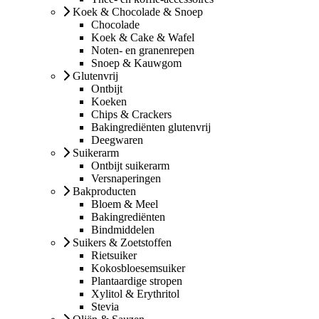
Koek & Chocolade & Snoep
Chocolade
Koek & Cake & Wafel
Noten- en granenrepen
Snoep & Kauwgom
Glutenvrij
Ontbijt
Koeken
Chips & Crackers
Bakingrediënten glutenvrij
Deegwaren
Suikerarm
Ontbijt suikerarm
Versnaperingen
Bakproducten
Bloem & Meel
Bakingrediënten
Bindmiddelen
Suikers & Zoetstoffen
Rietsuiker
Kokosbloesemsuiker
Plantaardige stropen
Xylitol & Erythritol
Stevia