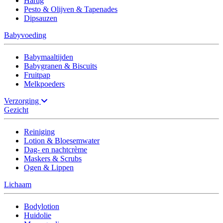
Hartig
Pesto & Olijven & Tapenades
Dipsauzen
Babyvoeding
Babymaaltijden
Babygranen & Biscuits
Fruitpap
Melkpoeders
Verzorging
Gezicht
Reiniging
Lotion & Bloesemwater
Dag- en nachtcrème
Maskers & Scrubs
Ogen & Lippen
Lichaam
Bodylotion
Huidolie