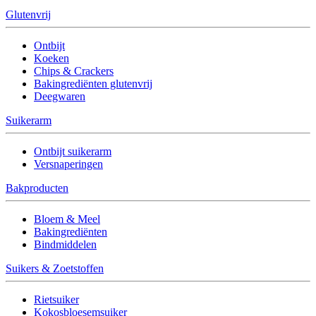
Glutenvrij
Ontbijt
Koeken
Chips & Crackers
Bakingrediënten glutenvrij
Deegwaren
Suikerarm
Ontbijt suikerarm
Versnaperingen
Bakproducten
Bloem & Meel
Bakingrediënten
Bindmiddelen
Suikers & Zoetstoffen
Rietsuiker
Kokosbloesemsuiker