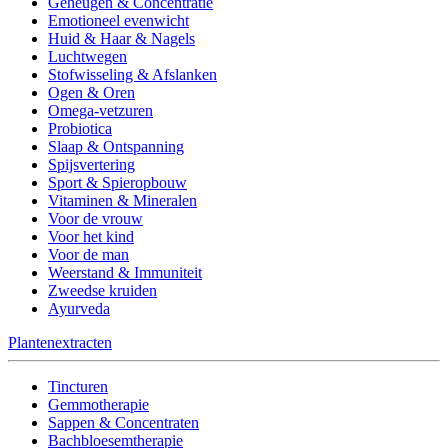
Geheugen & Concentratie
Emotioneel evenwicht
Huid & Haar & Nagels
Luchtwegen
Stofwisseling & Afslanken
Ogen & Oren
Omega-vetzuren
Probiotica
Slaap & Ontspanning
Spijsvertering
Sport & Spieropbouw
Vitaminen & Mineralen
Voor de vrouw
Voor het kind
Voor de man
Weerstand & Immuniteit
Zweedse kruiden
Ayurveda
Plantenextracten
Tincturen
Gemmotherapie
Sappen & Concentraten
Bachbloesemtherapie