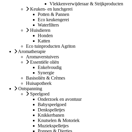
Vlekkenverwijderaar & Strijkproducten
Keuken- en lunchgerei
Potten & Pannen
Eco keukengerei
Waterfilters
Huisdieren
Honden
Katten
Eco tuinproducten Agriton
Aromatherapie
Aromaverstuivers
Essentiële oliën
Enkelvoudig
Synergie
Basisoliën & Crèmes
Huisapotheek
Ontspanning
Speelgoed
Onderzoek en avontuur
Babyspeelgoed
Denkspelletjes
Knikkerbanen
Knutselen & Motoriek
Muziekspelletjes
Poppen & Diertjes