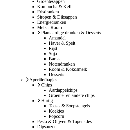
Groentesappen
Kombucha & Kefir
Frisdranken
Siropen & Diksappen
Energiedranken
Melk - Room
Plantaardige dranken & Desserts
Amandel
Haver & Spelt
Rijst
Soja
Barista
Notendranken
Room & Kokosmelk
Desserts
Aperitiefhapjes
Chips
Aardappelchips
Groente- en andere chips
Hartig
Toasts & Soepstengels
Koekjes
Popcorn
Pesto & Olijven & Tapenades
Dipsauzen