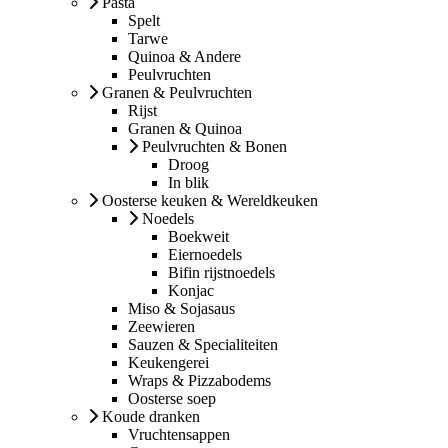
Pasta
Spelt
Tarwe
Quinoa & Andere
Peulvruchten
Granen & Peulvruchten
Rijst
Granen & Quinoa
Peulvruchten & Bonen
Droog
In blik
Oosterse keuken & Wereldkeuken
Noedels
Boekweit
Eiernoedels
Bifin rijstnoedels
Konjac
Miso & Sojasaus
Zeewieren
Sauzen & Specialiteiten
Keukengerei
Wraps & Pizzabodems
Oosterse soep
Koude dranken
Vruchtensappen