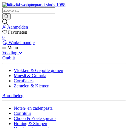
Biovita - biosupermarkt sinds 1988
Aanmelden
Favorieten
0
Winkelmandje
Menu
Voeding
Ontbijt
Vlokken & Gepofte granen
Muesli & Granola
Cornflakes
Zemelen & Kiemen
Broodbeleg
Noten- en zadenpasta
Confituur
Choco & Zoete spreads
Honing & Stropen