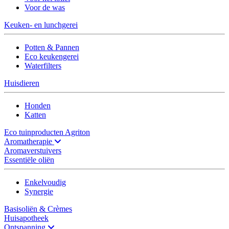
Voor de was
Keuken- en lunchgerei
Potten & Pannen
Eco keukengerei
Waterfilters
Huisdieren
Honden
Katten
Eco tuinproducten Agriton
Aromatherapie
Aromaverstuivers
Essentiële oliën
Enkelvoudig
Synergie
Basisoliën & Crèmes
Huisapotheek
Ontspanning