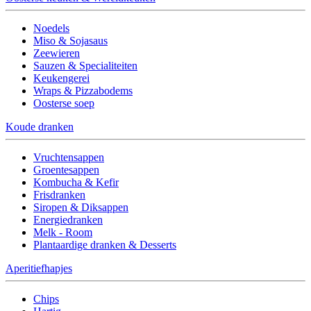
Noedels
Miso & Sojasaus
Zeewieren
Sauzen & Specialiteiten
Keukengerei
Wraps & Pizzabodems
Oosterse soep
Koude dranken
Vruchtensappen
Groentesappen
Kombucha & Kefir
Frisdranken
Siropen & Diksappen
Energiedranken
Melk - Room
Plantaardige dranken & Desserts
Aperitiefhapjes
Chips