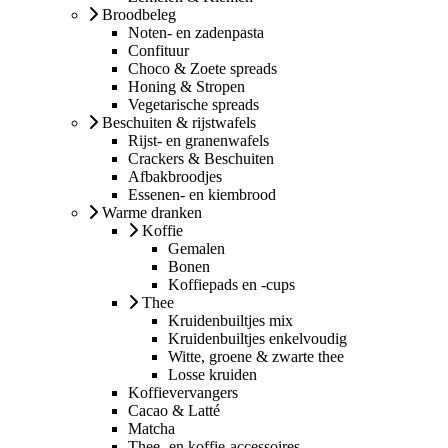
Broodbeleg
Noten- en zadenpasta
Confituur
Choco & Zoete spreads
Honing & Stropen
Vegetarische spreads
Beschuiten & rijstwafels
Rijst- en granenwafels
Crackers & Beschuiten
Afbakbroodjes
Essenen- en kiembrood
Warme dranken
Koffie
Gemalen
Bonen
Koffiepads en -cups
Thee
Kruidenbuiltjes mix
Kruidenbuiltjes enkelvoudig
Witte, groene & zwarte thee
Losse kruiden
Koffievervangers
Cacao & Latté
Matcha
Thee- en koffie-accessoires