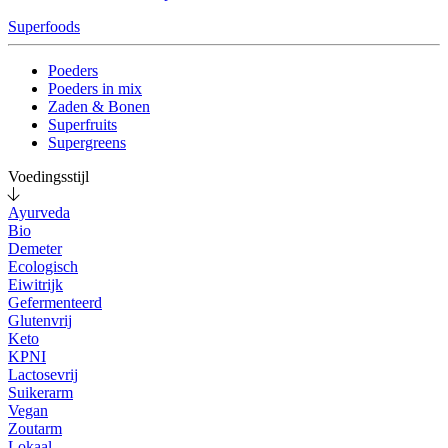
Superfoods
Poeders
Poeders in mix
Zaden & Bonen
Superfruits
Supergreens
Voedingsstijl
Ayurveda
Bio
Demeter
Ecologisch
Eiwitrijk
Gefermenteerd
Glutenvrij
Keto
KPNI
Lactosevrij
Suikerarm
Vegan
Zoutarm
Lokaal