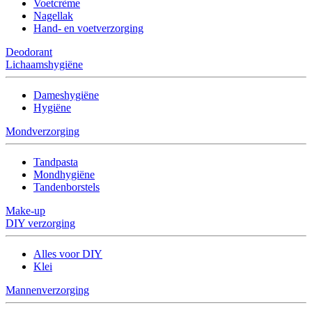
Voetcrème
Nagellak
Hand- en voetverzorging
Deodorant
Lichaamshygiëne
Dameshygiëne
Hygiëne
Mondverzorging
Tandpasta
Mondhygiëne
Tandenborstels
Make-up
DIY verzorging
Alles voor DIY
Klei
Mannenverzorging