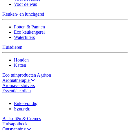
Voor de was
Keuken- en lunchgerei
Potten & Pannen
Eco keukengerei
Waterfilters
Huisdieren
Honden
Katten
Eco tuinproducten Agriton
Aromatherapie
Aromaverstuivers
Essentiële oliën
Enkelvoudig
Synergie
Basisoliën & Crèmes
Huisapotheek
Ontspanning