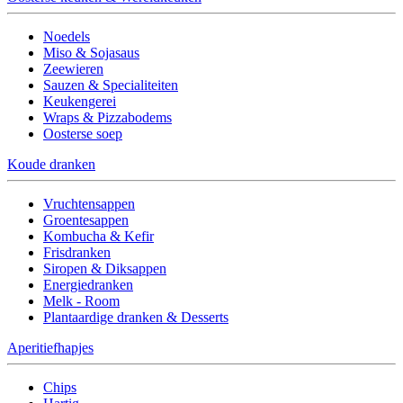
Noedels
Miso & Sojasaus
Zeewieren
Sauzen & Specialiteiten
Keukengerei
Wraps & Pizzabodems
Oosterse soep
Koude dranken
Vruchtensappen
Groentesappen
Kombucha & Kefir
Frisdranken
Siropen & Diksappen
Energiedranken
Melk - Room
Plantaardige dranken & Desserts
Aperitiefhapjes
Chips