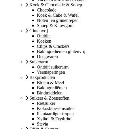
Koek & Chocolade & Snoep
Chocolade
Koek & Cake & Wafel
Noten- en granenrepen
Snoep & Kauwgom
Glutenvrij
Ontbijt
Koeken
Chips & Crackers
Bakingrediënten glutenvrij
Deegwaren
Suikerarm
Ontbijt suikerarm
Versnaperingen
Bakproducten
Bloem & Meel
Bakingrediënten
Bindmiddelen
Suikers & Zoetstoffen
Rietsuiker
Kokosbloesemsuiker
Plantaardige stropen
Xylitol & Erythritol
Stevia