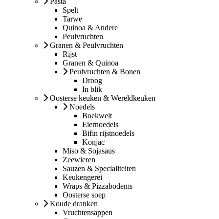
Pasta
Spelt
Tarwe
Quinoa & Andere
Peulvruchten
Granen & Peulvruchten
Rijst
Granen & Quinoa
Peulvruchten & Bonen
Droog
In blik
Oosterse keuken & Wereldkeuken
Noedels
Boekweit
Eiernoedels
Bifin rijstnoedels
Konjac
Miso & Sojasaus
Zeewieren
Sauzen & Specialiteiten
Keukengerei
Wraps & Pizzabodems
Oosterse soep
Koude dranken
Vruchtensappen