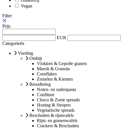
Glutenvrij
Vegan
Filter
Prijs
EUR
Categorieën
Voeding
Ontbijt
Vlokken & Gepofte granen
Muesli & Granola
Cornflakes
Zemelen & Kiemen
Broodbeleg
Noten- en zadenpasta
Confituur
Choco & Zoete spreads
Honing & Stropen
Vegetarische spreads
Beschuiten & rijstwafels
Rijst- en granenwafels
Crackers & Beschuiten