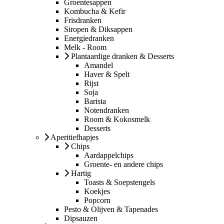
Groentesappen
Kombucha & Kefir
Frisdranken
Siropen & Diksappen
Energiedranken
Melk - Room
Plantaardige dranken & Desserts
Amandel
Haver & Spelt
Rijst
Soja
Barista
Notendranken
Room & Kokosmelk
Desserts
Aperitiefhapjes
Chips
Aardappelchips
Groente- en andere chips
Hartig
Toasts & Soepstengels
Koekjes
Popcorn
Pesto & Olijven & Tapenades
Dipsauzen