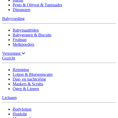
Hartig
Pesto & Olijven & Tapenades
Dipsauzen
Babyvoeding
Babymaaltijden
Babygranen & Biscuits
Fruitpap
Melkpoeders
Verzorging
Gezicht
Reiniging
Lotion & Bloesemwater
Dag- en nachtcrème
Maskers & Scrubs
Ogen & Lippen
Lichaam
Bodylotion
Huidolie