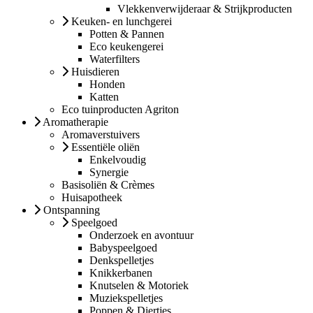
Vlekkenverwijderaar & Strijkproducten
Keuken- en lunchgerei
Potten & Pannen
Eco keukengerei
Waterfilters
Huisdieren
Honden
Katten
Eco tuinproducten Agriton
Aromatherapie
Aromaverstuivers
Essentiële oliën
Enkelvoudig
Synergie
Basisoliën & Crèmes
Huisapotheek
Ontspanning
Speelgoed
Onderzoek en avontuur
Babyspeelgoed
Denkspelletjes
Knikkerbanen
Knutselen & Motoriek
Muziekspelletjes
Poppen & Diertjes