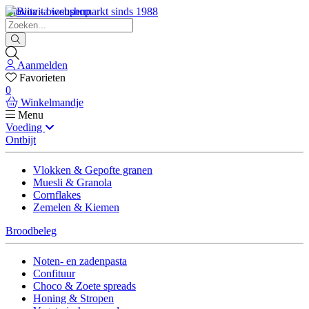
Biovita - biosupermarkt sinds 1988
Aanmelden
Favorieten
0
Winkelmandje
Menu
Voeding
Ontbijt
Vlokken & Gepofte granen
Muesli & Granola
Cornflakes
Zemelen & Kiemen
Broodbeleg
Noten- en zadenpasta
Confituur
Choco & Zoete spreads
Honing & Stropen