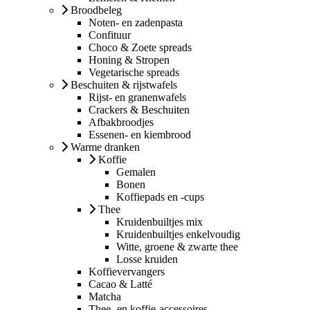
Broodbeleg
Noten- en zadenpasta
Confituur
Choco & Zoete spreads
Honing & Stropen
Vegetarische spreads
Beschuiten & rijstwafels
Rijst- en granenwafels
Crackers & Beschuiten
Afbakbroodjes
Essenen- en kiembrood
Warme dranken
Koffie
Gemalen
Bonen
Koffiepads en -cups
Thee
Kruidenbuiltjes mix
Kruidenbuiltjes enkelvoudig
Witte, groene & zwarte thee
Losse kruiden
Koffievervangers
Cacao & Latté
Matcha
Thee- en koffie-accessoires