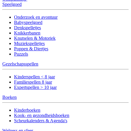
Speelgoed
Onderzoek en avontuur
Babyspeelgoed
Denkspelletjes
Knikkerbanen
Knutselen & Motoriek
Muziekspelletjes
Poppen & Diertjes
Puzzels
Gezelschapsspellen
Kinderspellen < 8 jaar
Familiespellen 8 jaar
Expertspellen > 10 jaar
Boeken
Kinderboeken
Kook- en gezondheidsboeken
Scheurkalenders & Agenda's
Welness en sfeer