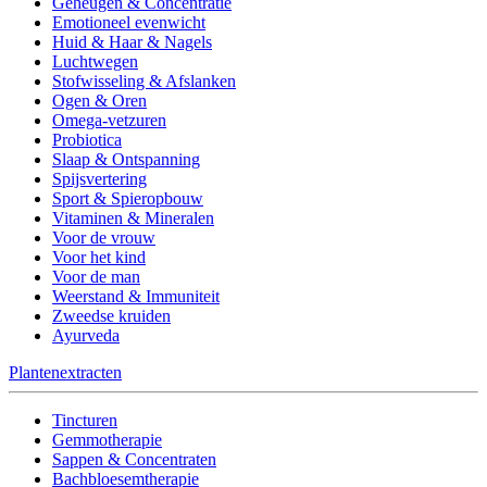
Geheugen & Concentratie
Emotioneel evenwicht
Huid & Haar & Nagels
Luchtwegen
Stofwisseling & Afslanken
Ogen & Oren
Omega-vetzuren
Probiotica
Slaap & Ontspanning
Spijsvertering
Sport & Spieropbouw
Vitaminen & Mineralen
Voor de vrouw
Voor het kind
Voor de man
Weerstand & Immuniteit
Zweedse kruiden
Ayurveda
Plantenextracten
Tincturen
Gemmotherapie
Sappen & Concentraten
Bachbloesemtherapie