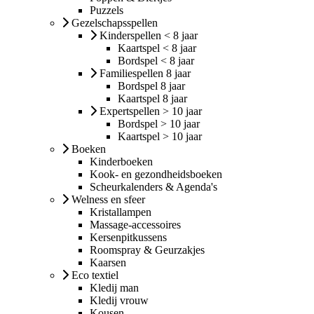
Puzzels
Gezelschapsspellen
Kinderspellen < 8 jaar
Kaartspel < 8 jaar
Bordspel < 8 jaar
Familiespellen 8 jaar
Bordspel 8 jaar
Kaartspel 8 jaar
Expertspellen > 10 jaar
Bordspel > 10 jaar
Kaartspel > 10 jaar
Boeken
Kinderboeken
Kook- en gezondheidsboeken
Scheurkalenders & Agenda's
Welness en sfeer
Kristallampen
Massage-accessoires
Kersenpitkussens
Roomspray & Geurzakjes
Kaarsen
Eco textiel
Kledij man
Kledij vrouw
Kousen