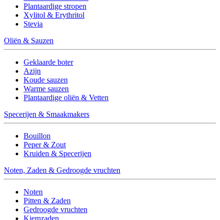
Plantaardige stropen
Xylitol & Erythritol
Stevia
Oliën & Sauzen
Geklaarde boter
Azijn
Koude sauzen
Warme sauzen
Plantaardige oliën & Vetten
Specerijen & Smaakmakers
Bouillon
Peper & Zout
Kruiden & Specerijen
Noten, Zaden & Gedroogde vruchten
Noten
Pitten & Zaden
Gedroogde vruchten
Kiemzaden