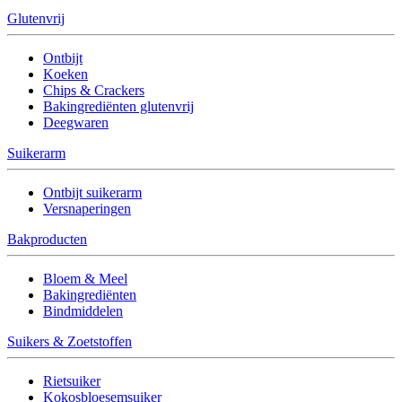
Glutenvrij
Ontbijt
Koeken
Chips & Crackers
Bakingrediënten glutenvrij
Deegwaren
Suikerarm
Ontbijt suikerarm
Versnaperingen
Bakproducten
Bloem & Meel
Bakingrediënten
Bindmiddelen
Suikers & Zoetstoffen
Rietsuiker
Kokosbloesemsuiker