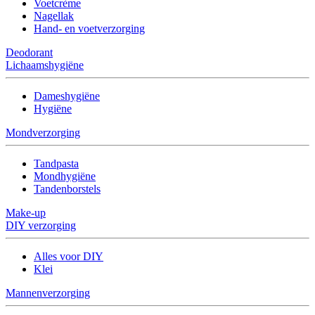
Voetcrème
Nagellak
Hand- en voetverzorging
Deodorant
Lichaamshygiëne
Dameshygiëne
Hygiëne
Mondverzorging
Tandpasta
Mondhygiëne
Tandenborstels
Make-up
DIY verzorging
Alles voor DIY
Klei
Mannenverzorging