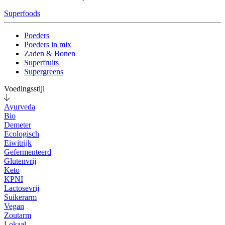
Superfoods
Poeders
Poeders in mix
Zaden & Bonen
Superfruits
Supergreens
Voedingsstijl
Ayurveda
Bio
Demeter
Ecologisch
Eiwitrijk
Gefermenteerd
Glutenvrij
Keto
KPNI
Lactosevrij
Suikerarm
Vegan
Zoutarm
Lokaal