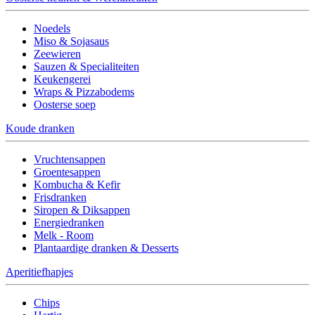
Noedels
Miso & Sojasaus
Zeewieren
Sauzen & Specialiteiten
Keukengerei
Wraps & Pizzabodems
Oosterse soep
Koude dranken
Vruchtensappen
Groentesappen
Kombucha & Kefir
Frisdranken
Siropen & Diksappen
Energiedranken
Melk - Room
Plantaardige dranken & Desserts
Aperitiefhapjes
Chips