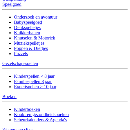
Speelgoed
Onderzoek en avontuur
Babyspeelgoed
Denkspelletjes
Knikkerbanen
Knutselen & Motoriek
Muziekspelletjes
Poppen & Diertjes
Puzzels
Gezelschapsspellen
Kinderspellen < 8 jaar
Familiespellen 8 jaar
Expertspellen > 10 jaar
Boeken
Kinderboeken
Kook- en gezondheidsboeken
Scheurkalenders & Agenda's
Welness en sfeer