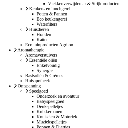
Vlekkenverwijderaar & Strijkproducten
Keuken- en lunchgerei
Potten & Pannen
Eco keukengerei
Waterfilters
Huisdieren
Honden
Katten
Eco tuinproducten Agriton
Aromatherapie
Aromaverstuivers
Essentiële oliën
Enkelvoudig
Synergie
Basisoliën & Crèmes
Huisapotheek
Ontspanning
Speelgoed
Onderzoek en avontuur
Babyspeelgoed
Denkspelletjes
Knikkerbanen
Knutselen & Motoriek
Muziekspelletjes
Poppen & Diertjes