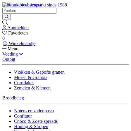
Biovita - biosupermarkt sinds 1988
Aanmelden
Favorieten
0
Winkelmandje
Menu
Voeding
Ontbijt
Vlokken & Gepofte granen
Muesli & Granola
Cornflakes
Zemelen & Kiemen
Broodbeleg
Noten- en zadenpasta
Confituur
Choco & Zoete spreads
Honing & Stropen