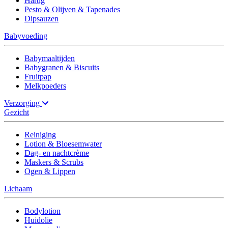
Hartig
Pesto & Olijven & Tapenades
Dipsauzen
Babyvoeding
Babymaaltijden
Babygranen & Biscuits
Fruitpap
Melkpoeders
Verzorging
Gezicht
Reiniging
Lotion & Bloesemwater
Dag- en nachtcrème
Maskers & Scrubs
Ogen & Lippen
Lichaam
Bodylotion
Huidolie