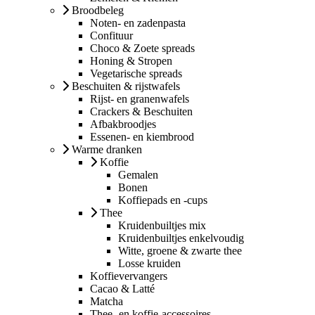
Broodbeleg
Noten- en zadenpasta
Confituur
Choco & Zoete spreads
Honing & Stropen
Vegetarische spreads
Beschuiten & rijstwafels
Rijst- en granenwafels
Crackers & Beschuiten
Afbakbroodjes
Essenen- en kiembrood
Warme dranken
Koffie
Gemalen
Bonen
Koffiepads en -cups
Thee
Kruidenbuiltjes mix
Kruidenbuiltjes enkelvoudig
Witte, groene & zwarte thee
Losse kruiden
Koffievervangers
Cacao & Latté
Matcha
Thee- en koffie-accessoires