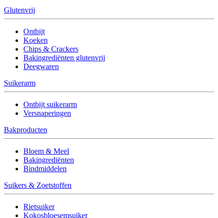
Glutenvrij
Ontbijt
Koeken
Chips & Crackers
Bakingrediënten glutenvrij
Deegwaren
Suikerarm
Ontbijt suikerarm
Versnaperingen
Bakproducten
Bloem & Meel
Bakingrediënten
Bindmiddelen
Suikers & Zoetstoffen
Rietsuiker
Kokosbloesemsuiker