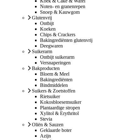
Koek & Cake & Wafel
Noten- en granenrepen
Snoep & Kauwgom
Glutenvrij
Ontbijt
Koeken
Chips & Crackers
Bakingrediënten glutenvrij
Deegwaren
Suikerarm
Ontbijt suikerarm
Versnaperingen
Bakproducten
Bloem & Meel
Bakingrediënten
Bindmiddelen
Suikers & Zoetstoffen
Rietsuiker
Kokosbloesemsuiker
Plantaardige stropen
Xylitol & Erythritol
Stevia
Oliën & Sauzen
Geklaarde boter
Azijn