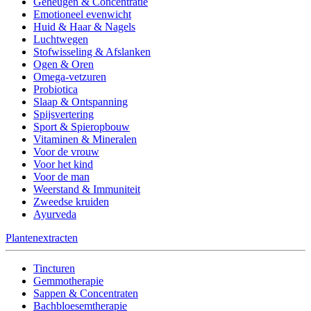
Geheugen & Concentratie
Emotioneel evenwicht
Huid & Haar & Nagels
Luchtwegen
Stofwisseling & Afslanken
Ogen & Oren
Omega-vetzuren
Probiotica
Slaap & Ontspanning
Spijsvertering
Sport & Spieropbouw
Vitaminen & Mineralen
Voor de vrouw
Voor het kind
Voor de man
Weerstand & Immuniteit
Zweedse kruiden
Ayurveda
Plantenextracten
Tincturen
Gemmotherapie
Sappen & Concentraten
Bachbloesemtherapie