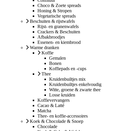
Confituur
Choco & Zoete spreads
Honing & Stropen
Vegetarische spreads
Beschuiten & rijstwafels
Rijst- en granenwafels
Crackers & Beschuiten
Afbakbroodjes
Essenen- en kiembrood
Warme dranken
Koffie
Gemalen
Bonen
Koffiepads en -cups
Thee
Kruidenbuiltjes mix
Kruidenbuiltjes enkelvoudig
Witte, groene & zwarte thee
Losse kruiden
Koffievervangers
Cacao & Latté
Matcha
Thee- en koffie-accessoires
Koek & Chocolade & Snoep
Chocolade