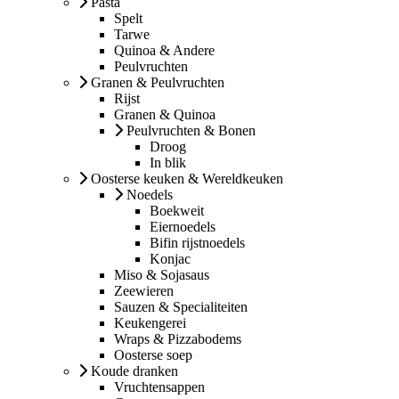
Pasta
Spelt
Tarwe
Quinoa & Andere
Peulvruchten
Granen & Peulvruchten
Rijst
Granen & Quinoa
Peulvruchten & Bonen
Droog
In blik
Oosterse keuken & Wereldkeuken
Noedels
Boekweit
Eiernoedels
Bifin rijstnoedels
Konjac
Miso & Sojasaus
Zeewieren
Sauzen & Specialiteiten
Keukengerei
Wraps & Pizzabodems
Oosterse soep
Koude dranken
Vruchtensappen