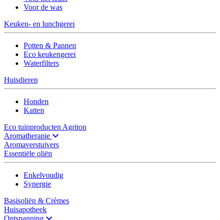
Voor de was
Keuken- en lunchgerei
Potten & Pannen
Eco keukengerei
Waterfilters
Huisdieren
Honden
Katten
Eco tuinproducten Agriton
Aromatherapie
Aromaverstuivers
Essentiële oliën
Enkelvoudig
Synergie
Basisoliën & Crèmes
Huisapotheek
Ontspanning