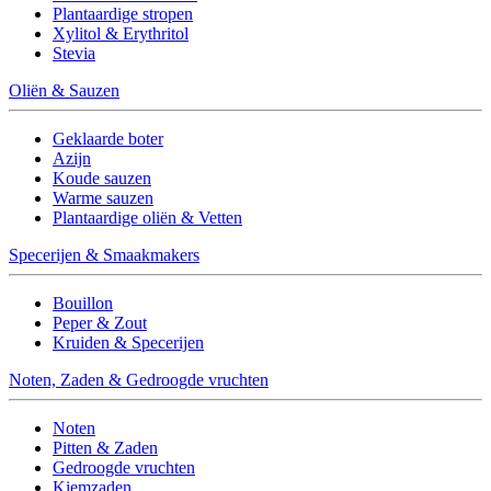
Plantaardige stropen
Xylitol & Erythritol
Stevia
Oliën & Sauzen
Geklaarde boter
Azijn
Koude sauzen
Warme sauzen
Plantaardige oliën & Vetten
Specerijen & Smaakmakers
Bouillon
Peper & Zout
Kruiden & Specerijen
Noten, Zaden & Gedroogde vruchten
Noten
Pitten & Zaden
Gedroogde vruchten
Kiemzaden