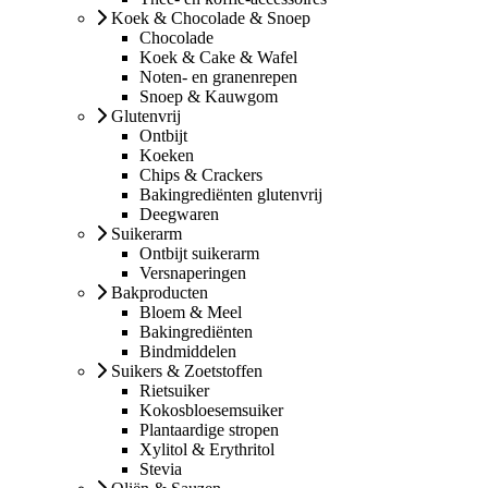
Koek & Chocolade & Snoep
Chocolade
Koek & Cake & Wafel
Noten- en granenrepen
Snoep & Kauwgom
Glutenvrij
Ontbijt
Koeken
Chips & Crackers
Bakingrediënten glutenvrij
Deegwaren
Suikerarm
Ontbijt suikerarm
Versnaperingen
Bakproducten
Bloem & Meel
Bakingrediënten
Bindmiddelen
Suikers & Zoetstoffen
Rietsuiker
Kokosbloesemsuiker
Plantaardige stropen
Xylitol & Erythritol
Stevia