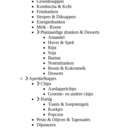
Groentesappen
Kombucha & Kefir
Frisdranken
Siropen & Diksappen
Energiedranken
Melk - Room
Plantaardige dranken & Desserts
Amandel
Haver & Spelt
Rijst
Soja
Barista
Notendranken
Room & Kokosmelk
Desserts
Aperitiefhapjes
Chips
Aardappelchips
Groente- en andere chips
Hartig
Toasts & Soepstengels
Koekjes
Popcorn
Pesto & Olijven & Tapenades
Dipsauzen