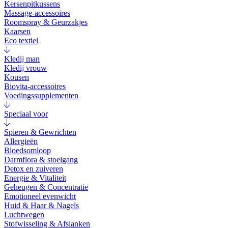
Kersenpitkussens
Massage-accessoires
Roomspray & Geurzakjes
Kaarsen
Eco textiel
Kledij man
Kledij vrouw
Kousen
Biovita-accessoires
Voedingssupplementen
Speciaal voor
Spieren & Gewrichten
Allergieën
Bloedsomloop
Darmflora & stoelgang
Detox en zuiveren
Energie & Vitaliteit
Geheugen & Concentratie
Emotioneel evenwicht
Huid & Haar & Nagels
Luchtwegen
Stofwisseling & Afslanken