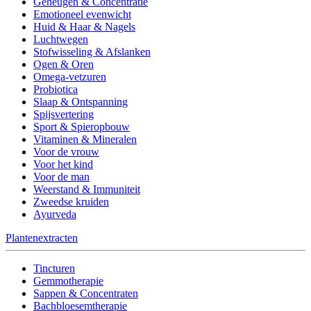
Geheugen & Concentratie
Emotioneel evenwicht
Huid & Haar & Nagels
Luchtwegen
Stofwisseling & Afslanken
Ogen & Oren
Omega-vetzuren
Probiotica
Slaap & Ontspanning
Spijsvertering
Sport & Spieropbouw
Vitaminen & Mineralen
Voor de vrouw
Voor het kind
Voor de man
Weerstand & Immuniteit
Zweedse kruiden
Ayurveda
Plantenextracten
Tincturen
Gemmotherapie
Sappen & Concentraten
Bachbloesemtherapie