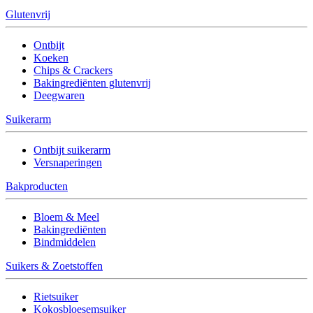
Glutenvrij
Ontbijt
Koeken
Chips & Crackers
Bakingrediënten glutenvrij
Deegwaren
Suikerarm
Ontbijt suikerarm
Versnaperingen
Bakproducten
Bloem & Meel
Bakingrediënten
Bindmiddelen
Suikers & Zoetstoffen
Rietsuiker
Kokosbloesemsuiker