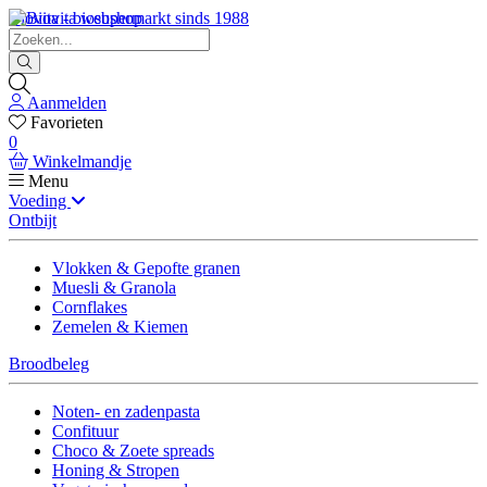
Biovita - biosupermarkt sinds 1988
Aanmelden
Favorieten
0
Winkelmandje
Menu
Voeding
Ontbijt
Vlokken & Gepofte granen
Muesli & Granola
Cornflakes
Zemelen & Kiemen
Broodbeleg
Noten- en zadenpasta
Confituur
Choco & Zoete spreads
Honing & Stropen