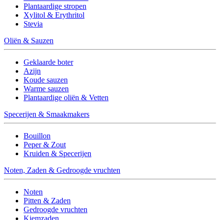
Plantaardige stropen
Xylitol & Erythritol
Stevia
Oliën & Sauzen
Geklaarde boter
Azijn
Koude sauzen
Warme sauzen
Plantaardige oliën & Vetten
Specerijen & Smaakmakers
Bouillon
Peper & Zout
Kruiden & Specerijen
Noten, Zaden & Gedroogde vruchten
Noten
Pitten & Zaden
Gedroogde vruchten
Kiemzaden