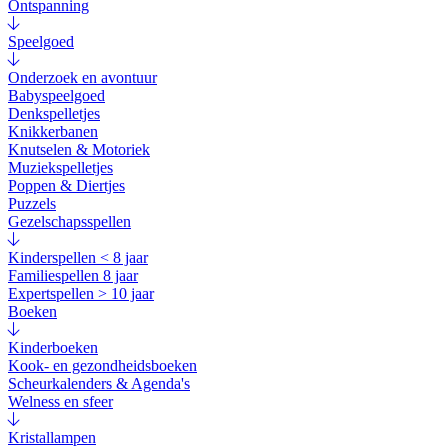
Ontspanning
Speelgoed
Onderzoek en avontuur
Babyspeelgoed
Denkspelletjes
Knikkerbanen
Knutselen & Motoriek
Muziekspelletjes
Poppen & Diertjes
Puzzels
Gezelschapsspellen
Kinderspellen < 8 jaar
Familiespellen 8 jaar
Expertspellen > 10 jaar
Boeken
Kinderboeken
Kook- en gezondheidsboeken
Scheurkalenders & Agenda's
Welness en sfeer
Kristallampen