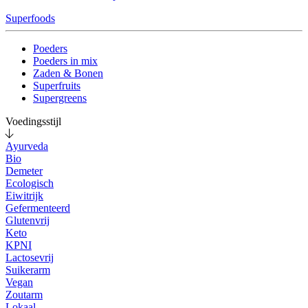
Superfoods
Poeders
Poeders in mix
Zaden & Bonen
Superfruits
Supergreens
Voedingsstijl
Ayurveda
Bio
Demeter
Ecologisch
Eiwitrijk
Gefermenteerd
Glutenvrij
Keto
KPNI
Lactosevrij
Suikerarm
Vegan
Zoutarm
Lokaal