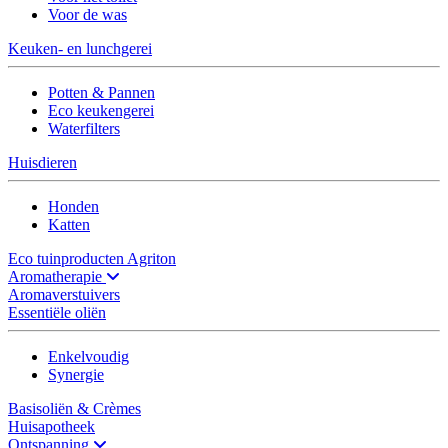
Voor de was
Keuken- en lunchgerei
Potten & Pannen
Eco keukengerei
Waterfilters
Huisdieren
Honden
Katten
Eco tuinproducten Agriton
Aromatherapie
Aromaverstuivers
Essentiële oliën
Enkelvoudig
Synergie
Basisoliën & Crèmes
Huisapotheek
Ontspanning