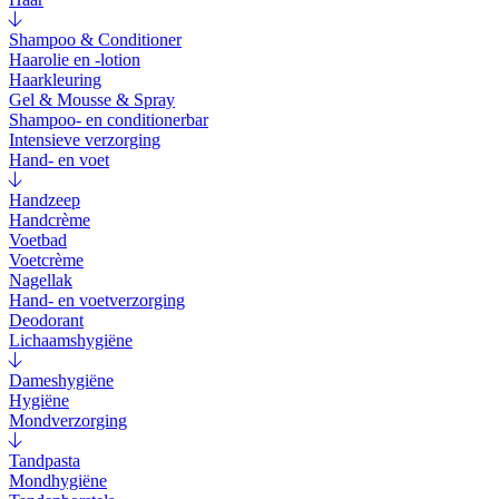
Shampoo & Conditioner
Haarolie en -lotion
Haarkleuring
Gel & Mousse & Spray
Shampoo- en conditionerbar
Intensieve verzorging
Hand- en voet
Handzeep
Handcrème
Voetbad
Voetcrème
Nagellak
Hand- en voetverzorging
Deodorant
Lichaamshygiëne
Dameshygiëne
Hygiëne
Mondverzorging
Tandpasta
Mondhygiëne