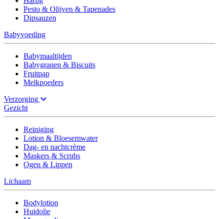
Hartig
Pesto & Olijven & Tapenades
Dipsauzen
Babyvoeding
Babymaaltijden
Babygranen & Biscuits
Fruitpap
Melkpoeders
Verzorging
Gezicht
Reiniging
Lotion & Bloesemwater
Dag- en nachtcrème
Maskers & Scrubs
Ogen & Lippen
Lichaam
Bodylotion
Huidolie