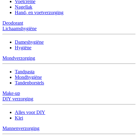
Voetcrème
Nagellak
Hand- en voetverzorging
Deodorant
Lichaamshygiëne
Dameshygiëne
Hygiëne
Mondverzorging
Tandpasta
Mondhygiëne
Tandenborstels
Make-up
DIY verzorging
Alles voor DIY
Klei
Mannenverzorging