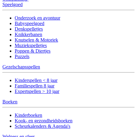
Speelgoed
Onderzoek en avontuur
Babyspeelgoed
Denkspelletjes
Knikkerbanen
Knutselen & Motoriek
Muziekspelletjes
Poppen & Diertjes
Puzzels
Gezelschapsspellen
Kinderspellen < 8 jaar
Familiespellen 8 jaar
Expertspellen > 10 jaar
Boeken
Kinderboeken
Kook- en gezondheidsboeken
Scheurkalenders & Agenda's
Welness en sfeer