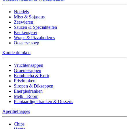
Noedels
Miso & Sojasaus
Zeewieren
Sauzen & Specialiteiten
Keukengerei
Wraps & Pizzabodems
Oosterse soep
Koude dranken
Vruchtensappen
Groentesappen
Kombucha & Kefir
Frisdranken
Siropen & Diksappen
Energiedranken
Melk - Room
Plantaardige dranken & Desserts
Aperitiefhapjes
Chips