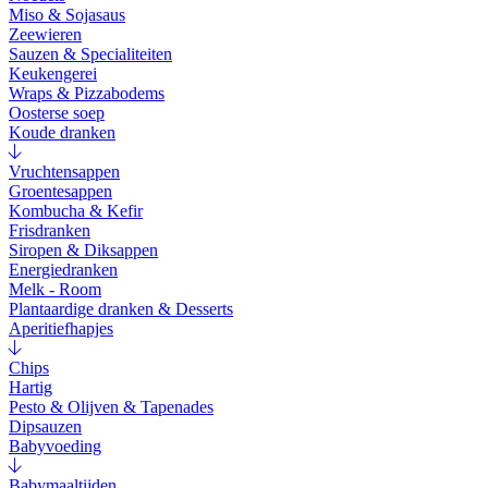
Miso & Sojasaus
Zeewieren
Sauzen & Specialiteiten
Keukengerei
Wraps & Pizzabodems
Oosterse soep
Koude dranken
Vruchtensappen
Groentesappen
Kombucha & Kefir
Frisdranken
Siropen & Diksappen
Energiedranken
Melk - Room
Plantaardige dranken & Desserts
Aperitiefhapjes
Chips
Hartig
Pesto & Olijven & Tapenades
Dipsauzen
Babyvoeding
Babymaaltijden