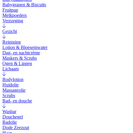
Babygranen & Biscuits
Fruitpap
Melkpoeders
Verzorging
Gezicht
Reiniging
Lotion & Bloesemwater
Dag- en nachtcrème
Maskers & Scrubs
Ogen & Lippen
Lichaam
Bodylotion
Huidolie
Massageolie
Scrubs
Bad- en douche
Wasbar
Douchegel
Badolie
Dode Zeezout
Haar