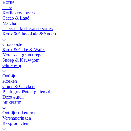
Koffie
Thee
Koffievervangers
Cacao & Latté
Matcha
Thee- en koffie-accessoires
Koek & Chocolade & Snoep
Chocolade
Koek & Cake & Wafel
Noten- en granenrepen
Snoep & Kauwgom
Glutenvrij
Ontbijt
Koeken
Chips & Crackers
Bakingrediënten glutenvrij
Deegwaren
Suikerarm
Ontbijt suikerarm
Versnaperingen
Bakproducten