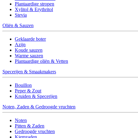
Plantaardige stropen
Xylitol & Erythritol
Stevia
Oliën & Sauzen
Geklaarde boter
Azijn
Koude sauzen
Warme sauzen
Plantaardige oliën & Vetten
Specerijen & Smaakmakers
Bouillon
Peper & Zout
Kruiden & Specerijen
Noten, Zaden & Gedroogde vruchten
Noten
Pitten & Zaden
Gedroogde vruchten
Kiemzaden