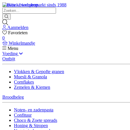
Biovita - biosupermarkt sinds 1988
Aanmelden
Favorieten
0
Winkelmandje
Menu
Voeding
Ontbijt
Vlokken & Gepofte granen
Muesli & Granola
Cornflakes
Zemelen & Kiemen
Broodbeleg
Noten- en zadenpasta
Confituur
Choco & Zoete spreads
Honing & Stropen