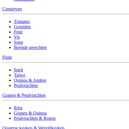
Conserven
Tomaten
Groenten
Fruit
Vis
Soep
Bereide gerechten
Pasta
Spelt
Tarwe
Quinoa & Andere
Peulvruchten
Granen & Peulvruchten
Rijst
Granen & Quinoa
Peulvruchten & Bonen
Oosterse keuken & Wereldkeuken