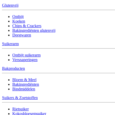
Glutenvrij
Ontbijt
Koeken
Chips & Crackers
Bakingrediënten glutenvrij
Deegwaren
Suikerarm
Ontbijt suikerarm
Versnaperingen
Bakproducten
Bloem & Meel
Bakingrediënten
Bindmiddelen
Suikers & Zoetstoffen
Rietsuiker
Kokosbloesemsuiker