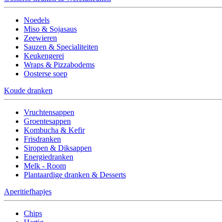
Noedels
Miso & Sojasaus
Zeewieren
Sauzen & Specialiteiten
Keukengerei
Wraps & Pizzabodems
Oosterse soep
Koude dranken
Vruchtensappen
Groentesappen
Kombucha & Kefir
Frisdranken
Siropen & Diksappen
Energiedranken
Melk - Room
Plantaardige dranken & Desserts
Aperitiefhapjes
Chips