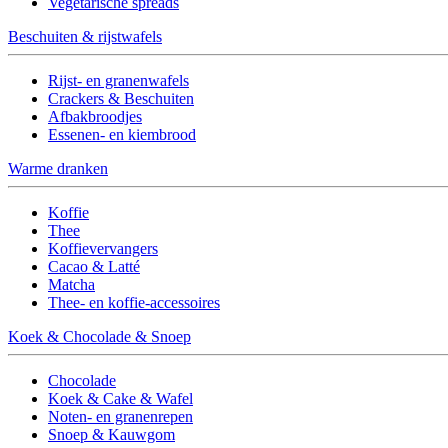
Vegetarische spreads
Beschuiten & rijstwafels
Rijst- en granenwafels
Crackers & Beschuiten
Afbakbroodjes
Essenen- en kiembrood
Warme dranken
Koffie
Thee
Koffievervangers
Cacao & Latté
Matcha
Thee- en koffie-accessoires
Koek & Chocolade & Snoep
Chocolade
Koek & Cake & Wafel
Noten- en granenrepen
Snoep & Kauwgom