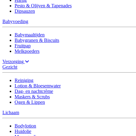
Hartig
Pesto & Olijven & Tapenades
Dipsauzen
Babyvoeding
Babymaaltijden
Babygranen & Biscuits
Fruitpap
Melkpoeders
Verzorging
Gezicht
Reiniging
Lotion & Bloesemwater
Dag- en nachtcrème
Maskers & Scrubs
Ogen & Lippen
Lichaam
Bodylotion
Huidolie