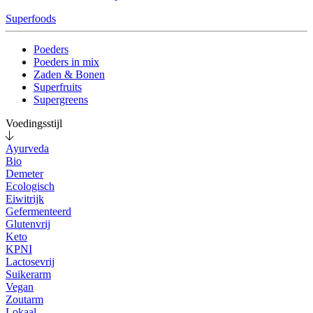
Superfoods
Poeders
Poeders in mix
Zaden & Bonen
Superfruits
Supergreens
Voedingsstijl
Ayurveda
Bio
Demeter
Ecologisch
Eiwitrijk
Gefermenteerd
Glutenvrij
Keto
KPNI
Lactosevrij
Suikerarm
Vegan
Zoutarm
Lokaal