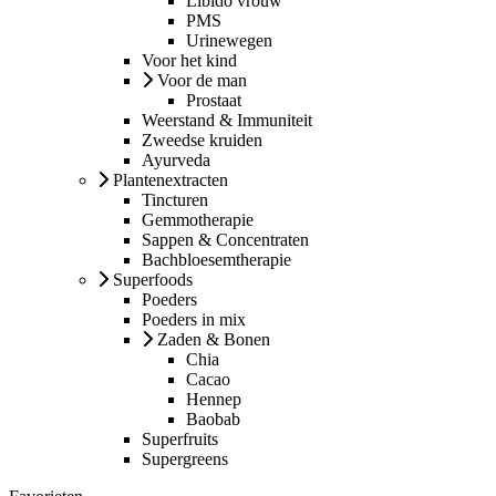
Libido vrouw
PMS
Urinewegen
Voor het kind
Voor de man
Prostaat
Weerstand & Immuniteit
Zweedse kruiden
Ayurveda
Plantenextracten
Tincturen
Gemmotherapie
Sappen & Concentraten
Bachbloesemtherapie
Superfoods
Poeders
Poeders in mix
Zaden & Bonen
Chia
Cacao
Hennep
Baobab
Superfruits
Supergreens