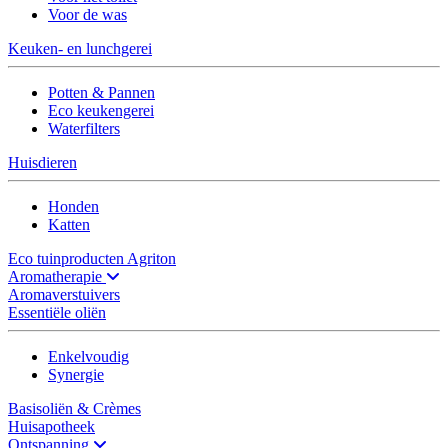
Voor de was
Keuken- en lunchgerei
Potten & Pannen
Eco keukengerei
Waterfilters
Huisdieren
Honden
Katten
Eco tuinproducten Agriton
Aromatherapie
Aromaverstuivers
Essentiële oliën
Enkelvoudig
Synergie
Basisoliën & Crèmes
Huisapotheek
Ontspanning