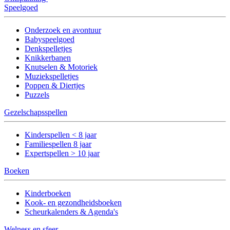
Speelgoed
Onderzoek en avontuur
Babyspeelgoed
Denkspelletjes
Knikkerbanen
Knutselen & Motoriek
Muziekspelletjes
Poppen & Diertjes
Puzzels
Gezelschapsspellen
Kinderspellen < 8 jaar
Familiespellen 8 jaar
Expertspellen > 10 jaar
Boeken
Kinderboeken
Kook- en gezondheidsboeken
Scheurkalenders & Agenda's
Welness en sfeer