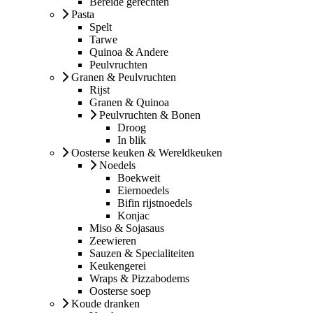
Bereide gerechten
Pasta
Spelt
Tarwe
Quinoa & Andere
Peulvruchten
Granen & Peulvruchten
Rijst
Granen & Quinoa
Peulvruchten & Bonen
Droog
In blik
Oosterse keuken & Wereldkeuken
Noedels
Boekweit
Eiernoedels
Bifin rijstnoedels
Konjac
Miso & Sojasaus
Zeewieren
Sauzen & Specialiteiten
Keukengerei
Wraps & Pizzabodems
Oosterse soep
Koude dranken