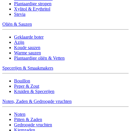
Plantaardige stropen
Xylitol & Erythritol
Stevia
Oliën & Sauzen
Geklaarde boter
Azijn
Koude sauzen
Warme sauzen
Plantaardige oliën & Vetten
Specerijen & Smaakmakers
Bouillon
Peper & Zout
Kruiden & Specerijen
Noten, Zaden & Gedroogde vruchten
Noten
Pitten & Zaden
Gedroogde vruchten
Kiemzaden