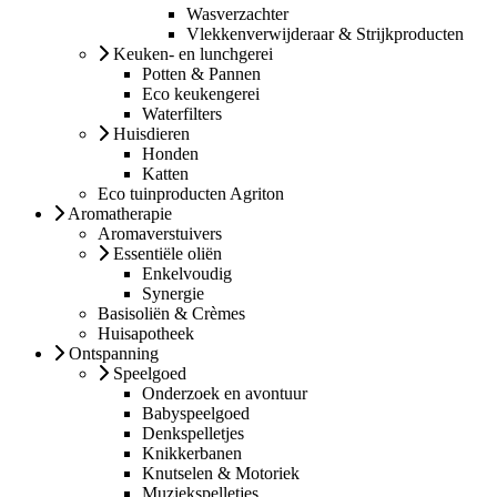
Wasverzachter
Vlekkenverwijderaar & Strijkproducten
Keuken- en lunchgerei
Potten & Pannen
Eco keukengerei
Waterfilters
Huisdieren
Honden
Katten
Eco tuinproducten Agriton
Aromatherapie
Aromaverstuivers
Essentiële oliën
Enkelvoudig
Synergie
Basisoliën & Crèmes
Huisapotheek
Ontspanning
Speelgoed
Onderzoek en avontuur
Babyspeelgoed
Denkspelletjes
Knikkerbanen
Knutselen & Motoriek
Muziekspelletjes