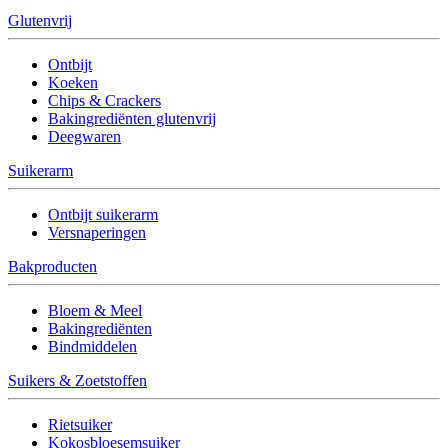
Glutenvrij
Ontbijt
Koeken
Chips & Crackers
Bakingrediënten glutenvrij
Deegwaren
Suikerarm
Ontbijt suikerarm
Versnaperingen
Bakproducten
Bloem & Meel
Bakingrediënten
Bindmiddelen
Suikers & Zoetstoffen
Rietsuiker
Kokosbloesemsuiker