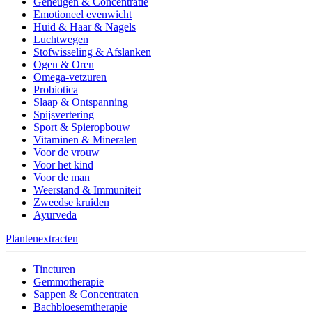
Geheugen & Concentratie
Emotioneel evenwicht
Huid & Haar & Nagels
Luchtwegen
Stofwisseling & Afslanken
Ogen & Oren
Omega-vetzuren
Probiotica
Slaap & Ontspanning
Spijsvertering
Sport & Spieropbouw
Vitaminen & Mineralen
Voor de vrouw
Voor het kind
Voor de man
Weerstand & Immuniteit
Zweedse kruiden
Ayurveda
Plantenextracten
Tincturen
Gemmotherapie
Sappen & Concentraten
Bachbloesemtherapie