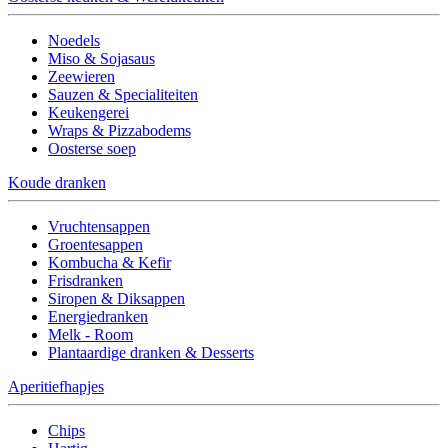
Noedels
Miso & Sojasaus
Zeewieren
Sauzen & Specialiteiten
Keukengerei
Wraps & Pizzabodems
Oosterse soep
Koude dranken
Vruchtensappen
Groentesappen
Kombucha & Kefir
Frisdranken
Siropen & Diksappen
Energiedranken
Melk - Room
Plantaardige dranken & Desserts
Aperitiefhapjes
Chips