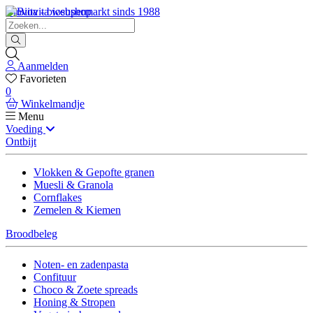
Biovita - biosupermarkt sinds 1988
Aanmelden
Favorieten
0
Winkelmandje
Menu
Voeding
Ontbijt
Vlokken & Gepofte granen
Muesli & Granola
Cornflakes
Zemelen & Kiemen
Broodbeleg
Noten- en zadenpasta
Confituur
Choco & Zoete spreads
Honing & Stropen