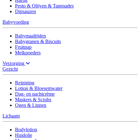
Hartig
Pesto & Olijven & Tapenades
Dipsauzen
Babyvoeding
Babymaaltijden
Babygranen & Biscuits
Fruitpap
Melkpoeders
Verzorging
Gezicht
Reiniging
Lotion & Bloesemwater
Dag- en nachtcrème
Maskers & Scrubs
Ogen & Lippen
Lichaam
Bodylotion
Huidolie