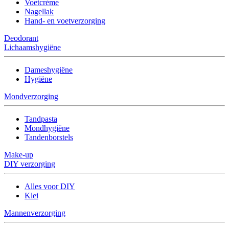
Voetcrème
Nagellak
Hand- en voetverzorging
Deodorant
Lichaamshygiëne
Dameshygiëne
Hygiëne
Mondverzorging
Tandpasta
Mondhygiëne
Tandenborstels
Make-up
DIY verzorging
Alles voor DIY
Klei
Mannenverzorging