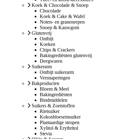
Koek & Chocolade & Snoep
Chocolade
Koek & Cake & Wafel
Noten- en granenrepen
Snoep & Kauwgom
Glutenvrij
Ontbijt
Koeken
Chips & Crackers
Bakingrediënten glutenvrij
Deegwaren
Suikerarm
Ontbijt suikerarm
Versnaperingen
Bakproducten
Bloem & Meel
Bakingrediënten
Bindmiddelen
Suikers & Zoetstoffen
Rietsuiker
Kokosbloesemsuiker
Plantaardige stropen
Xylitol & Erythritol
Stevia