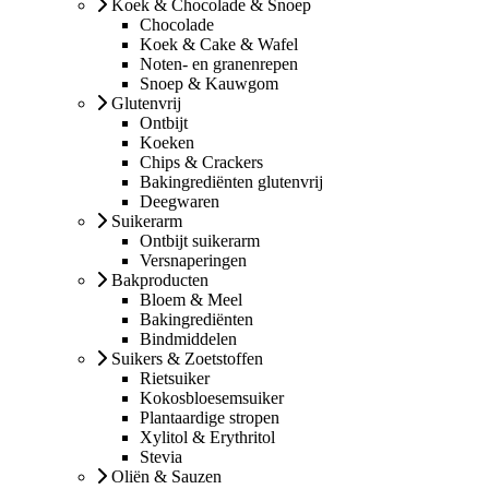
Koek & Chocolade & Snoep
Chocolade
Koek & Cake & Wafel
Noten- en granenrepen
Snoep & Kauwgom
Glutenvrij
Ontbijt
Koeken
Chips & Crackers
Bakingrediënten glutenvrij
Deegwaren
Suikerarm
Ontbijt suikerarm
Versnaperingen
Bakproducten
Bloem & Meel
Bakingrediënten
Bindmiddelen
Suikers & Zoetstoffen
Rietsuiker
Kokosbloesemsuiker
Plantaardige stropen
Xylitol & Erythritol
Stevia
Oliën & Sauzen