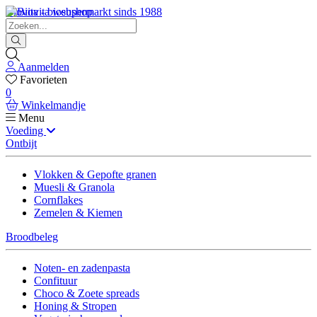
Biovita - biosupermarkt sinds 1988
Aanmelden
Favorieten
0
Winkelmandje
Menu
Voeding
Ontbijt
Vlokken & Gepofte granen
Muesli & Granola
Cornflakes
Zemelen & Kiemen
Broodbeleg
Noten- en zadenpasta
Confituur
Choco & Zoete spreads
Honing & Stropen