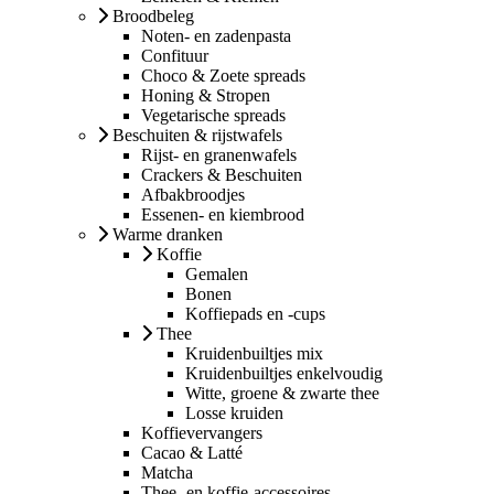
Broodbeleg
Noten- en zadenpasta
Confituur
Choco & Zoete spreads
Honing & Stropen
Vegetarische spreads
Beschuiten & rijstwafels
Rijst- en granenwafels
Crackers & Beschuiten
Afbakbroodjes
Essenen- en kiembrood
Warme dranken
Koffie
Gemalen
Bonen
Koffiepads en -cups
Thee
Kruidenbuiltjes mix
Kruidenbuiltjes enkelvoudig
Witte, groene & zwarte thee
Losse kruiden
Koffievervangers
Cacao & Latté
Matcha
Thee- en koffie-accessoires