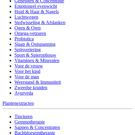
Geheugen & Concentratie
Emotioneel evenwicht
Huid & Haar & Nagels
Luchtwegen
Stofwisseling & Afslanken
Ogen & Oren
Omega-vetzuren
Probiotica
Slaap & Ontspanning
Spijsvertering
Sport & Spieropbouw
Vitaminen & Mineralen
Voor de vrouw
Voor het kind
Voor de man
Weerstand & Immuniteit
Zweedse kruiden
Ayurveda
Plantenextracten
Tincturen
Gemmotherapie
Sappen & Concentraten
Bachbloesemtherapie