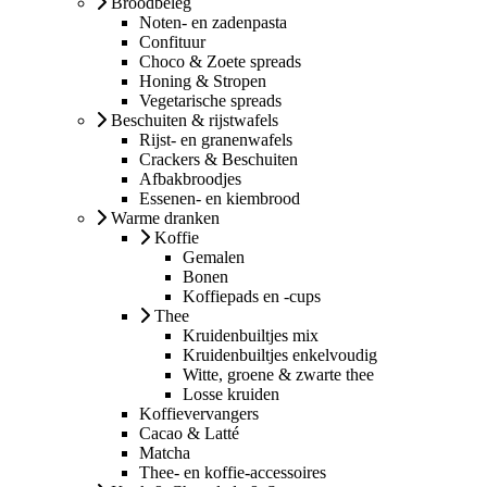
Broodbeleg
Noten- en zadenpasta
Confituur
Choco & Zoete spreads
Honing & Stropen
Vegetarische spreads
Beschuiten & rijstwafels
Rijst- en granenwafels
Crackers & Beschuiten
Afbakbroodjes
Essenen- en kiembrood
Warme dranken
Koffie
Gemalen
Bonen
Koffiepads en -cups
Thee
Kruidenbuiltjes mix
Kruidenbuiltjes enkelvoudig
Witte, groene & zwarte thee
Losse kruiden
Koffievervangers
Cacao & Latté
Matcha
Thee- en koffie-accessoires