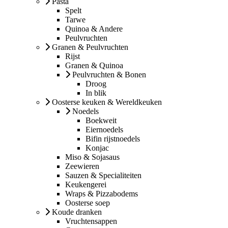
Pasta
Spelt
Tarwe
Quinoa & Andere
Peulvruchten
Granen & Peulvruchten
Rijst
Granen & Quinoa
Peulvruchten & Bonen
Droog
In blik
Oosterse keuken & Wereldkeuken
Noedels
Boekweit
Eiernoedels
Bifin rijstnoedels
Konjac
Miso & Sojasaus
Zeewieren
Sauzen & Specialiteiten
Keukengerei
Wraps & Pizzabodems
Oosterse soep
Koude dranken
Vruchtensappen