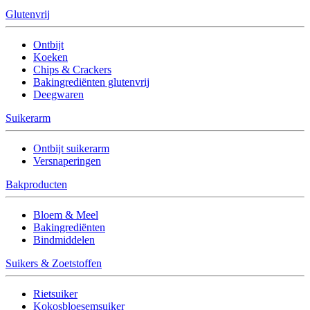
Glutenvrij
Ontbijt
Koeken
Chips & Crackers
Bakingrediënten glutenvrij
Deegwaren
Suikerarm
Ontbijt suikerarm
Versnaperingen
Bakproducten
Bloem & Meel
Bakingrediënten
Bindmiddelen
Suikers & Zoetstoffen
Rietsuiker
Kokosbloesemsuiker