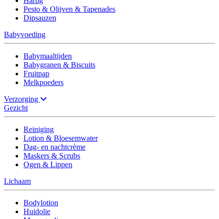
Hartig
Pesto & Olijven & Tapenades
Dipsauzen
Babyvoeding
Babymaaltijden
Babygranen & Biscuits
Fruitpap
Melkpoeders
Verzorging
Gezicht
Reiniging
Lotion & Bloesemwater
Dag- en nachtcrème
Maskers & Scrubs
Ogen & Lippen
Lichaam
Bodylotion
Huidolie