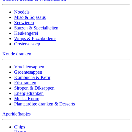
Noedels
Miso & Sojasaus
Zeewieren
Sauzen & Specialiteiten
Keukengerei
Wraps & Pizzabodems
Oosterse soep
Koude dranken
Vruchtensappen
Groentesappen
Kombucha & Kefir
Frisdranken
Siropen & Diksappen
Energiedranken
Melk - Room
Plantaardige dranken & Desserts
Aperitiefhapjes
Chips