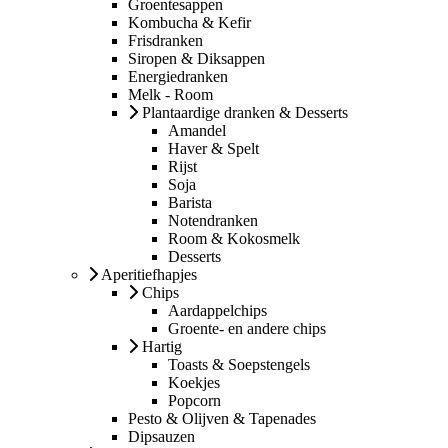
Groentesappen
Kombucha & Kefir
Frisdranken
Siropen & Diksappen
Energiedranken
Melk - Room
Plantaardige dranken & Desserts
Amandel
Haver & Spelt
Rijst
Soja
Barista
Notendranken
Room & Kokosmelk
Desserts
Aperitiefhapjes
Chips
Aardappelchips
Groente- en andere chips
Hartig
Toasts & Soepstengels
Koekjes
Popcorn
Pesto & Olijven & Tapenades
Dipsauzen