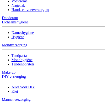
Voetcrème
Nagellak
Hand- en voetverzorging
Deodorant
Lichaamshygiëne
Dameshygiëne
Hygiëne
Mondverzorging
Tandpasta
Mondhygiëne
Tandenborstels
Make-up
DIY verzorging
Alles voor DIY
Klei
Mannenverzorging