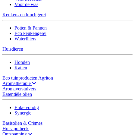
Voor de was
Keuken- en lunchgerei
Potten & Pannen
Eco keukengerei
Waterfilters
Huisdieren
Honden
Katten
Eco tuinproducten Agriton
Aromatherapie
Aromaverstuivers
Essentiële oliën
Enkelvoudig
Synergie
Basisoliën & Crèmes
Huisapotheek
Ontspanning