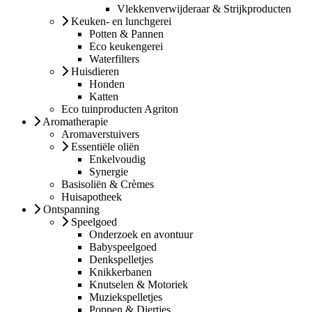
Vlekkenverwijderaar & Strijkproducten
Keuken- en lunchgerei
Potten & Pannen
Eco keukengerei
Waterfilters
Huisdieren
Honden
Katten
Eco tuinproducten Agriton
Aromatherapie
Aromaverstuivers
Essentiële oliën
Enkelvoudig
Synergie
Basisoliën & Crèmes
Huisapotheek
Ontspanning
Speelgoed
Onderzoek en avontuur
Babyspeelgoed
Denkspelletjes
Knikkerbanen
Knutselen & Motoriek
Muziekspelletjes
Poppen & Diertjes