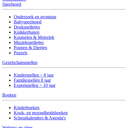
Speelgoed
Onderzoek en avontuur
Babyspeelgoed
Denkspelletjes
Knikkerbanen
Knutselen & Motoriek
Muziekspelletjes
Poppen & Diertjes
Puzzels
Gezelschapsspellen
Kinderspellen < 8 jaar
Familiespellen 8 jaar
Expertspellen > 10 jaar
Boeken
Kinderboeken
Kook- en gezondheidsboeken
Scheurkalenders & Agenda's
Welness en sfeer