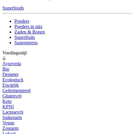
Superfoods
Poeders
Poeders in mix
Zaden & Bonen
Superfruits
Supergreens
Voedingsstijl
Ayurveda
Bio
Demeter
Ecologisch
Eiwitrijk
Gefermenteerd
Glutenvrij
Keto
KPNI
Lactosevrij
Suikerarm
Vegan
Zoutarm
Lokaal