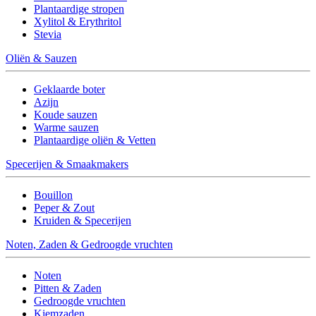
Plantaardige stropen
Xylitol & Erythritol
Stevia
Oliën & Sauzen
Geklaarde boter
Azijn
Koude sauzen
Warme sauzen
Plantaardige oliën & Vetten
Specerijen & Smaakmakers
Bouillon
Peper & Zout
Kruiden & Specerijen
Noten, Zaden & Gedroogde vruchten
Noten
Pitten & Zaden
Gedroogde vruchten
Kiemzaden