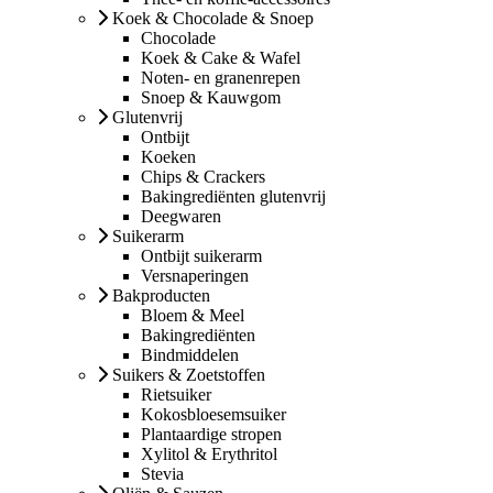
Koek & Chocolade & Snoep
Chocolade
Koek & Cake & Wafel
Noten- en granenrepen
Snoep & Kauwgom
Glutenvrij
Ontbijt
Koeken
Chips & Crackers
Bakingrediënten glutenvrij
Deegwaren
Suikerarm
Ontbijt suikerarm
Versnaperingen
Bakproducten
Bloem & Meel
Bakingrediënten
Bindmiddelen
Suikers & Zoetstoffen
Rietsuiker
Kokosbloesemsuiker
Plantaardige stropen
Xylitol & Erythritol
Stevia