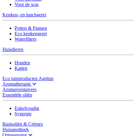
Voor de was
Keuken- en lunchgerei
Potten & Pannen
Eco keukengerei
Waterfilters
Huisdieren
Honden
Katten
Eco tuinproducten Agriton
Aromatherapie
Aromaverstuivers
Essentiële oliën
Enkelvoudig
Synergie
Basisoliën & Crèmes
Huisapotheek
Ontspanning