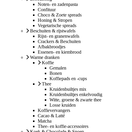
Noten- en zadenpasta
Confituur
Choco & Zoete spreads
Honing & Stropen
Vegetarische spreads
Beschuiten & rijstwafels
Rijst- en granenwafels
Crackers & Beschuiten
Afbakbroodjes
Essenen- en kiembrood
Warme dranken
Koffie
Gemalen
Bonen
Koffiepads en -cups
Thee
Kruidenbuiltjes mix
Kruidenbuiltjes enkelvoudig
Witte, groene & zwarte thee
Losse kruiden
Koffievervangers
Cacao & Latté
Matcha
Thee- en koffie-accessoires
Koek & Chocolade & Snoep