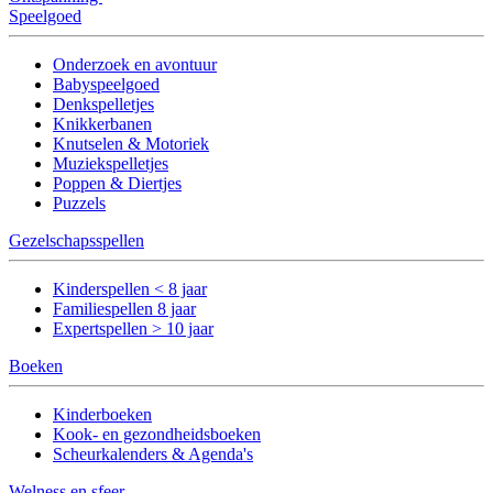
Speelgoed
Onderzoek en avontuur
Babyspeelgoed
Denkspelletjes
Knikkerbanen
Knutselen & Motoriek
Muziekspelletjes
Poppen & Diertjes
Puzzels
Gezelschapsspellen
Kinderspellen < 8 jaar
Familiespellen 8 jaar
Expertspellen > 10 jaar
Boeken
Kinderboeken
Kook- en gezondheidsboeken
Scheurkalenders & Agenda's
Welness en sfeer