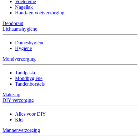
Voetcrème
Nagellak
Hand- en voetverzorging
Deodorant
Lichaamshygiëne
Dameshygiëne
Hygiëne
Mondverzorging
Tandpasta
Mondhygiëne
Tandenborstels
Make-up
DIY verzorging
Alles voor DIY
Klei
Mannenverzorging