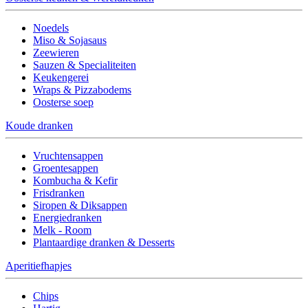
Noedels
Miso & Sojasaus
Zeewieren
Sauzen & Specialiteiten
Keukengerei
Wraps & Pizzabodems
Oosterse soep
Koude dranken
Vruchtensappen
Groentesappen
Kombucha & Kefir
Frisdranken
Siropen & Diksappen
Energiedranken
Melk - Room
Plantaardige dranken & Desserts
Aperitiefhapjes
Chips