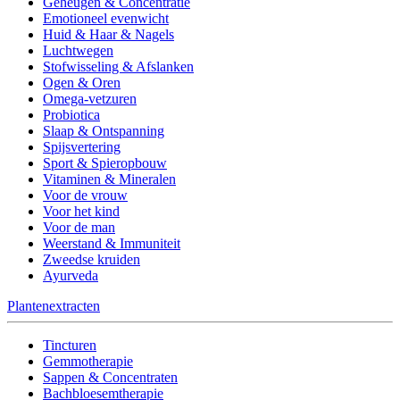
Geheugen & Concentratie
Emotioneel evenwicht
Huid & Haar & Nagels
Luchtwegen
Stofwisseling & Afslanken
Ogen & Oren
Omega-vetzuren
Probiotica
Slaap & Ontspanning
Spijsvertering
Sport & Spieropbouw
Vitaminen & Mineralen
Voor de vrouw
Voor het kind
Voor de man
Weerstand & Immuniteit
Zweedse kruiden
Ayurveda
Plantenextracten
Tincturen
Gemmotherapie
Sappen & Concentraten
Bachbloesemtherapie