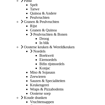
Pasta
Spelt
Tarwe
Quinoa & Andere
Peulvruchten
Granen & Peulvruchten
Rijst
Granen & Quinoa
Peulvruchten & Bonen
Droog
In blik
Oosterse keuken & Wereldkeuken
Noedels
Boekweit
Eiernoedels
Bifin rijstnoedels
Konjac
Miso & Sojasaus
Zeewieren
Sauzen & Specialiteiten
Keukengerei
Wraps & Pizzabodems
Oosterse soep
Koude dranken
Vruchtensappen