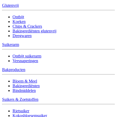
Glutenvrij
Ontbijt
Koeken
Chips & Crackers
Bakingrediënten glutenvrij
Deegwaren
Suikerarm
Ontbijt suikerarm
Versnaperingen
Bakproducten
Bloem & Meel
Bakingrediënten
Bindmiddelen
Suikers & Zoetstoffen
Rietsuiker
Kokosbloesemsuiker