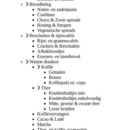
Broodbeleg
Noten- en zadenpasta
Confituur
Choco & Zoete spreads
Honing & Stropen
Vegetarische spreads
Beschuiten & rijstwafels
Rijst- en granenwafels
Crackers & Beschuiten
Afbakbroodjes
Essenen- en kiembrood
Warme dranken
Koffie
Gemalen
Bonen
Koffiepads en -cups
Thee
Kruidenbuiltjes mix
Kruidenbuiltjes enkelvoudig
Witte, groene & zwarte thee
Losse kruiden
Koffievervangers
Cacao & Latté
Matcha
Thee- en koffie-accessoires