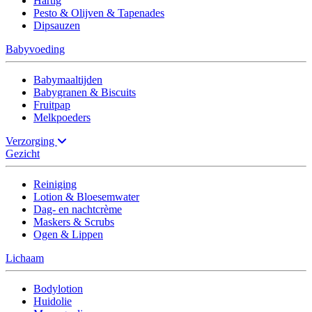
Hartig
Pesto & Olijven & Tapenades
Dipsauzen
Babyvoeding
Babymaaltijden
Babygranen & Biscuits
Fruitpap
Melkpoeders
Verzorging
Gezicht
Reiniging
Lotion & Bloesemwater
Dag- en nachtcrème
Maskers & Scrubs
Ogen & Lippen
Lichaam
Bodylotion
Huidolie