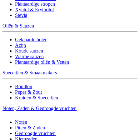
Plantaardige stropen
Xylitol & Erythritol
Stevia
Oliën & Sauzen
Geklaarde boter
Azijn
Koude sauzen
Warme sauzen
Plantaardige oliën & Vetten
Specerijen & Smaakmakers
Bouillon
Peper & Zout
Kruiden & Specerijen
Noten, Zaden & Gedroogde vruchten
Noten
Pitten & Zaden
Gedroogde vruchten
Kiemzaden