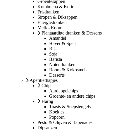
Groentesappen
Kombucha & Kefir
Frisdranken
Siropen & Diksappen
Energiedranken
Melk - Room
Plantaardige dranken & Desserts
Amandel
Haver & Spelt
Rijst
Soja
Barista
Notendranken
Room & Kokosmelk
Desserts
Aperitiefhapjes
Chips
Aardappelchips
Groente- en andere chips
Hartig
Toasts & Soepstengels
Koekjes
Popcorn
Pesto & Olijven & Tapenades
Dipsauzen