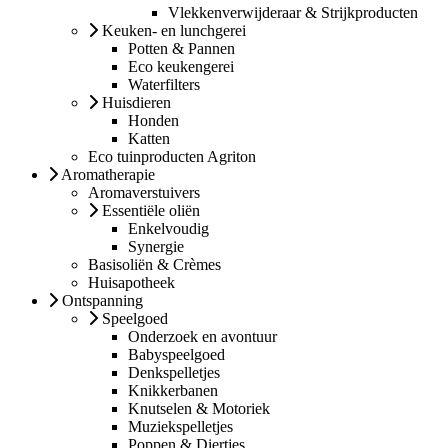
Vlekkenverwijderaar & Strijkproducten
Keuken- en lunchgerei
Potten & Pannen
Eco keukengerei
Waterfilters
Huisdieren
Honden
Katten
Eco tuinproducten Agriton
Aromatherapie
Aromaverstuivers
Essentiële oliën
Enkelvoudig
Synergie
Basisoliën & Crèmes
Huisapotheek
Ontspanning
Speelgoed
Onderzoek en avontuur
Babyspeelgoed
Denkspelletjes
Knikkerbanen
Knutselen & Motoriek
Muziekspelletjes
Poppen & Diertjes