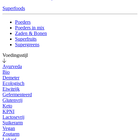
Superfoods
Poeders
Poeders in mix
Zaden & Bonen
Superfruits
Supergreens
Voedingsstijl
Ayurveda
Bio
Demeter
Ecologisch
Eiwitrijk
Gefermenteerd
Glutenvrij
Keto
KPNI
Lactosevrij
Suikerarm
Vegan
Zoutarm
Lokaal