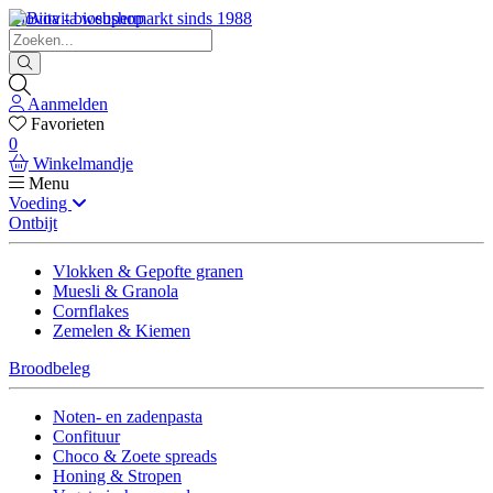
Biovita - biosupermarkt sinds 1988
Aanmelden
Favorieten
0
Winkelmandje
Menu
Voeding
Ontbijt
Vlokken & Gepofte granen
Muesli & Granola
Cornflakes
Zemelen & Kiemen
Broodbeleg
Noten- en zadenpasta
Confituur
Choco & Zoete spreads
Honing & Stropen