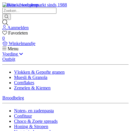
Biovita - biosupermarkt sinds 1988
Aanmelden
Favorieten
0
Winkelmandje
Menu
Voeding
Ontbijt
Vlokken & Gepofte granen
Muesli & Granola
Cornflakes
Zemelen & Kiemen
Broodbeleg
Noten- en zadenpasta
Confituur
Choco & Zoete spreads
Honing & Stropen