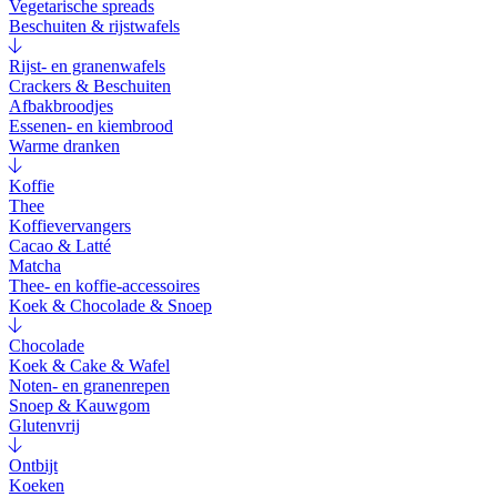
Vegetarische spreads
Beschuiten & rijstwafels
Rijst- en granenwafels
Crackers & Beschuiten
Afbakbroodjes
Essenen- en kiembrood
Warme dranken
Koffie
Thee
Koffievervangers
Cacao & Latté
Matcha
Thee- en koffie-accessoires
Koek & Chocolade & Snoep
Chocolade
Koek & Cake & Wafel
Noten- en granenrepen
Snoep & Kauwgom
Glutenvrij
Ontbijt
Koeken