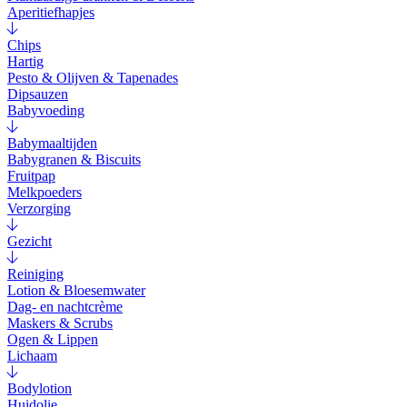
Aperitiefhapjes
Chips
Hartig
Pesto & Olijven & Tapenades
Dipsauzen
Babyvoeding
Babymaaltijden
Babygranen & Biscuits
Fruitpap
Melkpoeders
Verzorging
Gezicht
Reiniging
Lotion & Bloesemwater
Dag- en nachtcrème
Maskers & Scrubs
Ogen & Lippen
Lichaam
Bodylotion
Huidolie