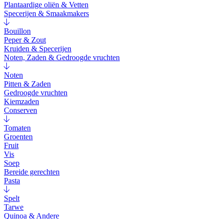
Plantaardige oliën & Vetten
Specerijen & Smaakmakers
Bouillon
Peper & Zout
Kruiden & Specerijen
Noten, Zaden & Gedroogde vruchten
Noten
Pitten & Zaden
Gedroogde vruchten
Kiemzaden
Conserven
Tomaten
Groenten
Fruit
Vis
Soep
Bereide gerechten
Pasta
Spelt
Tarwe
Quinoa & Andere