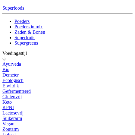
Superfoods
Poeders
Poeders in mix
Zaden & Bonen
Superfruits
Supergreens
Voedingsstijl
Ayurveda
Bio
Demeter
Ecologisch
Eiwitrijk
Gefermenteerd
Glutenvrij
Keto
KPNI
Lactosevrij
Suikerarm
Vegan
Zoutarm
Lokaal