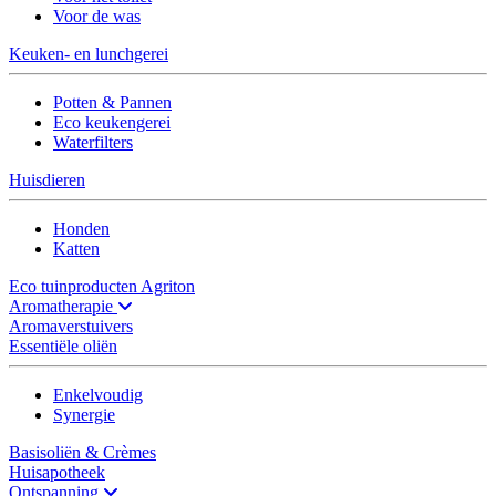
Voor de was
Keuken- en lunchgerei
Potten & Pannen
Eco keukengerei
Waterfilters
Huisdieren
Honden
Katten
Eco tuinproducten Agriton
Aromatherapie
Aromaverstuivers
Essentiële oliën
Enkelvoudig
Synergie
Basisoliën & Crèmes
Huisapotheek
Ontspanning