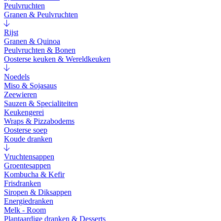
Peulvruchten
Granen & Peulvruchten
Rijst
Granen & Quinoa
Peulvruchten & Bonen
Oosterse keuken & Wereldkeuken
Noedels
Miso & Sojasaus
Zeewieren
Sauzen & Specialiteiten
Keukengerei
Wraps & Pizzabodems
Oosterse soep
Koude dranken
Vruchtensappen
Groentesappen
Kombucha & Kefir
Frisdranken
Siropen & Diksappen
Energiedranken
Melk - Room
Plantaardige dranken & Desserts