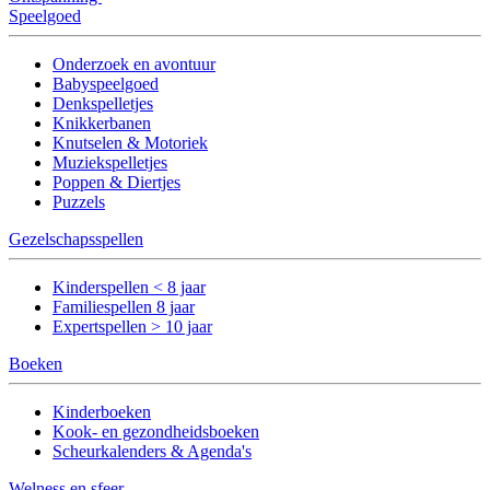
Speelgoed
Onderzoek en avontuur
Babyspeelgoed
Denkspelletjes
Knikkerbanen
Knutselen & Motoriek
Muziekspelletjes
Poppen & Diertjes
Puzzels
Gezelschapsspellen
Kinderspellen < 8 jaar
Familiespellen 8 jaar
Expertspellen > 10 jaar
Boeken
Kinderboeken
Kook- en gezondheidsboeken
Scheurkalenders & Agenda's
Welness en sfeer