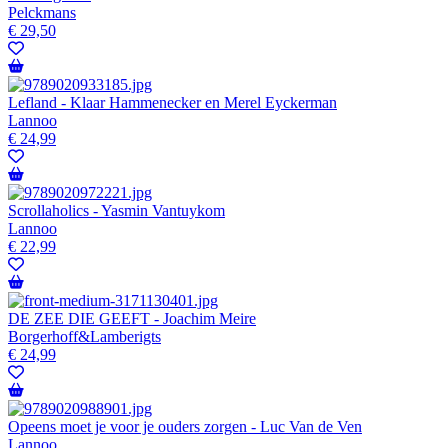
Pelckmans
€
29,50
Lefland - Klaar Hammenecker en Merel Eyckerman
Lannoo
€
24,99
Scrollaholics - Yasmin Vantuykom
Lannoo
€
22,99
DE ZEE DIE GEEFT - Joachim Meire
Borgerhoff&Lamberigts
€
24,99
Opeens moet je voor je ouders zorgen - Luc Van de Ven
Lannoo