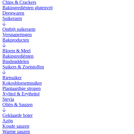
Chips & Crackers
Bakingrediënten glutenvrij
Deegwaren
Suikerarm
Ontbijt suikerarm
Versnaperingen
Bakproducten
Bloem & Meel
Bakingrediënten
Bindmiddelen
Suikers & Zoetstoffen
Rietsuiker
Kokosbloesemsuiker
Plantaardige stropen
Xylitol & Erythritol
Stevia
Oliën & Sauzen
Geklaarde boter
Azijn
Koude sauzen
Warme sauzen