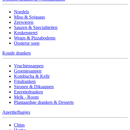
Noedels
Miso & Sojasaus
Zeewieren
Sauzen & Specialiteiten
Keukengerei
Wraps & Pizzabodems
Oosterse soep
Koude dranken
Vruchtensappen
Groentesappen
Kombucha & Kefir
Frisdranken
Siropen & Diksappen
Energiedranken
Melk - Room
Plantaardige dranken & Desserts
Aperitiefhapjes
Chips