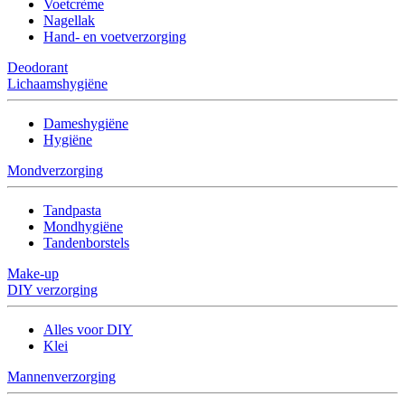
Voetcrème
Nagellak
Hand- en voetverzorging
Deodorant
Lichaamshygiëne
Dameshygiëne
Hygiëne
Mondverzorging
Tandpasta
Mondhygiëne
Tandenborstels
Make-up
DIY verzorging
Alles voor DIY
Klei
Mannenverzorging