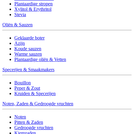
Plantaardige stropen
Xylitol & Erythritol
Stevia
Oliën & Sauzen
Geklaarde boter
Azijn
Koude sauzen
Warme sauzen
Plantaardige oliën & Vetten
Specerijen & Smaakmakers
Bouillon
Peper & Zout
Kruiden & Specerijen
Noten, Zaden & Gedroogde vruchten
Noten
Pitten & Zaden
Gedroogde vruchten
Kiemzaden