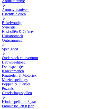
Aromatherapie
Aromaverstuivers
Essentiële oliën
Enkelvoudig
Synergie
Basisoliën & Crèmes
Huisapotheek
Ontspanning
Speelgoed
Onderzoek en avontuur
Babyspeelgoed
Denkspelletjes
Knikkerbanen
Knutselen & Motoriek
Muziekspelletjes
Poppen & Diertjes
Puzzels
Gezelschapsspellen
Kinderspellen < 8 jaar
Familiespellen 8 jaar