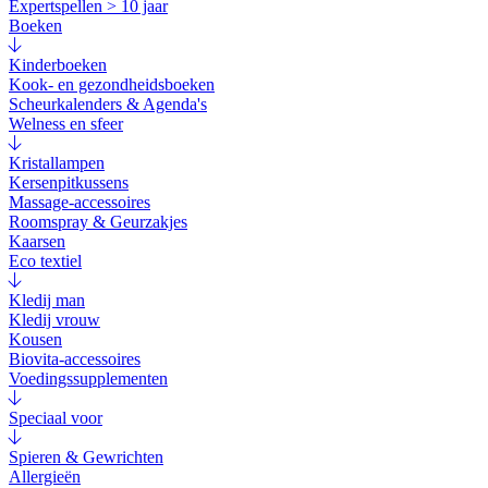
Expertspellen > 10 jaar
Boeken
Kinderboeken
Kook- en gezondheidsboeken
Scheurkalenders & Agenda's
Welness en sfeer
Kristallampen
Kersenpitkussens
Massage-accessoires
Roomspray & Geurzakjes
Kaarsen
Eco textiel
Kledij man
Kledij vrouw
Kousen
Biovita-accessoires
Voedingssupplementen
Speciaal voor
Spieren & Gewrichten
Allergieën