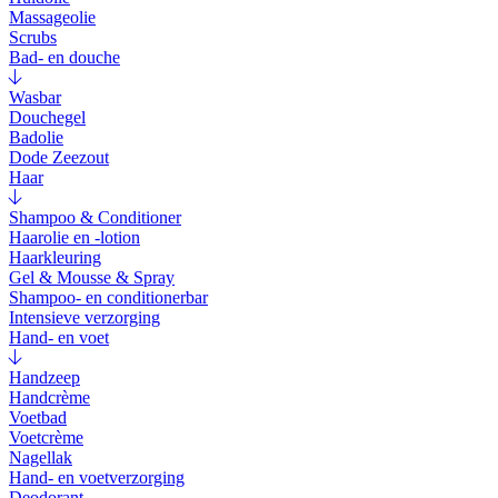
Massageolie
Scrubs
Bad- en douche
Wasbar
Douchegel
Badolie
Dode Zeezout
Haar
Shampoo & Conditioner
Haarolie en -lotion
Haarkleuring
Gel & Mousse & Spray
Shampoo- en conditionerbar
Intensieve verzorging
Hand- en voet
Handzeep
Handcrème
Voetbad
Voetcrème
Nagellak
Hand- en voetverzorging
Deodorant