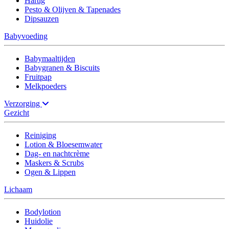
Hartig
Pesto & Olijven & Tapenades
Dipsauzen
Babyvoeding
Babymaaltijden
Babygranen & Biscuits
Fruitpap
Melkpoeders
Verzorging
Gezicht
Reiniging
Lotion & Bloesemwater
Dag- en nachtcrème
Maskers & Scrubs
Ogen & Lippen
Lichaam
Bodylotion
Huidolie