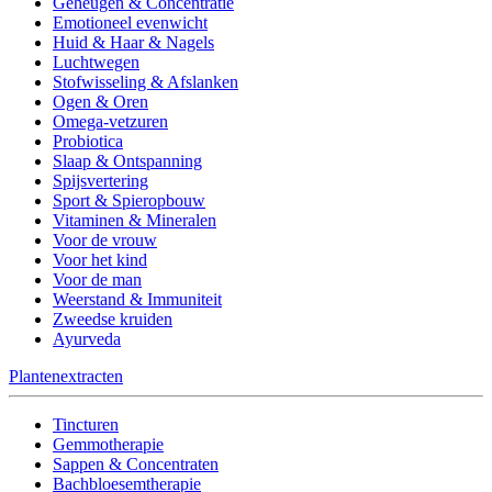
Geheugen & Concentratie
Emotioneel evenwicht
Huid & Haar & Nagels
Luchtwegen
Stofwisseling & Afslanken
Ogen & Oren
Omega-vetzuren
Probiotica
Slaap & Ontspanning
Spijsvertering
Sport & Spieropbouw
Vitaminen & Mineralen
Voor de vrouw
Voor het kind
Voor de man
Weerstand & Immuniteit
Zweedse kruiden
Ayurveda
Plantenextracten
Tincturen
Gemmotherapie
Sappen & Concentraten
Bachbloesemtherapie