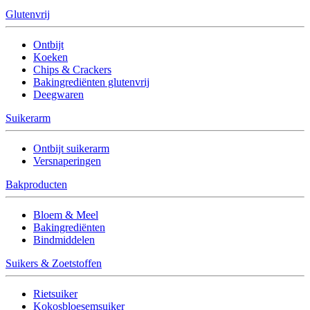
Glutenvrij
Ontbijt
Koeken
Chips & Crackers
Bakingrediënten glutenvrij
Deegwaren
Suikerarm
Ontbijt suikerarm
Versnaperingen
Bakproducten
Bloem & Meel
Bakingrediënten
Bindmiddelen
Suikers & Zoetstoffen
Rietsuiker
Kokosbloesemsuiker