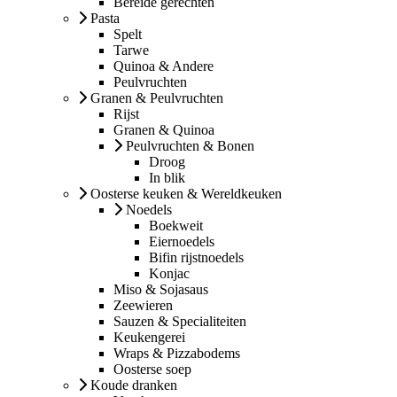
Bereide gerechten
Pasta
Spelt
Tarwe
Quinoa & Andere
Peulvruchten
Granen & Peulvruchten
Rijst
Granen & Quinoa
Peulvruchten & Bonen
Droog
In blik
Oosterse keuken & Wereldkeuken
Noedels
Boekweit
Eiernoedels
Bifin rijstnoedels
Konjac
Miso & Sojasaus
Zeewieren
Sauzen & Specialiteiten
Keukengerei
Wraps & Pizzabodems
Oosterse soep
Koude dranken