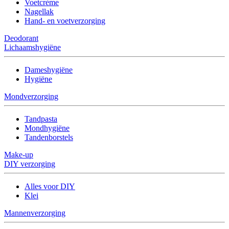
Voetcrème
Nagellak
Hand- en voetverzorging
Deodorant
Lichaamshygiëne
Dameshygiëne
Hygiëne
Mondverzorging
Tandpasta
Mondhygiëne
Tandenborstels
Make-up
DIY verzorging
Alles voor DIY
Klei
Mannenverzorging