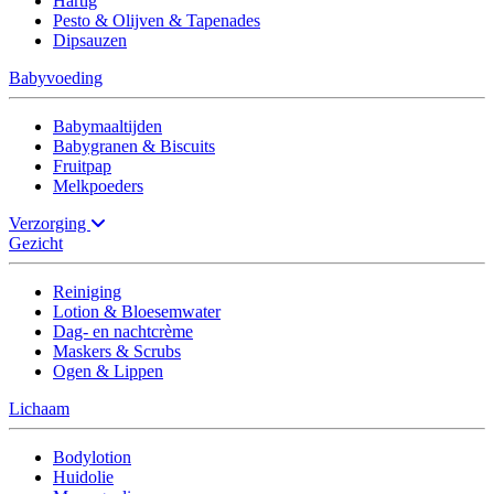
Hartig
Pesto & Olijven & Tapenades
Dipsauzen
Babyvoeding
Babymaaltijden
Babygranen & Biscuits
Fruitpap
Melkpoeders
Verzorging
Gezicht
Reiniging
Lotion & Bloesemwater
Dag- en nachtcrème
Maskers & Scrubs
Ogen & Lippen
Lichaam
Bodylotion
Huidolie