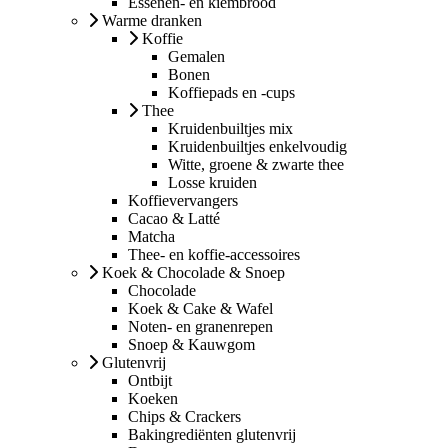
Essenen- en kiembrood
Warme dranken
Koffie
Gemalen
Bonen
Koffiepads en -cups
Thee
Kruidenbuiltjes mix
Kruidenbuiltjes enkelvoudig
Witte, groene & zwarte thee
Losse kruiden
Koffievervangers
Cacao & Latté
Matcha
Thee- en koffie-accessoires
Koek & Chocolade & Snoep
Chocolade
Koek & Cake & Wafel
Noten- en granenrepen
Snoep & Kauwgom
Glutenvrij
Ontbijt
Koeken
Chips & Crackers
Bakingrediënten glutenvrij