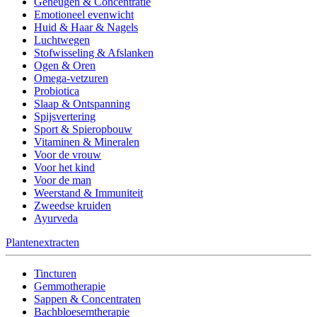
Geheugen & Concentratie
Emotioneel evenwicht
Huid & Haar & Nagels
Luchtwegen
Stofwisseling & Afslanken
Ogen & Oren
Omega-vetzuren
Probiotica
Slaap & Ontspanning
Spijsvertering
Sport & Spieropbouw
Vitaminen & Mineralen
Voor de vrouw
Voor het kind
Voor de man
Weerstand & Immuniteit
Zweedse kruiden
Ayurveda
Plantenextracten
Tincturen
Gemmotherapie
Sappen & Concentraten
Bachbloesemtherapie