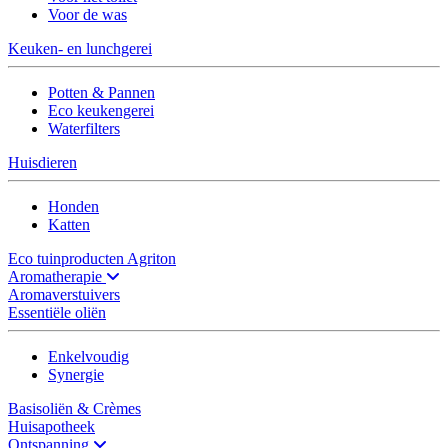
Voor de was
Keuken- en lunchgerei
Potten & Pannen
Eco keukengerei
Waterfilters
Huisdieren
Honden
Katten
Eco tuinproducten Agriton
Aromatherapie
Aromaverstuivers
Essentiële oliën
Enkelvoudig
Synergie
Basisoliën & Crèmes
Huisapotheek
Ontspanning