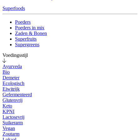
Superfoods
Poeders
Poeders in mix
Zaden & Bonen
Superfruits
Supergreens
Voedingsstijl
Ayurveda
Bio
Demeter
Ecologisch
Eiwitrijk
Gefermenteerd
Glutenvrij
Keto
KPNI
Lactosevrij
Suikerarm
Vegan
Zoutarm
Lokaal