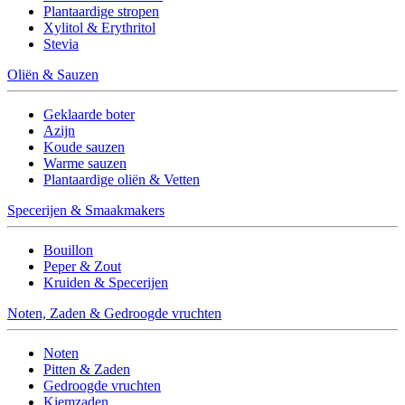
Plantaardige stropen
Xylitol & Erythritol
Stevia
Oliën & Sauzen
Geklaarde boter
Azijn
Koude sauzen
Warme sauzen
Plantaardige oliën & Vetten
Specerijen & Smaakmakers
Bouillon
Peper & Zout
Kruiden & Specerijen
Noten, Zaden & Gedroogde vruchten
Noten
Pitten & Zaden
Gedroogde vruchten
Kiemzaden