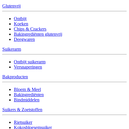
Glutenvrij
Ontbijt
Koeken
Chips & Crackers
Bakingrediënten glutenvrij
Deegwaren
Suikerarm
Ontbijt suikerarm
Versnaperingen
Bakproducten
Bloem & Meel
Bakingrediënten
Bindmiddelen
Suikers & Zoetstoffen
Rietsuiker
Kokosbloesemsuiker