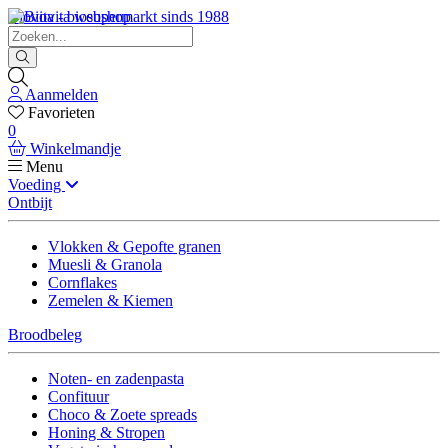
Biovita - biosupermarkt sinds 1988
Aanmelden
Favorieten
0
Winkelmandje
Menu
Voeding
Ontbijt
Vlokken & Gepofte granen
Muesli & Granola
Cornflakes
Zemelen & Kiemen
Broodbeleg
Noten- en zadenpasta
Confituur
Choco & Zoete spreads
Honing & Stropen