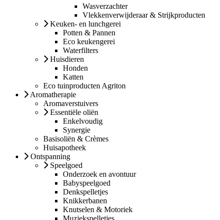
Wasverzachter
Vlekkenverwijderaar & Strijkproducten
Keuken- en lunchgerei
Potten & Pannen
Eco keukengerei
Waterfilters
Huisdieren
Honden
Katten
Eco tuinproducten Agriton
Aromatherapie
Aromaverstuivers
Essentiële oliën
Enkelvoudig
Synergie
Basisoliën & Crèmes
Huisapotheek
Ontspanning
Speelgoed
Onderzoek en avontuur
Babyspeelgoed
Denkspelletjes
Knikkerbanen
Knutselen & Motoriek
Muziekspelletjes