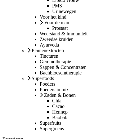
Libido vrouw
PMS
Urinewegen
Voor het kind
Voor de man
Prostaat
Weerstand & Immuniteit
Zweedse kruiden
Ayurveda
Plantenextracten
Tincturen
Gemmotherapie
Sappen & Concentraten
Bachbloesemtherapie
Superfoods
Poeders
Poeders in mix
Zaden & Bonen
Chia
Cacao
Hennep
Baobab
Superfruits
Supergreens