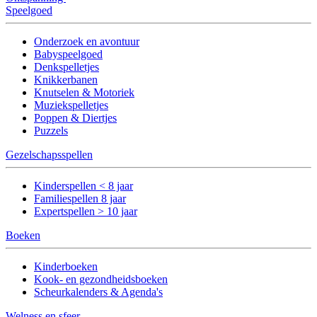
Speelgoed
Onderzoek en avontuur
Babyspeelgoed
Denkspelletjes
Knikkerbanen
Knutselen & Motoriek
Muziekspelletjes
Poppen & Diertjes
Puzzels
Gezelschapsspellen
Kinderspellen < 8 jaar
Familiespellen 8 jaar
Expertspellen > 10 jaar
Boeken
Kinderboeken
Kook- en gezondheidsboeken
Scheurkalenders & Agenda's
Welness en sfeer