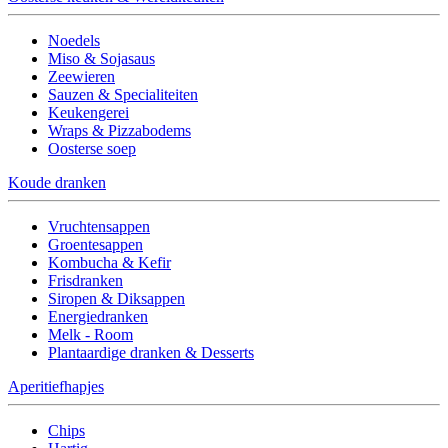
Noedels
Miso & Sojasaus
Zeewieren
Sauzen & Specialiteiten
Keukengerei
Wraps & Pizzabodems
Oosterse soep
Koude dranken
Vruchtensappen
Groentesappen
Kombucha & Kefir
Frisdranken
Siropen & Diksappen
Energiedranken
Melk - Room
Plantaardige dranken & Desserts
Aperitiefhapjes
Chips