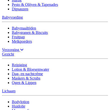
Hartig
Pesto & Olijven & Tapenades
Dipsauzen
Babyvoeding
Babymaaltijden
Babygranen & Biscuits
Fruitpap
Melkpoeders
Verzorging
Gezicht
Reiniging
Lotion & Bloesemwater
Dag- en nachtcrème
Maskers & Scrubs
Ogen & Lippen
Lichaam
Bodylotion
Huidolie