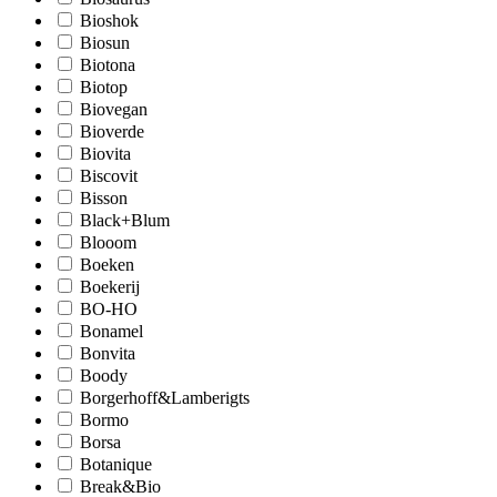
Bioshok
Biosun
Biotona
Biotop
Biovegan
Bioverde
Biovita
Biscovit
Bisson
Black+Blum
Blooom
Boeken
Boekerij
BO-HO
Bonamel
Bonvita
Boody
Borgerhoff&Lamberigts
Bormo
Borsa
Botanique
Break&Bio