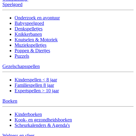
Speelgoed
Onderzoek en avontuur
Babyspeelgoed
Denkspelletjes
Knikkerbanen
Knutselen & Motoriek
Muziekspelletjes
Poppen & Diertjes
Puzzels
Gezelschapsspellen
Kinderspellen < 8 jaar
Familiespellen 8 jaar
Expertspellen > 10 jaar
Boeken
Kinderboeken
Kook- en gezondheidsboeken
Scheurkalenders & Agenda's
Welness en sfeer