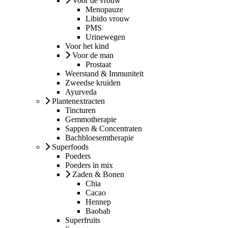
Voor de vrouw
Menopauze
Libido vrouw
PMS
Urinewegen
Voor het kind
Voor de man
Prostaat
Weerstand & Immuniteit
Zweedse kruiden
Ayurveda
Plantenextracten
Tincturen
Gemmotherapie
Sappen & Concentraten
Bachbloesemtherapie
Superfoods
Poeders
Poeders in mix
Zaden & Bonen
Chia
Cacao
Hennep
Baobab
Superfruits