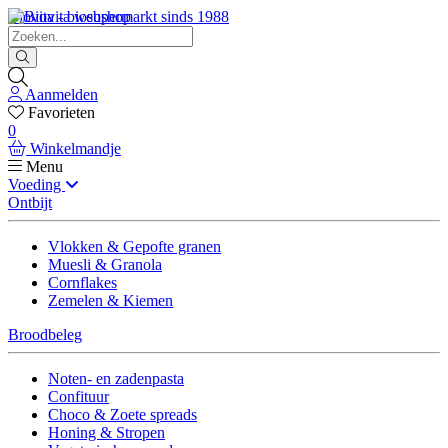
Biovita - biosupermarkt sinds 1988
Aanmelden
Favorieten
0
Winkelmandje
Menu
Voeding
Ontbijt
Vlokken & Gepofte granen
Muesli & Granola
Cornflakes
Zemelen & Kiemen
Broodbeleg
Noten- en zadenpasta
Confituur
Choco & Zoete spreads
Honing & Stropen