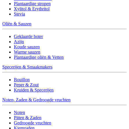
Plantaardige stropen
Xylitol & Erythritol
Stevia
Oliën & Sauzen
Geklaarde boter
Azijn
Koude sauzen
Warme sauzen
Plantaardige oliën & Vetten
Specerijen & Smaakmakers
Bouillon
Peper & Zout
Kruiden & Specerijen
Noten, Zaden & Gedroogde vruchten
Noten
Pitten & Zaden
Gedroogde vruchten
Kiemzaden