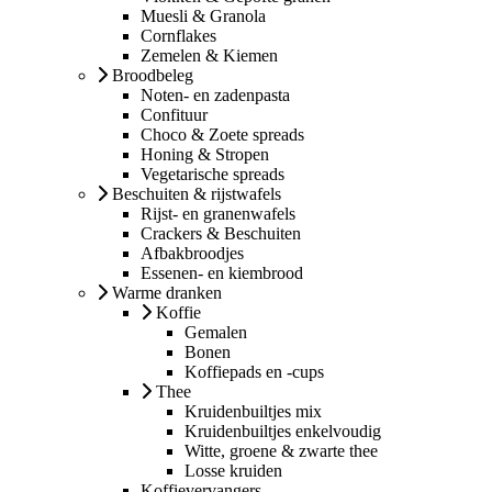
Muesli & Granola
Cornflakes
Zemelen & Kiemen
Broodbeleg
Noten- en zadenpasta
Confituur
Choco & Zoete spreads
Honing & Stropen
Vegetarische spreads
Beschuiten & rijstwafels
Rijst- en granenwafels
Crackers & Beschuiten
Afbakbroodjes
Essenen- en kiembrood
Warme dranken
Koffie
Gemalen
Bonen
Koffiepads en -cups
Thee
Kruidenbuiltjes mix
Kruidenbuiltjes enkelvoudig
Witte, groene & zwarte thee
Losse kruiden
Koffievervangers