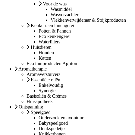
Voor de was
Wasmiddel
Wasverzachter
Vlekkenverwijderaar & Strijkproducten
Keuken- en lunchgerei
Potten & Pannen
Eco keukengerei
Waterfilters
Huisdieren
Honden
Katten
Eco tuinproducten Agriton
Aromatherapie
Aromaverstuivers
Essentiële oliën
Enkelvoudig
Synergie
Basisoliën & Crèmes
Huisapotheek
Ontspanning
Speelgoed
Onderzoek en avontuur
Babyspeelgoed
Denkspelletjes
Knikkerbanen