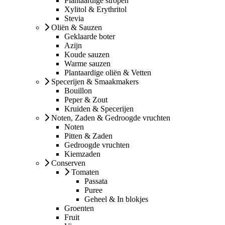
Plantaardige stropen
Xylitol & Erythritol
Stevia
Oliën & Sauzen
Geklaarde boter
Azijn
Koude sauzen
Warme sauzen
Plantaardige oliën & Vetten
Specerijen & Smaakmakers
Bouillon
Peper & Zout
Kruiden & Specerijen
Noten, Zaden & Gedroogde vruchten
Noten
Pitten & Zaden
Gedroogde vruchten
Kiemzaden
Conserven
Tomaten
Passata
Puree
Geheel & In blokjes
Groenten
Fruit