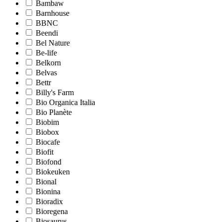
Bambaw
Barnhouse
BBNC
Beendi
Bel Nature
Be-life
Belkorn
Belvas
Bettr
Billy's Farm
Bio Organica Italia
Bio Planète
Biobim
Biobox
Biocafe
Biofit
Biofond
Biokeuken
Bional
Bionina
Bioradix
Bioregena
Biosaurus