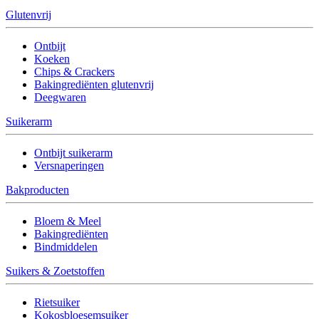
Glutenvrij
Ontbijt
Koeken
Chips & Crackers
Bakingrediënten glutenvrij
Deegwaren
Suikerarm
Ontbijt suikerarm
Versnaperingen
Bakproducten
Bloem & Meel
Bakingrediënten
Bindmiddelen
Suikers & Zoetstoffen
Rietsuiker
Kokosbloesemsuiker