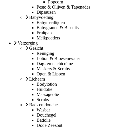
Popcorn
Pesto & Olijven & Tapenades
Dipsauzen
Babyvoeding
Babymaaltijden
Babygranen & Biscuits
Fruitpap
Melkpoeders
Verzorging
Gezicht
Reiniging
Lotion & Bloesemwater
Dag- en nachtcrème
Maskers & Scrubs
Ogen & Lippen
Lichaam
Bodylotion
Huidolie
Massageolie
Scrubs
Bad- en douche
Wasbar
Douchegel
Badolie
Dode Zeezout