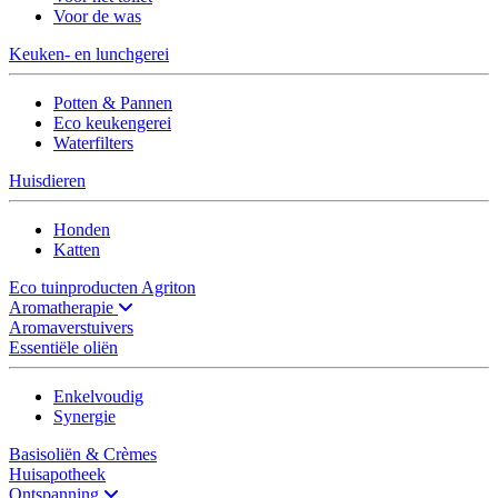
Voor de was
Keuken- en lunchgerei
Potten & Pannen
Eco keukengerei
Waterfilters
Huisdieren
Honden
Katten
Eco tuinproducten Agriton
Aromatherapie
Aromaverstuivers
Essentiële oliën
Enkelvoudig
Synergie
Basisoliën & Crèmes
Huisapotheek
Ontspanning