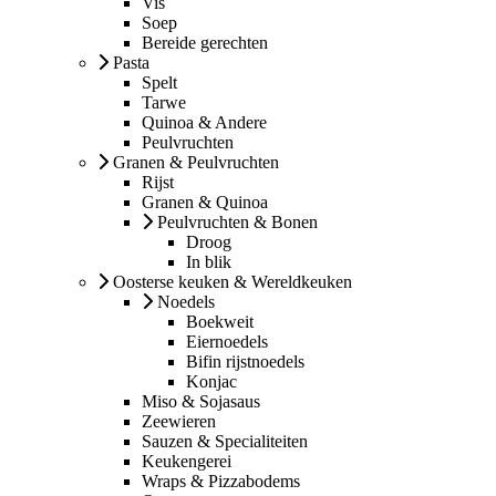
Vis
Soep
Bereide gerechten
Pasta
Spelt
Tarwe
Quinoa & Andere
Peulvruchten
Granen & Peulvruchten
Rijst
Granen & Quinoa
Peulvruchten & Bonen
Droog
In blik
Oosterse keuken & Wereldkeuken
Noedels
Boekweit
Eiernoedels
Bifin rijstnoedels
Konjac
Miso & Sojasaus
Zeewieren
Sauzen & Specialiteiten
Keukengerei
Wraps & Pizzabodems