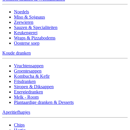
Noedels
Miso & Sojasaus
Zeewieren
Sauzen & Specialiteiten
Keukengerei
Wraps & Pizzabodems
Oosterse soep
Koude dranken
Vruchtensappen
Groentesappen
Kombucha & Kefir
Frisdranken
Siropen & Diksappen
Energiedranken
Melk - Room
Plantaardige dranken & Desserts
Aperitiefhapjes
Chips