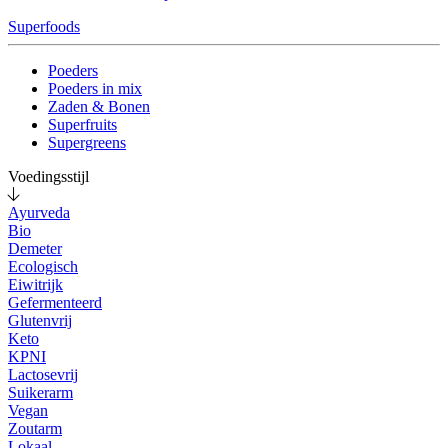
Superfoods
Poeders
Poeders in mix
Zaden & Bonen
Superfruits
Supergreens
Voedingsstijl
Ayurveda
Bio
Demeter
Ecologisch
Eiwitrijk
Gefermenteerd
Glutenvrij
Keto
KPNI
Lactosevrij
Suikerarm
Vegan
Zoutarm
Lokaal