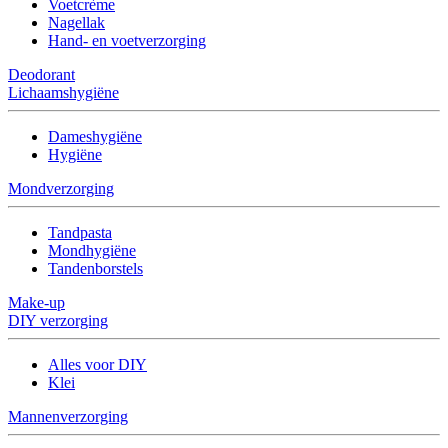
Voetcrème
Nagellak
Hand- en voetverzorging
Deodorant
Lichaamshygiëne
Dameshygiëne
Hygiëne
Mondverzorging
Tandpasta
Mondhygiëne
Tandenborstels
Make-up
DIY verzorging
Alles voor DIY
Klei
Mannenverzorging