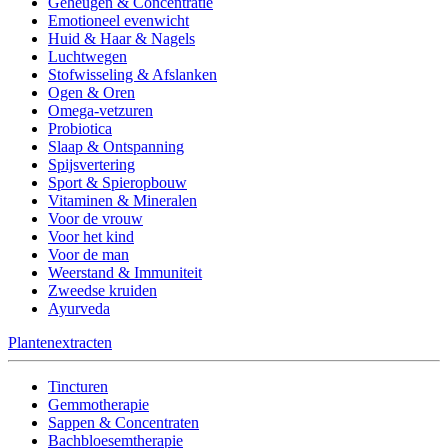
Geheugen & Concentratie
Emotioneel evenwicht
Huid & Haar & Nagels
Luchtwegen
Stofwisseling & Afslanken
Ogen & Oren
Omega-vetzuren
Probiotica
Slaap & Ontspanning
Spijsvertering
Sport & Spieropbouw
Vitaminen & Mineralen
Voor de vrouw
Voor het kind
Voor de man
Weerstand & Immuniteit
Zweedse kruiden
Ayurveda
Plantenextracten
Tincturen
Gemmotherapie
Sappen & Concentraten
Bachbloesemtherapie