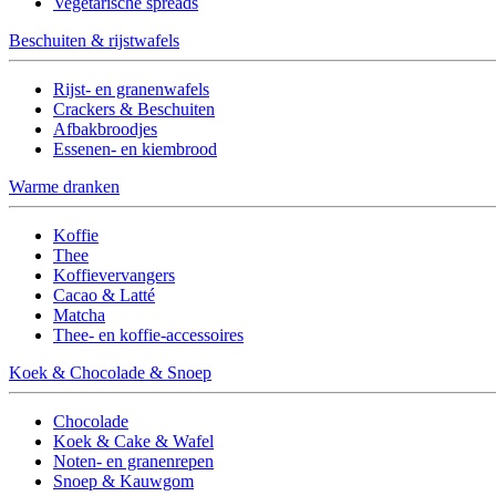
Vegetarische spreads
Beschuiten & rijstwafels
Rijst- en granenwafels
Crackers & Beschuiten
Afbakbroodjes
Essenen- en kiembrood
Warme dranken
Koffie
Thee
Koffievervangers
Cacao & Latté
Matcha
Thee- en koffie-accessoires
Koek & Chocolade & Snoep
Chocolade
Koek & Cake & Wafel
Noten- en granenrepen
Snoep & Kauwgom