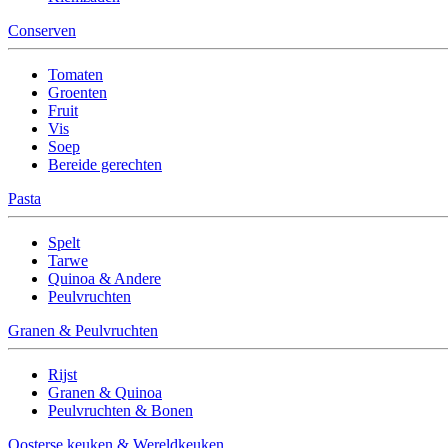
Conserven
Tomaten
Groenten
Fruit
Vis
Soep
Bereide gerechten
Pasta
Spelt
Tarwe
Quinoa & Andere
Peulvruchten
Granen & Peulvruchten
Rijst
Granen & Quinoa
Peulvruchten & Bonen
Oosterse keuken & Wereldkeuken