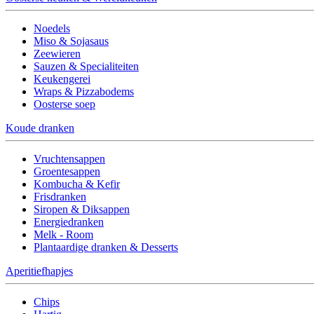
Noedels
Miso & Sojasaus
Zeewieren
Sauzen & Specialiteiten
Keukengerei
Wraps & Pizzabodems
Oosterse soep
Koude dranken
Vruchtensappen
Groentesappen
Kombucha & Kefir
Frisdranken
Siropen & Diksappen
Energiedranken
Melk - Room
Plantaardige dranken & Desserts
Aperitiefhapjes
Chips