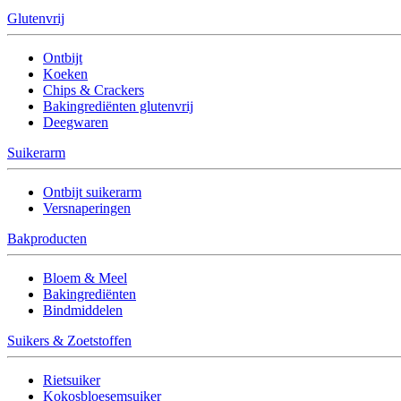
Glutenvrij
Ontbijt
Koeken
Chips & Crackers
Bakingrediënten glutenvrij
Deegwaren
Suikerarm
Ontbijt suikerarm
Versnaperingen
Bakproducten
Bloem & Meel
Bakingrediënten
Bindmiddelen
Suikers & Zoetstoffen
Rietsuiker
Kokosbloesemsuiker