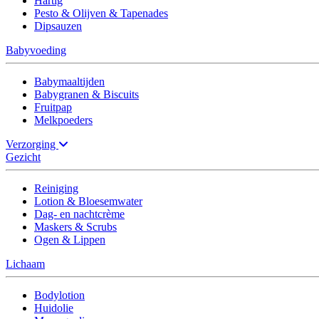
Hartig
Pesto & Olijven & Tapenades
Dipsauzen
Babyvoeding
Babymaaltijden
Babygranen & Biscuits
Fruitpap
Melkpoeders
Verzorging
Gezicht
Reiniging
Lotion & Bloesemwater
Dag- en nachtcrème
Maskers & Scrubs
Ogen & Lippen
Lichaam
Bodylotion
Huidolie