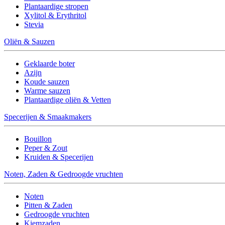
Plantaardige stropen
Xylitol & Erythritol
Stevia
Oliën & Sauzen
Geklaarde boter
Azijn
Koude sauzen
Warme sauzen
Plantaardige oliën & Vetten
Specerijen & Smaakmakers
Bouillon
Peper & Zout
Kruiden & Specerijen
Noten, Zaden & Gedroogde vruchten
Noten
Pitten & Zaden
Gedroogde vruchten
Kiemzaden