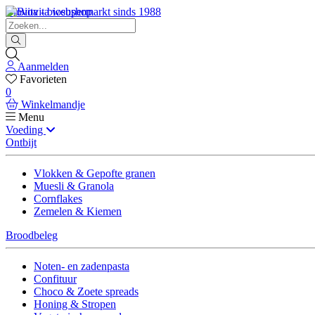
Biovita - biosupermarkt sinds 1988
Aanmelden
Favorieten
0
Winkelmandje
Menu
Voeding
Ontbijt
Vlokken & Gepofte granen
Muesli & Granola
Cornflakes
Zemelen & Kiemen
Broodbeleg
Noten- en zadenpasta
Confituur
Choco & Zoete spreads
Honing & Stropen