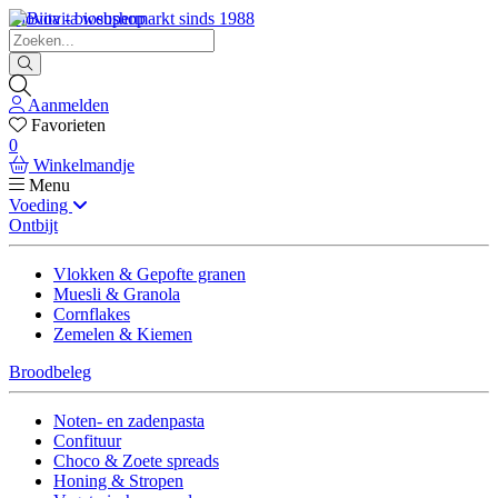
Biovita - biosupermarkt sinds 1988
Aanmelden
Favorieten
0
Winkelmandje
Menu
Voeding
Ontbijt
Vlokken & Gepofte granen
Muesli & Granola
Cornflakes
Zemelen & Kiemen
Broodbeleg
Noten- en zadenpasta
Confituur
Choco & Zoete spreads
Honing & Stropen