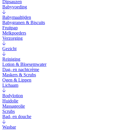
Dipsauzen
Babyvoeding
Babymaaltijden
Babygranen & Biscuits
Fruitpap
Melkpoeders
Verzorging
Gezicht
Reiniging
Lotion & Bloesemwater
Dag- en nachtcrème
Maskers & Scrubs
Ogen & Lippen
Lichaam
Bodylotion
Huidolie
Massageolie
Scrubs
Bad- en douche
Wasbar