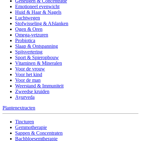
Geheugen & Concentratie
Emotioneel evenwicht
Huid & Haar & Nagels
Luchtwegen
Stofwisseling & Afslanken
Ogen & Oren
Omega-vetzuren
Probiotica
Slaap & Ontspanning
Spijsvertering
Sport & Spieropbouw
Vitaminen & Mineralen
Voor de vrouw
Voor het kind
Voor de man
Weerstand & Immuniteit
Zweedse kruiden
Ayurveda
Plantenextracten
Tincturen
Gemmotherapie
Sappen & Concentraten
Bachbloesemtherapie