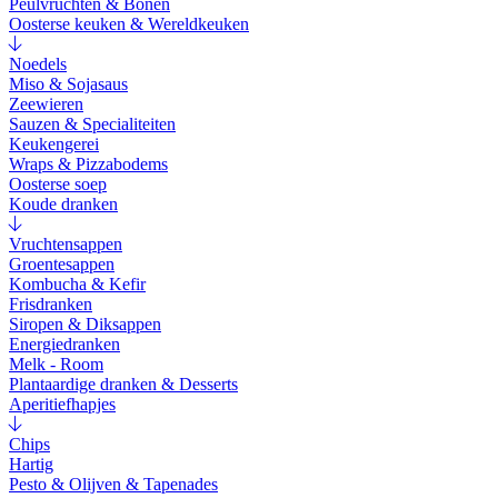
Peulvruchten & Bonen
Oosterse keuken & Wereldkeuken
Noedels
Miso & Sojasaus
Zeewieren
Sauzen & Specialiteiten
Keukengerei
Wraps & Pizzabodems
Oosterse soep
Koude dranken
Vruchtensappen
Groentesappen
Kombucha & Kefir
Frisdranken
Siropen & Diksappen
Energiedranken
Melk - Room
Plantaardige dranken & Desserts
Aperitiefhapjes
Chips
Hartig
Pesto & Olijven & Tapenades