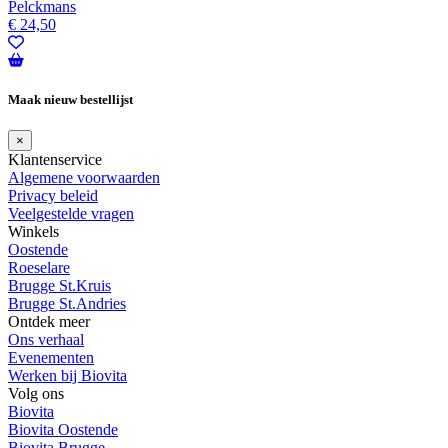
Pelckmans
€
24,50
Maak nieuw bestellijst
×
Klantenservice
Algemene voorwaarden
Privacy beleid
Veelgestelde vragen
Winkels
Oostende
Roeselare
Brugge St.Kruis
Brugge St.Andries
Ontdek meer
Ons verhaal
Evenementen
Werken bij Biovita
Volg ons
Biovita
Biovita Oostende
Biovita Brugge