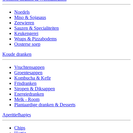
Noedels
Miso & Sojasaus
Zeewieren
Sauzen & Specialiteiten
Keukengerei
Wraps & Pizzabodems
Oosterse soep
Koude dranken
Vruchtensappen
Groentesappen
Kombucha & Kefir
Frisdranken
Siropen & Diksappen
Energiedranken
Melk - Room
Plantaardige dranken & Desserts
Aperitiefhapjes
Chips