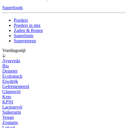
Superfoods
Poeders
Poeders in mix
Zaden & Bonen
Superfruits
Supergreens
Voedingsstijl
Ayurveda
Bio
Demeter
Ecologisch
Eiwitrijk
Gefermenteerd
Glutenvrij
Keto
KPNI
Lactosevrij
Suikerarm
Vegan
Zoutarm
Lokaal