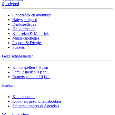
Speelgoed
Onderzoek en avontuur
Babyspeelgoed
Denkspelletjes
Knikkerbanen
Knutselen & Motoriek
Muziekspelletjes
Poppen & Diertjes
Puzzels
Gezelschapsspellen
Kinderspellen < 8 jaar
Familiespellen 8 jaar
Expertspellen > 10 jaar
Boeken
Kinderboeken
Kook- en gezondheidsboeken
Scheurkalenders & Agenda's
Welness en sfeer