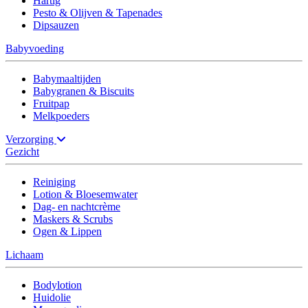
Hartig
Pesto & Olijven & Tapenades
Dipsauzen
Babyvoeding
Babymaaltijden
Babygranen & Biscuits
Fruitpap
Melkpoeders
Verzorging
Gezicht
Reiniging
Lotion & Bloesemwater
Dag- en nachtcrème
Maskers & Scrubs
Ogen & Lippen
Lichaam
Bodylotion
Huidolie