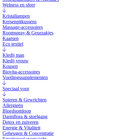
Welness en sfeer
Kristallampen
Kersenpitkussens
Massage-accessoires
Roomspray & Geurzakjes
Kaarsen
Eco textiel
Kledij man
Kledij vrouw
Kousen
Biovita-accessoires
Voedingssupplementen
Speciaal voor
Spieren & Gewrichten
Allergieën
Bloedsomloop
Darmflora & stoelgang
Detox en zuiveren
Energie & Vitaliteit
Geheugen & Concentratie
Emotioneel evenwicht