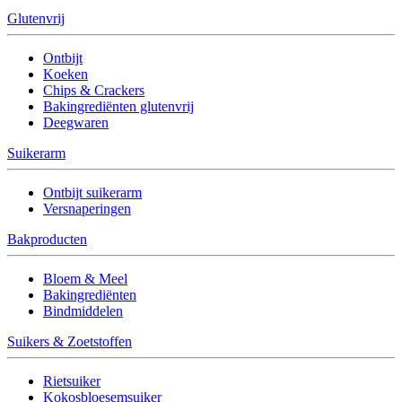
Glutenvrij
Ontbijt
Koeken
Chips & Crackers
Bakingrediënten glutenvrij
Deegwaren
Suikerarm
Ontbijt suikerarm
Versnaperingen
Bakproducten
Bloem & Meel
Bakingrediënten
Bindmiddelen
Suikers & Zoetstoffen
Rietsuiker
Kokosbloesemsuiker