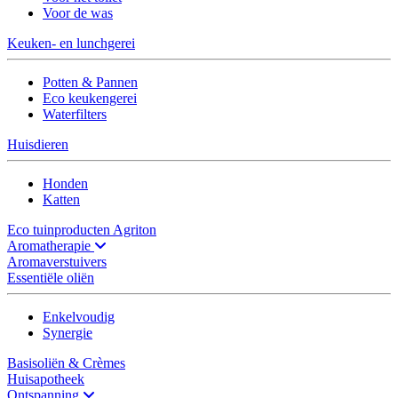
Voor de was
Keuken- en lunchgerei
Potten & Pannen
Eco keukengerei
Waterfilters
Huisdieren
Honden
Katten
Eco tuinproducten Agriton
Aromatherapie
Aromaverstuivers
Essentiële oliën
Enkelvoudig
Synergie
Basisoliën & Crèmes
Huisapotheek
Ontspanning