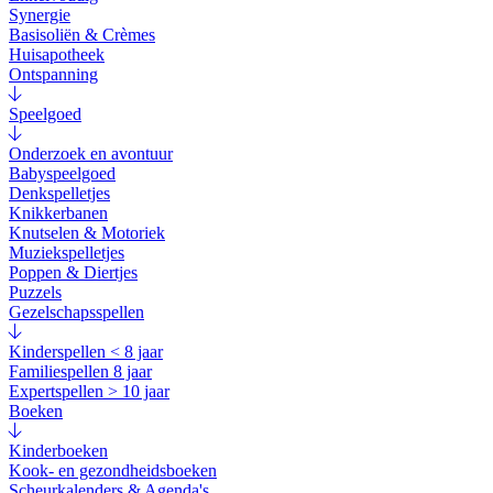
Synergie
Basisoliën & Crèmes
Huisapotheek
Ontspanning
Speelgoed
Onderzoek en avontuur
Babyspeelgoed
Denkspelletjes
Knikkerbanen
Knutselen & Motoriek
Muziekspelletjes
Poppen & Diertjes
Puzzels
Gezelschapsspellen
Kinderspellen < 8 jaar
Familiespellen 8 jaar
Expertspellen > 10 jaar
Boeken
Kinderboeken
Kook- en gezondheidsboeken
Scheurkalenders & Agenda's