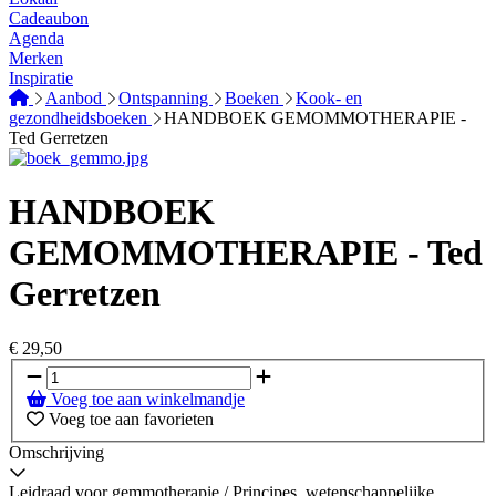
Cadeaubon
Agenda
Merken
Inspiratie
Aanbod
Ontspanning
Boeken
Kook- en
gezondheidsboeken
HANDBOEK GEMOMMOTHERAPIE -
Ted Gerretzen
HANDBOEK
GEMOMMOTHERAPIE - Ted
Gerretzen
€
29,50
Voeg toe aan winkelmandje
Voeg toe aan favorieten
Omschrijving
Leidraad voor gemmotherapie / Principes, wetenschappelijke