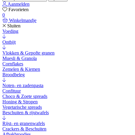
Aanmelden
Favorieten
0
Winkelmandje
Sluiten
Voeding
Ontbijt
Vlokken & Gepofte granen
Muesli & Granola
Cornflakes
Zemelen & Kiemen
Broodbeleg
Noten- en zadenpasta
Confituur
Choco & Zoete spreads
Honing & Stropen
Vegetarische spreads
Beschuiten & rijstwafels
Rijst- en granenwafels
Crackers & Beschuiten
Afbakbroodjes