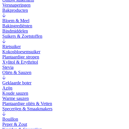
Versnaperingen
Bakproducten
Bloem & Meel
Bakingrediënten
Bindmiddelen
Suikers & Zoetstoffen
Rietsuiker
Kokosbloesemsuiker
Plantaardige stropen
Xylitol & Erythritol
Stevia
Oliën & Sauzen
Geklaarde boter
Azijn
Koude sauzen
Warme sauzen
Plantaardige oliën & Vetten
Specerijen & Smaakmakers
Bouillon
Peper & Zout