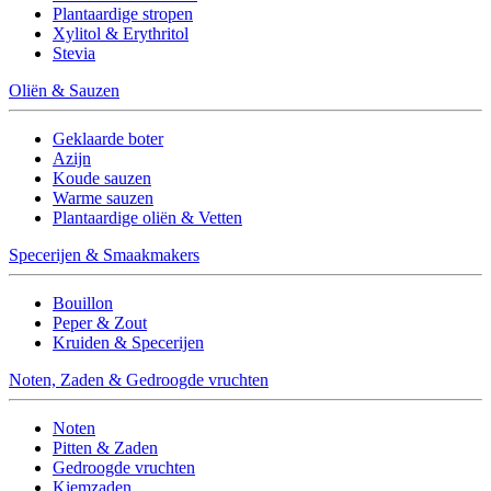
Plantaardige stropen
Xylitol & Erythritol
Stevia
Oliën & Sauzen
Geklaarde boter
Azijn
Koude sauzen
Warme sauzen
Plantaardige oliën & Vetten
Specerijen & Smaakmakers
Bouillon
Peper & Zout
Kruiden & Specerijen
Noten, Zaden & Gedroogde vruchten
Noten
Pitten & Zaden
Gedroogde vruchten
Kiemzaden