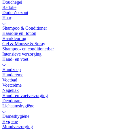
Douchegel
Badolie
Dode Zeezout
Haar
Shampoo & Conditioner
Haarolie en -lotion
Haarkleuring
Gel & Mousse & Spray
Shampoo- en conditionerbar
Intensieve verzorging
Hand- en voet
Handzeep
Handcrème
Voetbad
Voetcrème
Nagellak
Hand- en voetverzorging
Deodorant
Lichaamshygiëne
Dameshygiëne
Hygiëne
Mondverzorging