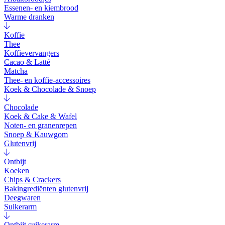
Essenen- en kiembrood
Warme dranken
Koffie
Thee
Koffievervangers
Cacao & Latté
Matcha
Thee- en koffie-accessoires
Koek & Chocolade & Snoep
Chocolade
Koek & Cake & Wafel
Noten- en granenrepen
Snoep & Kauwgom
Glutenvrij
Ontbijt
Koeken
Chips & Crackers
Bakingrediënten glutenvrij
Deegwaren
Suikerarm
Ontbijt suikerarm