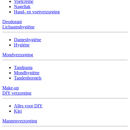
Voetcrème
Nagellak
Hand- en voetverzorging
Deodorant
Lichaamshygiëne
Dameshygiëne
Hygiëne
Mondverzorging
Tandpasta
Mondhygiëne
Tandenborstels
Make-up
DIY verzorging
Alles voor DIY
Klei
Mannenverzorging