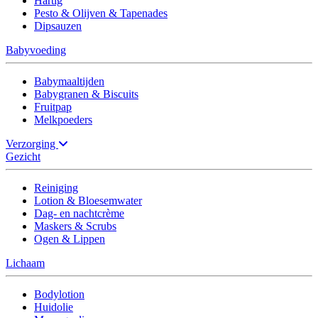
Hartig
Pesto & Olijven & Tapenades
Dipsauzen
Babyvoeding
Babymaaltijden
Babygranen & Biscuits
Fruitpap
Melkpoeders
Verzorging
Gezicht
Reiniging
Lotion & Bloesemwater
Dag- en nachtcrème
Maskers & Scrubs
Ogen & Lippen
Lichaam
Bodylotion
Huidolie