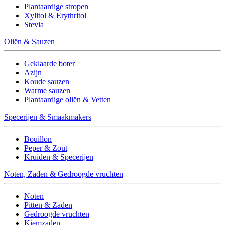
Plantaardige stropen
Xylitol & Erythritol
Stevia
Oliën & Sauzen
Geklaarde boter
Azijn
Koude sauzen
Warme sauzen
Plantaardige oliën & Vetten
Specerijen & Smaakmakers
Bouillon
Peper & Zout
Kruiden & Specerijen
Noten, Zaden & Gedroogde vruchten
Noten
Pitten & Zaden
Gedroogde vruchten
Kiemzaden