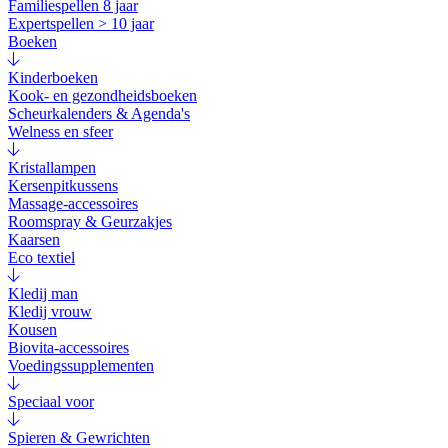
Familiespellen 8 jaar
Expertspellen > 10 jaar
Boeken
Kinderboeken
Kook- en gezondheidsboeken
Scheurkalenders & Agenda's
Welness en sfeer
Kristallampen
Kersenpitkussens
Massage-accessoires
Roomspray & Geurzakjes
Kaarsen
Eco textiel
Kledij man
Kledij vrouw
Kousen
Biovita-accessoires
Voedingssupplementen
Speciaal voor
Spieren & Gewrichten