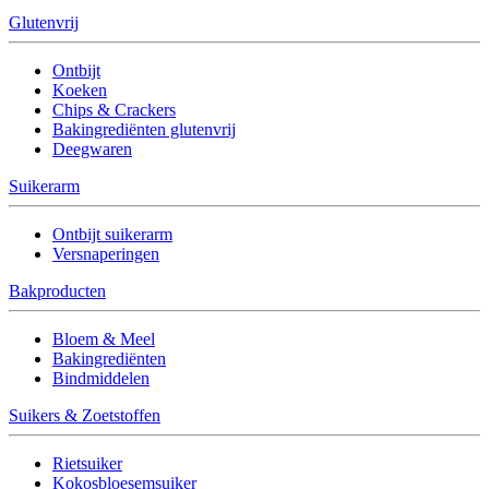
Glutenvrij
Ontbijt
Koeken
Chips & Crackers
Bakingrediënten glutenvrij
Deegwaren
Suikerarm
Ontbijt suikerarm
Versnaperingen
Bakproducten
Bloem & Meel
Bakingrediënten
Bindmiddelen
Suikers & Zoetstoffen
Rietsuiker
Kokosbloesemsuiker