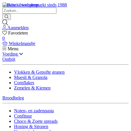
Biovita - biosupermarkt sinds 1988
Aanmelden
Favorieten
0
Winkelmandje
Menu
Voeding
Ontbijt
Vlokken & Gepofte granen
Muesli & Granola
Cornflakes
Zemelen & Kiemen
Broodbeleg
Noten- en zadenpasta
Confituur
Choco & Zoete spreads
Honing & Stropen