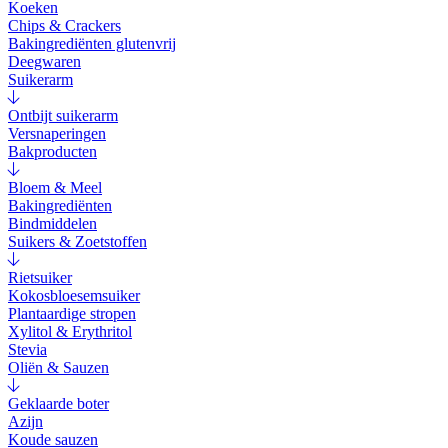
Koeken
Chips & Crackers
Bakingrediënten glutenvrij
Deegwaren
Suikerarm
Ontbijt suikerarm
Versnaperingen
Bakproducten
Bloem & Meel
Bakingrediënten
Bindmiddelen
Suikers & Zoetstoffen
Rietsuiker
Kokosbloesemsuiker
Plantaardige stropen
Xylitol & Erythritol
Stevia
Oliën & Sauzen
Geklaarde boter
Azijn
Koude sauzen