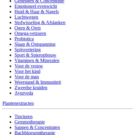
Geheugen & Concentratie
Emotioneel evenwicht
Huid & Haar & Nagels
Luchtwegen
Stofwisseling & Afslanken
Ogen & Oren
Omega-vetzuren
Probiotica
Slaap & Ontspanning
Spijsvertering
Sport & Spieropbouw
Vitaminen & Mineralen
Voor de vrouw
Voor het kind
Voor de man
Weerstand & Immuniteit
Zweedse kruiden
Ayurveda
Plantenextracten
Tincturen
Gemmotherapie
Sappen & Concentraten
Bachbloesemtherapie