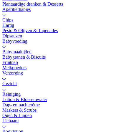
Plantaardige dranken & Desserts
Aperitiefhapjes
Chips
Hartig
Pesto & Olijven & Tapenades
Dipsauzen
Babyvoeding
Babymaaltijden
Babygranen & Biscuits
Fruitpap
Melkpoeders
Verzorging
Gezicht
Reiniging
Lotion & Bloesemwater
Dag- en nachtcrème
Maskers & Scrubs
Ogen & Lippen
Lichaam
Bodylotion