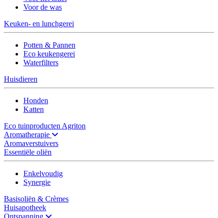
Voor de was
Keuken- en lunchgerei
Potten & Pannen
Eco keukengerei
Waterfilters
Huisdieren
Honden
Katten
Eco tuinproducten Agriton
Aromatherapie
Aromaverstuivers
Essentiële oliën
Enkelvoudig
Synergie
Basisoliën & Crèmes
Huisapotheek
Ontspanning