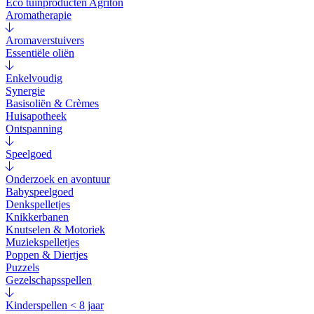
Eco tuinproducten Agriton
Aromatherapie
Aromaverstuivers
Essentiële oliën
Enkelvoudig
Synergie
Basisoliën & Crèmes
Huisapotheek
Ontspanning
Speelgoed
Onderzoek en avontuur
Babyspeelgoed
Denkspelletjes
Knikkerbanen
Knutselen & Motoriek
Muziekspelletjes
Poppen & Diertjes
Puzzels
Gezelschapsspellen
Kinderspellen < 8 jaar