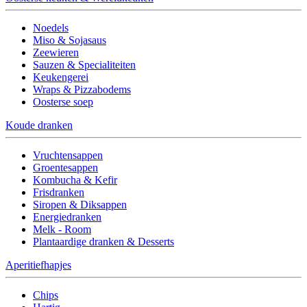
Noedels
Miso & Sojasaus
Zeewieren
Sauzen & Specialiteiten
Keukengerei
Wraps & Pizzabodems
Oosterse soep
Koude dranken
Vruchtensappen
Groentesappen
Kombucha & Kefir
Frisdranken
Siropen & Diksappen
Energiedranken
Melk - Room
Plantaardige dranken & Desserts
Aperitiefhapjes
Chips