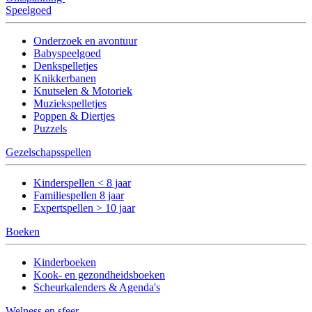
Speelgoed
Onderzoek en avontuur
Babyspeelgoed
Denkspelletjes
Knikkerbanen
Knutselen & Motoriek
Muziekspelletjes
Poppen & Diertjes
Puzzels
Gezelschapsspellen
Kinderspellen < 8 jaar
Familiespellen 8 jaar
Expertspellen > 10 jaar
Boeken
Kinderboeken
Kook- en gezondheidsboeken
Scheurkalenders & Agenda's
Welness en sfeer