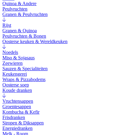
Quinoa & Andere
Peulvruchten
Granen & Peulvruchten
Rijst
Granen & Quinoa
Peulvruchten & Bonen
Oosterse keuken & Wereldkeuken
Noedels
Miso & Sojasaus
Zeewieren
Sauzen & Specialiteiten
Keukengerei
Wraps & Pizzabodems
Oosterse soep
Koude dranken
Vruchtensappen
Groentesappen
Kombucha & Kefir
Frisdranken
Siropen & Diksappen
Energiedranken
Melk - Room