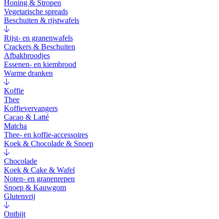
Honing & Stropen
Vegetarische spreads
Beschuiten & rijstwafels
Rijst- en granenwafels
Crackers & Beschuiten
Afbakbroodjes
Essenen- en kiembrood
Warme dranken
Koffie
Thee
Koffievervangers
Cacao & Latté
Matcha
Thee- en koffie-accessoires
Koek & Chocolade & Snoep
Chocolade
Koek & Cake & Wafel
Noten- en granenrepen
Snoep & Kauwgom
Glutenvrij
Ontbijt