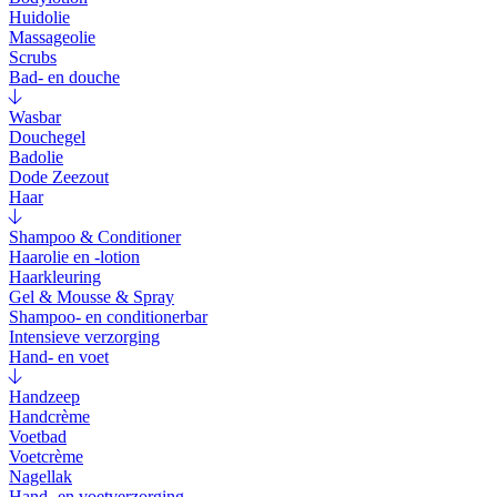
Huidolie
Massageolie
Scrubs
Bad- en douche
Wasbar
Douchegel
Badolie
Dode Zeezout
Haar
Shampoo & Conditioner
Haarolie en -lotion
Haarkleuring
Gel & Mousse & Spray
Shampoo- en conditionerbar
Intensieve verzorging
Hand- en voet
Handzeep
Handcrème
Voetbad
Voetcrème
Nagellak
Hand- en voetverzorging