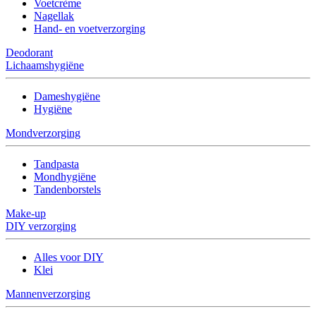
Voetcrème
Nagellak
Hand- en voetverzorging
Deodorant
Lichaamshygiëne
Dameshygiëne
Hygiëne
Mondverzorging
Tandpasta
Mondhygiëne
Tandenborstels
Make-up
DIY verzorging
Alles voor DIY
Klei
Mannenverzorging