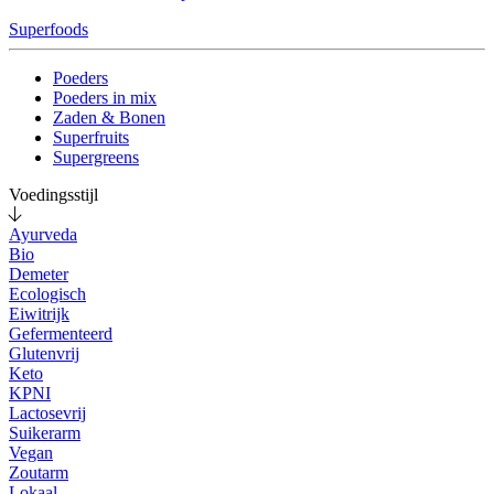
Superfoods
Poeders
Poeders in mix
Zaden & Bonen
Superfruits
Supergreens
Voedingsstijl
Ayurveda
Bio
Demeter
Ecologisch
Eiwitrijk
Gefermenteerd
Glutenvrij
Keto
KPNI
Lactosevrij
Suikerarm
Vegan
Zoutarm
Lokaal