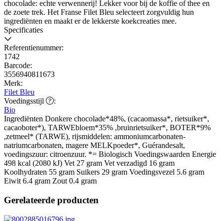
chocolade: echte verwennerij! Lekker voor bij de koffie of thee en
de zoete trek. Het Franse Filet Bleu selecteert zorgvuldig hun
ingrediënten en maakt er de lekkerste koekcreaties mee.
Specificaties
Referentienummer:
1742
Barcode:
3556940811673
Merk:
Filet Bleu
Voedingsstijl
Voedingsstijl
:
Bio
Ingrediënten Donkere chocolade*48%, (cacaomassa*, rietsuiker*,
cacaoboter*), TARWEbloem*35% ,bruinrietsuiker*, BOTER*9%
,zetmeel* (TARWE), rijsmiddelen: ammoniumcarbonaten-
natriumcarbonaten, magere MELKpoeder*, Guérandesalt,
voedingszuur: citroenzuur. *= Biologisch Voedingswaarden Energie
498 kcal (2080 kJ) Vet 27 gram Vet verzadigd 16 gram
Koolhydraten 55 gram Suikers 29 gram Voedingsvezel 5.6 gram
Eiwit 6.4 gram Zout 0.4 gram
Gerelateerde producten