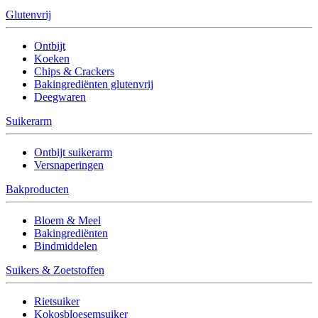
Glutenvrij
Ontbijt
Koeken
Chips & Crackers
Bakingrediënten glutenvrij
Deegwaren
Suikerarm
Ontbijt suikerarm
Versnaperingen
Bakproducten
Bloem & Meel
Bakingrediënten
Bindmiddelen
Suikers & Zoetstoffen
Rietsuiker
Kokosbloesemsuiker