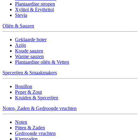
Plantaardige stropen
Xylitol & Erythritol
Stevia
Oliën & Sauzen
Geklaarde boter
Azijn
Koude sauzen
Warme sauzen
Plantaardige oliën & Vetten
Specerijen & Smaakmakers
Bouillon
Peper & Zout
Kruiden & Specerijen
Noten, Zaden & Gedroogde vruchten
Noten
Pitten & Zaden
Gedroogde vruchten
Kiemzaden