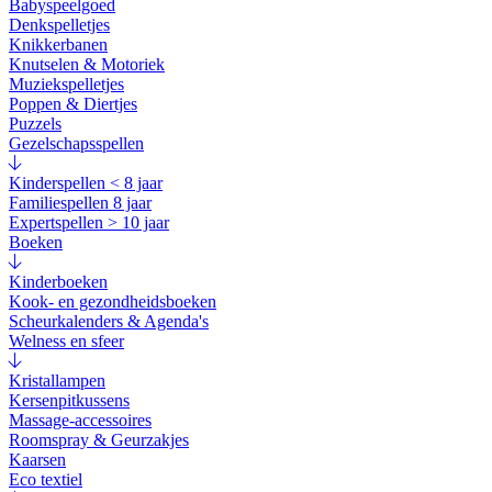
Babyspeelgoed
Denkspelletjes
Knikkerbanen
Knutselen & Motoriek
Muziekspelletjes
Poppen & Diertjes
Puzzels
Gezelschapsspellen
Kinderspellen < 8 jaar
Familiespellen 8 jaar
Expertspellen > 10 jaar
Boeken
Kinderboeken
Kook- en gezondheidsboeken
Scheurkalenders & Agenda's
Welness en sfeer
Kristallampen
Kersenpitkussens
Massage-accessoires
Roomspray & Geurzakjes
Kaarsen
Eco textiel