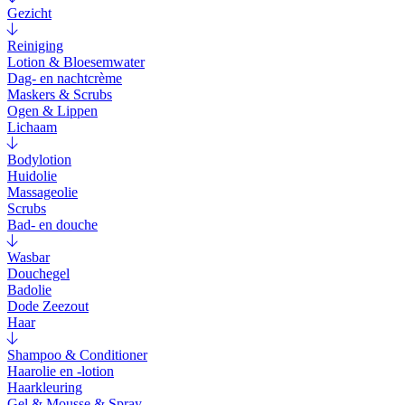
Gezicht
Reiniging
Lotion & Bloesemwater
Dag- en nachtcrème
Maskers & Scrubs
Ogen & Lippen
Lichaam
Bodylotion
Huidolie
Massageolie
Scrubs
Bad- en douche
Wasbar
Douchegel
Badolie
Dode Zeezout
Haar
Shampoo & Conditioner
Haarolie en -lotion
Haarkleuring
Gel & Mousse & Spray