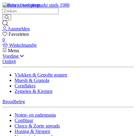
Biovita - biosupermarkt sinds 1988
Aanmelden
Favorieten
0
Winkelmandje
Menu
Voeding
Ontbijt
Vlokken & Gepofte granen
Muesli & Granola
Cornflakes
Zemelen & Kiemen
Broodbeleg
Noten- en zadenpasta
Confituur
Choco & Zoete spreads
Honing & Stropen