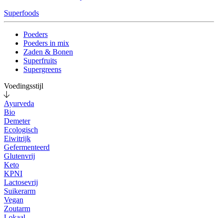
Superfoods
Poeders
Poeders in mix
Zaden & Bonen
Superfruits
Supergreens
Voedingsstijl
Ayurveda
Bio
Demeter
Ecologisch
Eiwitrijk
Gefermenteerd
Glutenvrij
Keto
KPNI
Lactosevrij
Suikerarm
Vegan
Zoutarm
Lokaal