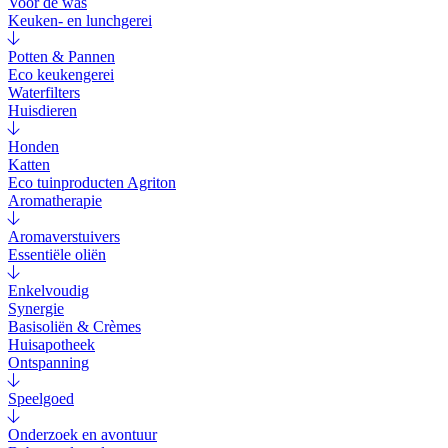
Voor de was
Keuken- en lunchgerei
Potten & Pannen
Eco keukengerei
Waterfilters
Huisdieren
Honden
Katten
Eco tuinproducten Agriton
Aromatherapie
Aromaverstuivers
Essentiële oliën
Enkelvoudig
Synergie
Basisoliën & Crèmes
Huisapotheek
Ontspanning
Speelgoed
Onderzoek en avontuur