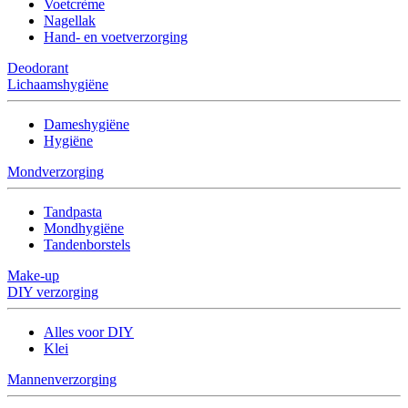
Voetcrème
Nagellak
Hand- en voetverzorging
Deodorant
Lichaamshygiëne
Dameshygiëne
Hygiëne
Mondverzorging
Tandpasta
Mondhygiëne
Tandenborstels
Make-up
DIY verzorging
Alles voor DIY
Klei
Mannenverzorging