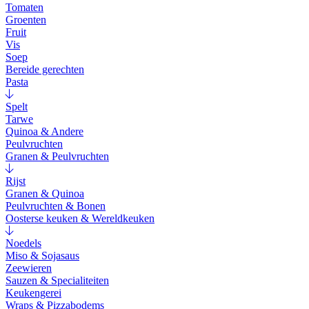
Tomaten
Groenten
Fruit
Vis
Soep
Bereide gerechten
Pasta
Spelt
Tarwe
Quinoa & Andere
Peulvruchten
Granen & Peulvruchten
Rijst
Granen & Quinoa
Peulvruchten & Bonen
Oosterse keuken & Wereldkeuken
Noedels
Miso & Sojasaus
Zeewieren
Sauzen & Specialiteiten
Keukengerei
Wraps & Pizzabodems