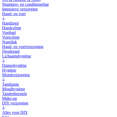
Shampoo- en conditionerbar
Intensieve verzorging
Hand- en voet
Handzeep
Handcrème
Voetbad
Voetcrème
Nagellak
Hand- en voetverzorging
Deodorant
Lichaamshygiëne
Dameshygiëne
Hygiëne
Mondverzorging
Tandpasta
Mondhygiëne
Tandenborstels
Make-up
DIY verzorging
Alles voor DIY