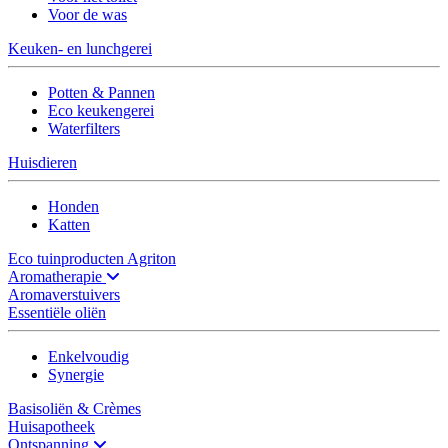
Voor de was
Keuken- en lunchgerei
Potten & Pannen
Eco keukengerei
Waterfilters
Huisdieren
Honden
Katten
Eco tuinproducten Agriton
Aromatherapie
Aromaverstuivers
Essentiële oliën
Enkelvoudig
Synergie
Basisoliën & Crèmes
Huisapotheek
Ontspanning