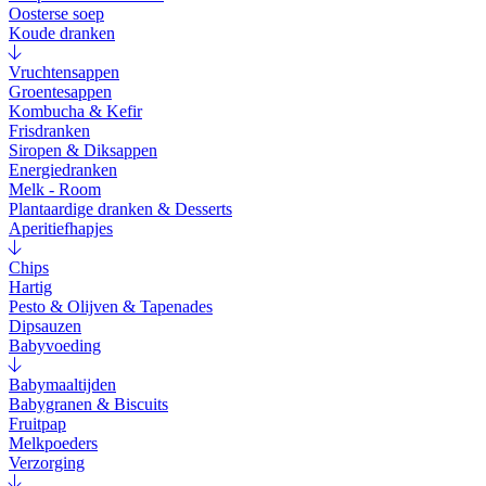
Oosterse soep
Koude dranken
Vruchtensappen
Groentesappen
Kombucha & Kefir
Frisdranken
Siropen & Diksappen
Energiedranken
Melk - Room
Plantaardige dranken & Desserts
Aperitiefhapjes
Chips
Hartig
Pesto & Olijven & Tapenades
Dipsauzen
Babyvoeding
Babymaaltijden
Babygranen & Biscuits
Fruitpap
Melkpoeders
Verzorging