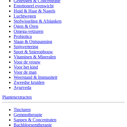
Geheugen & Concentratie
Emotioneel evenwicht
Huid & Haar & Nagels
Luchtwegen
Stofwisseling & Afslanken
Ogen & Oren
Omega-vetzuren
Probiotica
Slaap & Ontspanning
Spijsvertering
Sport & Spieropbouw
Vitaminen & Mineralen
Voor de vrouw
Voor het kind
Voor de man
Weerstand & Immuniteit
Zweedse kruiden
Ayurveda
Plantenextracten
Tincturen
Gemmotherapie
Sappen & Concentraten
Bachbloesemtherapie