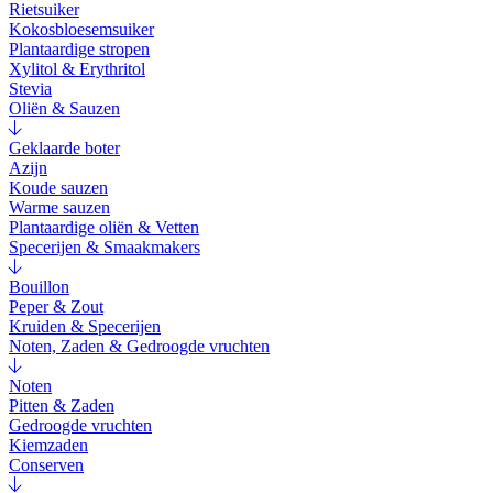
Rietsuiker
Kokosbloesemsuiker
Plantaardige stropen
Xylitol & Erythritol
Stevia
Oliën & Sauzen
Geklaarde boter
Azijn
Koude sauzen
Warme sauzen
Plantaardige oliën & Vetten
Specerijen & Smaakmakers
Bouillon
Peper & Zout
Kruiden & Specerijen
Noten, Zaden & Gedroogde vruchten
Noten
Pitten & Zaden
Gedroogde vruchten
Kiemzaden
Conserven