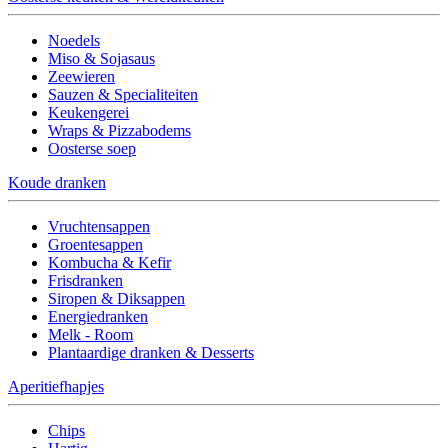
Noedels
Miso & Sojasaus
Zeewieren
Sauzen & Specialiteiten
Keukengerei
Wraps & Pizzabodems
Oosterse soep
Koude dranken
Vruchtensappen
Groentesappen
Kombucha & Kefir
Frisdranken
Siropen & Diksappen
Energiedranken
Melk - Room
Plantaardige dranken & Desserts
Aperitiefhapjes
Chips