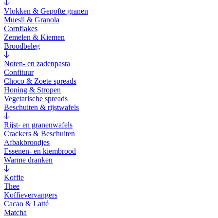
Vlokken & Gepofte granen
Muesli & Granola
Cornflakes
Zemelen & Kiemen
Broodbeleg
Noten- en zadenpasta
Confituur
Choco & Zoete spreads
Honing & Stropen
Vegetarische spreads
Beschuiten & rijstwafels
Rijst- en granenwafels
Crackers & Beschuiten
Afbakbroodjes
Essenen- en kiembrood
Warme dranken
Koffie
Thee
Koffievervangers
Cacao & Latté
Matcha