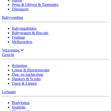
Hartig
Pesto & Olijven & Tapenades
Dipsauzen
Babyvoeding
Babymaaltijden
Babygranen & Biscuits
Fruitpap
Melkpoeders
Verzorging
Gezicht
Reiniging
Lotion & Bloesemwater
Dag- en nachtcrème
Maskers & Scrubs
Ogen & Lippen
Lichaam
Bodylotion
Huidolie