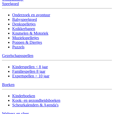
Speelgoed
Onderzoek en avontuur
Babyspeelgoed
Denkspelletjes
Knikkerbanen
Knutselen & Motoriek
Muziekspelletjes
Poppen & Diertjes
Puzzels
Gezelschapsspellen
Kinderspellen < 8 jaar
Familiespellen 8 jaar
Expertspellen > 10 jaar
Boeken
Kinderboeken
Kook- en gezondheidsboeken
Scheurkalenders & Agenda's
Welness en sfeer