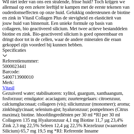
Wil niet ieder van ons een stralende, frisse huid? Toch krijgen we
allemaal op een zekere leeftijd te kampen met de eerste tekenen van
ouderdomseffecten op onze huid. Gelukkig ondersteunen de biotine
en zink in Vitasil Collagen Plus de stevigheid en elasticiteit van
jouw huid van binnenuit. Een unieke formule op basis van
collageen, bio geactiveerd silicium. Met twee actieve bestanddelen
biotine en zink. Bio-geactiveerd silicium is goed opneembaar en
dringt door tot in de cellen, waar de andere mineralen die eraan
gekoppel zijn voordeel bij kunnen hebben.
Specificaties
Referentienummer:
5000023441
Barcode:
5400713900010
Merk:
Vitasil
Gezuiverd water; stabilisatoren: xylitol, guargum, xanthaangum,
fosforzuur; emulgator: acaciagum; zuurteregelaars: citroenzuur,
calciumgluconaat; collageen (vis); siliciumzuur (monomeer); aroma;
zinkbisglycinaat; selenium-gist; hyaluronzuur; pompelmoes (Citrus
maxima); biotine. hhoofdingrediënten per 30 ml *RI per 30 ml
Collageen 135 mg Hyaluronzuur 4,1 mg Biotine 11,7 µg 23,4%
Zink 2,3 mg 22,5% Seleen 12,4 µg 22,5% Kiezelzuur (waaronder
Silicium) 65,7 mg 19,5 mg *RI: Referentie Inname