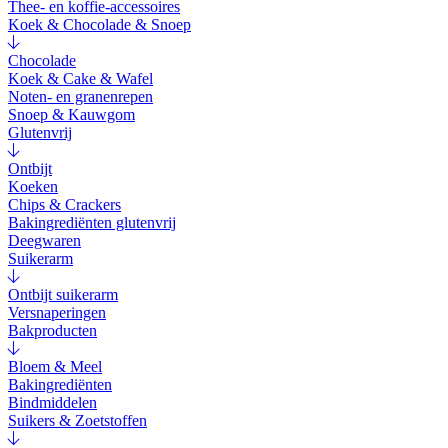
Thee- en koffie-accessoires
Koek & Chocolade & Snoep
Chocolade
Koek & Cake & Wafel
Noten- en granenrepen
Snoep & Kauwgom
Glutenvrij
Ontbijt
Koeken
Chips & Crackers
Bakingrediënten glutenvrij
Deegwaren
Suikerarm
Ontbijt suikerarm
Versnaperingen
Bakproducten
Bloem & Meel
Bakingrediënten
Bindmiddelen
Suikers & Zoetstoffen