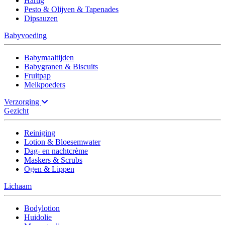
Hartig
Pesto & Olijven & Tapenades
Dipsauzen
Babyvoeding
Babymaaltijden
Babygranen & Biscuits
Fruitpap
Melkpoeders
Verzorging
Gezicht
Reiniging
Lotion & Bloesemwater
Dag- en nachtcrème
Maskers & Scrubs
Ogen & Lippen
Lichaam
Bodylotion
Huidolie