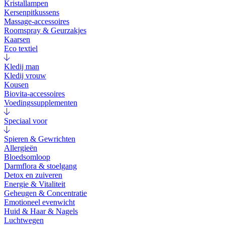
Kristallampen
Kersenpitkussens
Massage-accessoires
Roomspray & Geurzakjes
Kaarsen
Eco textiel
Kledij man
Kledij vrouw
Kousen
Biovita-accessoires
Voedingssupplementen
Speciaal voor
Spieren & Gewrichten
Allergieën
Bloedsomloop
Darmflora & stoelgang
Detox en zuiveren
Energie & Vitaliteit
Geheugen & Concentratie
Emotioneel evenwicht
Huid & Haar & Nagels
Luchtwegen