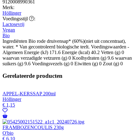
9120008990361
Merk:
Höllinger
Voedingsstijl
Voedingsstijl
:
Lactosevrij
Vegan
Bio
Ingrediënten Bio rode druivensap* (60%)(niet uit concentraat),
water. * Van gecontroleerd biologische teelt. Voedingswaarden -
Algemeen Energie (kJ) 171.6 Energie (kcal) 40.2 Vetten (g) 0
waarvan verzadigde vetzuren (g) 0 Koolhydraten (g) 9.6 waarvan
suikers (g) 9.6 Voedingsvezels (g) 0 Eiwitten (g) 0 Zout (g) 0
Gerelateerde producten
APPEL-KERSSAP 200ml
Höllinger
€
1,15
FRAMBOZENCOULIS 230g
O'bio
€
6,10