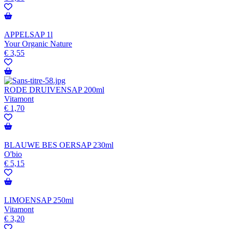
APPELSAP 1l
Your Organic Nature
€
3,55
RODE DRUIVENSAP 200ml
Vitamont
€
1,70
BLAUWE BES OERSAP 230ml
O'bio
€
5,15
LIMOENSAP 250ml
Vitamont
€
3,20