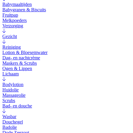
Babymaaltijden
Babygranen & Biscuits
Fruitpap
Melkpoeders
Verzorging
Gezicht
Reiniging
Lotion & Bloesemwater
Dag- en nachtcrème
Maskers & Scrubs
Ogen & Lippen
Lichaam
Bodylotion
Huidolie
Massageolie
Scrubs
Bad- en douche
Wasbar
Douchegel
Badolie
Dode Zeezout