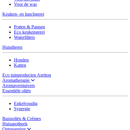
Voor de was
Keuken- en lunchgerei
Potten & Pannen
Eco keukengerei
Waterfilters
Huisdieren
Honden
Katten
Eco tuinproducten Agriton
Aromatherapie
Aromaverstuivers
Essentiële oliën
Enkelvoudig
Synergie
Basisoliën & Crèmes
Huisapotheek
Ontspanning