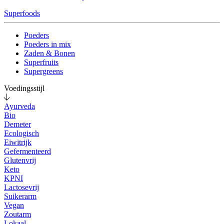
Superfoods
Poeders
Poeders in mix
Zaden & Bonen
Superfruits
Supergreens
Voedingsstijl
Ayurveda
Bio
Demeter
Ecologisch
Eiwitrijk
Gefermenteerd
Glutenvrij
Keto
KPNI
Lactosevrij
Suikerarm
Vegan
Zoutarm
Lokaal