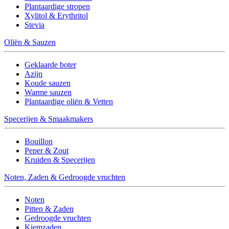
Plantaardige stropen
Xylitol & Erythritol
Stevia
Oliën & Sauzen
Geklaarde boter
Azijn
Koude sauzen
Warme sauzen
Plantaardige oliën & Vetten
Specerijen & Smaakmakers
Bouillon
Peper & Zout
Kruiden & Specerijen
Noten, Zaden & Gedroogde vruchten
Noten
Pitten & Zaden
Gedroogde vruchten
Kiemzaden