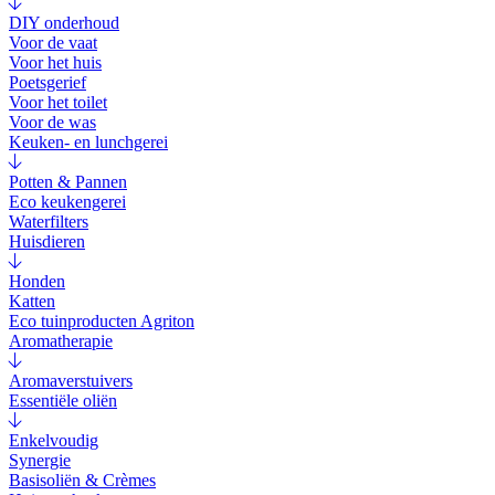
DIY onderhoud
Voor de vaat
Voor het huis
Poetsgerief
Voor het toilet
Voor de was
Keuken- en lunchgerei
Potten & Pannen
Eco keukengerei
Waterfilters
Huisdieren
Honden
Katten
Eco tuinproducten Agriton
Aromatherapie
Aromaverstuivers
Essentiële oliën
Enkelvoudig
Synergie
Basisoliën & Crèmes