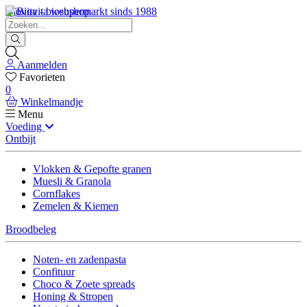
Biovita - biosupermarkt sinds 1988
Aanmelden
Favorieten
0
Winkelmandje
Menu
Voeding
Ontbijt
Vlokken & Gepofte granen
Muesli & Granola
Cornflakes
Zemelen & Kiemen
Broodbeleg
Noten- en zadenpasta
Confituur
Choco & Zoete spreads
Honing & Stropen