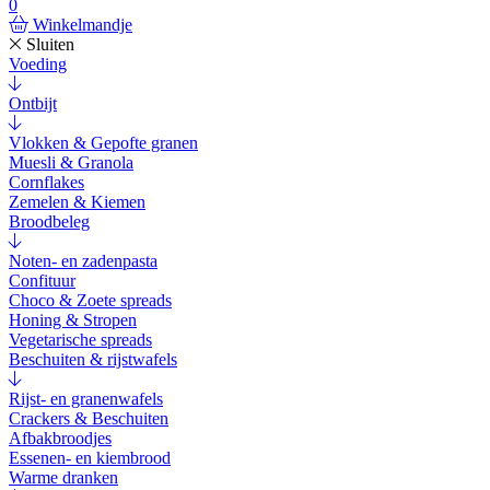
0
Winkelmandje
Sluiten
Voeding
Ontbijt
Vlokken & Gepofte granen
Muesli & Granola
Cornflakes
Zemelen & Kiemen
Broodbeleg
Noten- en zadenpasta
Confituur
Choco & Zoete spreads
Honing & Stropen
Vegetarische spreads
Beschuiten & rijstwafels
Rijst- en granenwafels
Crackers & Beschuiten
Afbakbroodjes
Essenen- en kiembrood
Warme dranken