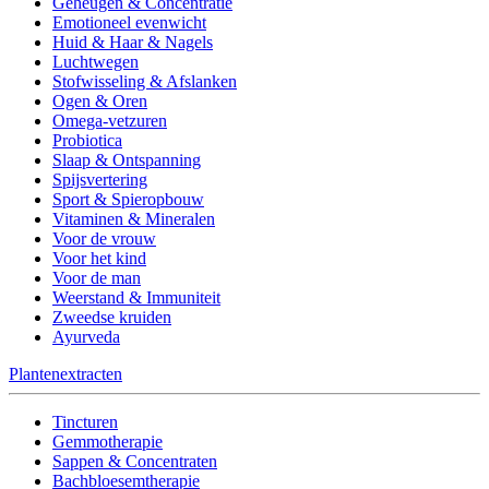
Geheugen & Concentratie
Emotioneel evenwicht
Huid & Haar & Nagels
Luchtwegen
Stofwisseling & Afslanken
Ogen & Oren
Omega-vetzuren
Probiotica
Slaap & Ontspanning
Spijsvertering
Sport & Spieropbouw
Vitaminen & Mineralen
Voor de vrouw
Voor het kind
Voor de man
Weerstand & Immuniteit
Zweedse kruiden
Ayurveda
Plantenextracten
Tincturen
Gemmotherapie
Sappen & Concentraten
Bachbloesemtherapie