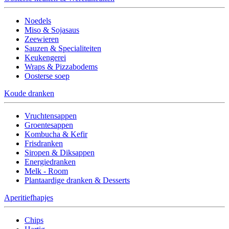
Noedels
Miso & Sojasaus
Zeewieren
Sauzen & Specialiteiten
Keukengerei
Wraps & Pizzabodems
Oosterse soep
Koude dranken
Vruchtensappen
Groentesappen
Kombucha & Kefir
Frisdranken
Siropen & Diksappen
Energiedranken
Melk - Room
Plantaardige dranken & Desserts
Aperitiefhapjes
Chips