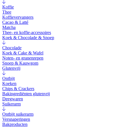
Koffie
Thee
Koffievervangers
Cacao & Latté
Matcha
Thee- en koffie-accessoires
Koek & Chocolade & Snoep
Chocolade
Koek & Cake & Wafel
Noten- en granenrepen
Snoep & Kauwgom
Glutenvrij
Ontbijt
Koeken
Chips & Crackers
Bakingrediënten glutenvrij
Deegwaren
Suikerarm
Ontbijt suikerarm
Versnaperingen
Bakproducten