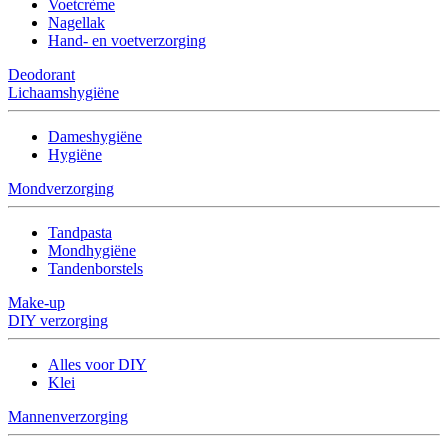
Voetcrème
Nagellak
Hand- en voetverzorging
Deodorant
Lichaamshygiëne
Dameshygiëne
Hygiëne
Mondverzorging
Tandpasta
Mondhygiëne
Tandenborstels
Make-up
DIY verzorging
Alles voor DIY
Klei
Mannenverzorging