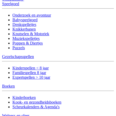
Speelgoed
Onderzoek en avontuur
Babyspeelgoed
Denkspelletjes
Knikkerbanen
Knutselen & Motoriek
Muziekspelletjes
Poppen & Diertjes
Puzzels
Gezelschapsspellen
Kinderspellen < 8 jaar
Familiespellen 8 jaar
Expertspellen > 10 jaar
Boeken
Kinderboeken
Kook- en gezondheidsboeken
Scheurkalenders & Agenda's
Welness en sfeer