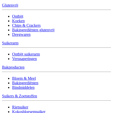
Glutenvrij
Ontbijt
Koeken
Chips & Crackers
Bakingrediënten glutenvrij
Deegwaren
Suikerarm
Ontbijt suikerarm
Versnaperingen
Bakproducten
Bloem & Meel
Bakingrediënten
Bindmiddelen
Suikers & Zoetstoffen
Rietsuiker
Kokosbloesemsuiker