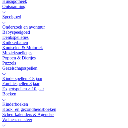
Huisapotheek
Ontspanning
Speelgoed
Onderzoek en avontuur
Babyspeelgoed
Denkspelletjes
Knikkerbanen
Knutselen & Motoriek
Muziekspelletjes
Poppen & Diertjes
Puzzels
Gezelschapsspellen
Kinderspellen < 8 jaar
Familiespellen 8 jaar
Expertspellen > 10 jaar
Boeken
Kinderboeken
Kook- en gezondheidsboeken
Scheurkalenders & Agenda's
Welness en sfeer