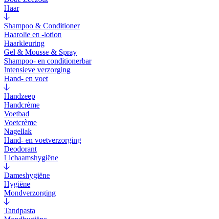
Haar
Shampoo & Conditioner
Haarolie en -lotion
Haarkleuring
Gel & Mousse & Spray
Shampoo- en conditionerbar
Intensieve verzorging
Hand- en voet
Handzeep
Handcrème
Voetbad
Voetcrème
Nagellak
Hand- en voetverzorging
Deodorant
Lichaamshygiëne
Dameshygiëne
Hygiëne
Mondverzorging
Tandpasta