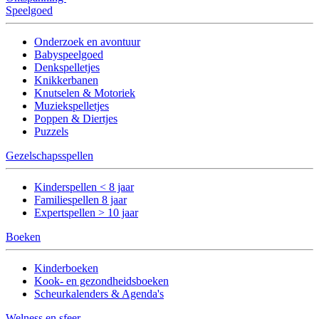
Speelgoed
Onderzoek en avontuur
Babyspeelgoed
Denkspelletjes
Knikkerbanen
Knutselen & Motoriek
Muziekspelletjes
Poppen & Diertjes
Puzzels
Gezelschapsspellen
Kinderspellen < 8 jaar
Familiespellen 8 jaar
Expertspellen > 10 jaar
Boeken
Kinderboeken
Kook- en gezondheidsboeken
Scheurkalenders & Agenda's
Welness en sfeer