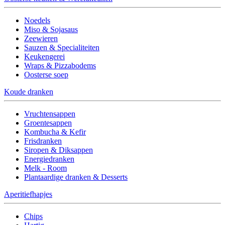
Noedels
Miso & Sojasaus
Zeewieren
Sauzen & Specialiteiten
Keukengerei
Wraps & Pizzabodems
Oosterse soep
Koude dranken
Vruchtensappen
Groentesappen
Kombucha & Kefir
Frisdranken
Siropen & Diksappen
Energiedranken
Melk - Room
Plantaardige dranken & Desserts
Aperitiefhapjes
Chips