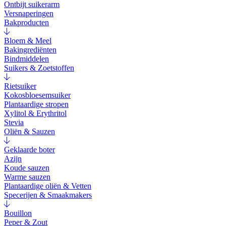
Ontbijt suikerarm
Versnaperingen
Bakproducten
Bloem & Meel
Bakingrediënten
Bindmiddelen
Suikers & Zoetstoffen
Rietsuiker
Kokosbloesemsuiker
Plantaardige stropen
Xylitol & Erythritol
Stevia
Oliën & Sauzen
Geklaarde boter
Azijn
Koude sauzen
Warme sauzen
Plantaardige oliën & Vetten
Specerijen & Smaakmakers
Bouillon
Peper & Zout