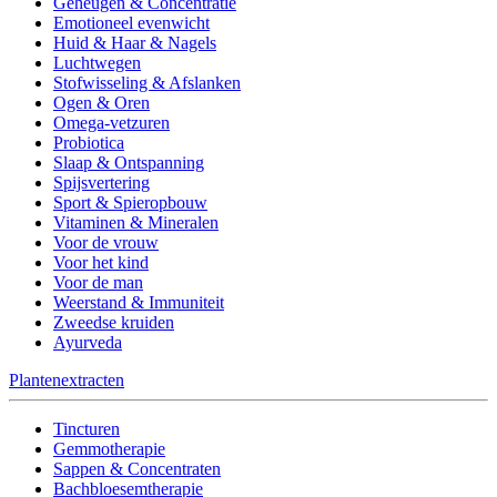
Geheugen & Concentratie
Emotioneel evenwicht
Huid & Haar & Nagels
Luchtwegen
Stofwisseling & Afslanken
Ogen & Oren
Omega-vetzuren
Probiotica
Slaap & Ontspanning
Spijsvertering
Sport & Spieropbouw
Vitaminen & Mineralen
Voor de vrouw
Voor het kind
Voor de man
Weerstand & Immuniteit
Zweedse kruiden
Ayurveda
Plantenextracten
Tincturen
Gemmotherapie
Sappen & Concentraten
Bachbloesemtherapie