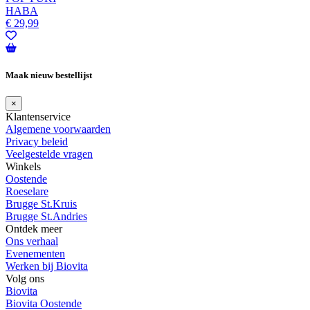
HABA
€
29,99
Maak nieuw bestellijst
×
Klantenservice
Algemene voorwaarden
Privacy beleid
Veelgestelde vragen
Winkels
Oostende
Roeselare
Brugge St.Kruis
Brugge St.Andries
Ontdek meer
Ons verhaal
Evenementen
Werken bij Biovita
Volg ons
Biovita
Biovita Oostende