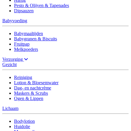
Hartig
Pesto & Olijven & Tapenades
Dipsauzen
Babyvoeding
Babymaaltijden
Babygranen & Biscuits
Fruitpap
Melkpoeders
Verzorging
Gezicht
Reiniging
Lotion & Bloesemwater
Dag- en nachtcrème
Maskers & Scrubs
Ogen & Lippen
Lichaam
Bodylotion
Huidolie