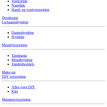
Voetcrème
Nagellak
Hand- en voetverzorging
Deodorant
Lichaamshygiëne
Dameshygiëne
Hygiëne
Mondverzorging
Tandpasta
Mondhygiëne
Tandenborstels
Make-up
DIY verzorging
Alles voor DIY
Klei
Mannenverzorging