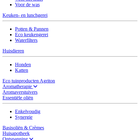
Voor de was
Keuken- en lunchgerei
Potten & Pannen
Eco keukengerei
Waterfilters
Huisdieren
Honden
Katten
Eco tuinproducten Agriton
Aromatherapie
Aromaverstuivers
Essentiële oliën
Enkelvoudig
Synergie
Basisoliën & Crèmes
Huisapotheek
Ontspanning