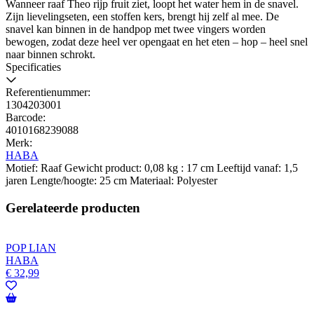
Wanneer raaf Theo rijp fruit ziet, loopt het water hem in de snavel.
Zijn lievelingseten, een stoffen kers, brengt hij zelf al mee. De
snavel kan binnen in de handpop met twee vingers worden
bewogen, zodat deze heel ver opengaat en het eten – hop – heel snel
naar binnen schrokt.
Specificaties
Referentienummer:
1304203001
Barcode:
4010168239088
Merk:
HABA
Motief: Raaf Gewicht product: 0,08 kg : 17 cm Leeftijd vanaf: 1,5
jaren Lengte/hoogte: 25 cm Materiaal: Polyester
Gerelateerde producten
POP LIAN
HABA
€
32,99