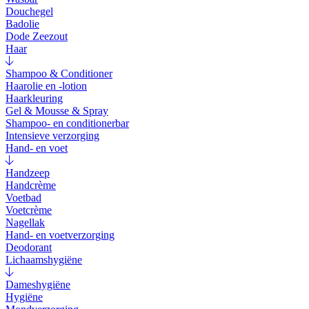
Douchegel
Badolie
Dode Zeezout
Haar
Shampoo & Conditioner
Haarolie en -lotion
Haarkleuring
Gel & Mousse & Spray
Shampoo- en conditionerbar
Intensieve verzorging
Hand- en voet
Handzeep
Handcrème
Voetbad
Voetcrème
Nagellak
Hand- en voetverzorging
Deodorant
Lichaamshygiëne
Dameshygiëne
Hygiëne