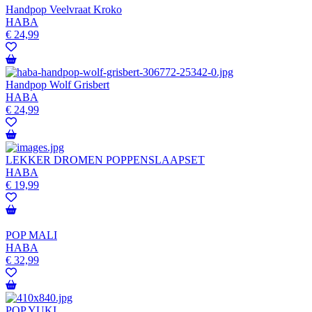
Handpop Veelvraat Kroko
HABA
€
24,99
Handpop Wolf Grisbert
HABA
€
24,99
LEKKER DROMEN POPPENSLAAPSET
HABA
€
19,99
POP MALI
HABA
€
32,99
POP YUKI