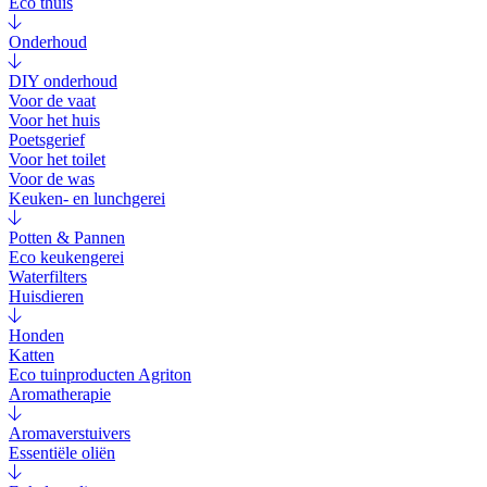
Eco thuis
Onderhoud
DIY onderhoud
Voor de vaat
Voor het huis
Poetsgerief
Voor het toilet
Voor de was
Keuken- en lunchgerei
Potten & Pannen
Eco keukengerei
Waterfilters
Huisdieren
Honden
Katten
Eco tuinproducten Agriton
Aromatherapie
Aromaverstuivers
Essentiële oliën