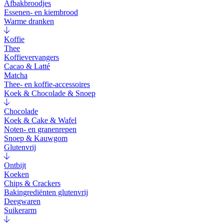
Afbakbroodjes
Essenen- en kiembrood
Warme dranken
Koffie
Thee
Koffievervangers
Cacao & Latté
Matcha
Thee- en koffie-accessoires
Koek & Chocolade & Snoep
Chocolade
Koek & Cake & Wafel
Noten- en granenrepen
Snoep & Kauwgom
Glutenvrij
Ontbijt
Koeken
Chips & Crackers
Bakingrediënten glutenvrij
Deegwaren
Suikerarm