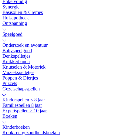
Enkelvoudig
Synergie
Basisoliën & Crèmes
Huisapotheek
Ontspanning
Speelgoed
Onderzoek en avontuur
Babyspeelgoed
Denkspelletjes
Knikkerbanen
Knutselen & Motoriek
Muziekspelletjes
Poppen & Diertjes
Puzzels
Gezelschapsspellen
Kinderspellen < 8 jaar
Familiespellen 8 jaar
Expertspellen > 10 jaar
Boeken
Kinderboeken
Kook- en gezondheidsboeken