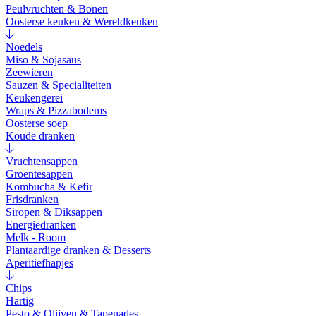
Peulvruchten & Bonen
Oosterse keuken & Wereldkeuken
Noedels
Miso & Sojasaus
Zeewieren
Sauzen & Specialiteiten
Keukengerei
Wraps & Pizzabodems
Oosterse soep
Koude dranken
Vruchtensappen
Groentesappen
Kombucha & Kefir
Frisdranken
Siropen & Diksappen
Energiedranken
Melk - Room
Plantaardige dranken & Desserts
Aperitiefhapjes
Chips
Hartig
Pesto & Olijven & Tapenades