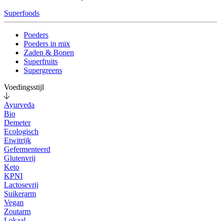
Superfoods
Poeders
Poeders in mix
Zaden & Bonen
Superfruits
Supergreens
Voedingsstijl
Ayurveda
Bio
Demeter
Ecologisch
Eiwitrijk
Gefermenteerd
Glutenvrij
Keto
KPNI
Lactosevrij
Suikerarm
Vegan
Zoutarm
Lokaal