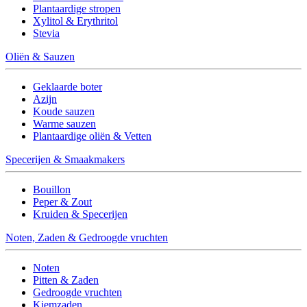
Plantaardige stropen
Xylitol & Erythritol
Stevia
Oliën & Sauzen
Geklaarde boter
Azijn
Koude sauzen
Warme sauzen
Plantaardige oliën & Vetten
Specerijen & Smaakmakers
Bouillon
Peper & Zout
Kruiden & Specerijen
Noten, Zaden & Gedroogde vruchten
Noten
Pitten & Zaden
Gedroogde vruchten
Kiemzaden