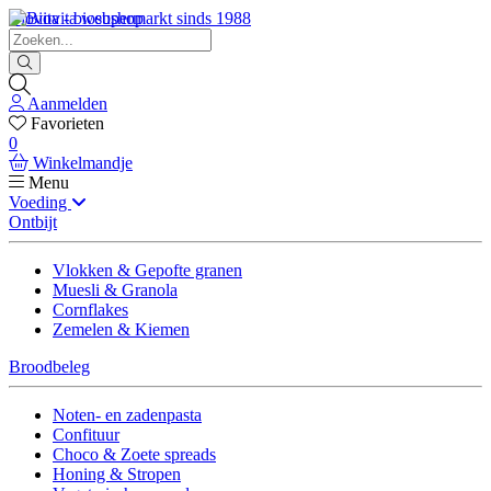
Biovita - biosupermarkt sinds 1988
Aanmelden
Favorieten
0
Winkelmandje
Menu
Voeding
Ontbijt
Vlokken & Gepofte granen
Muesli & Granola
Cornflakes
Zemelen & Kiemen
Broodbeleg
Noten- en zadenpasta
Confituur
Choco & Zoete spreads
Honing & Stropen