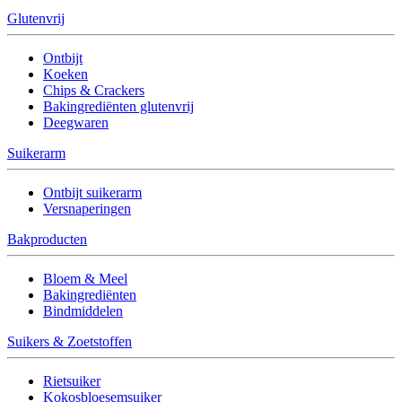
Glutenvrij
Ontbijt
Koeken
Chips & Crackers
Bakingrediënten glutenvrij
Deegwaren
Suikerarm
Ontbijt suikerarm
Versnaperingen
Bakproducten
Bloem & Meel
Bakingrediënten
Bindmiddelen
Suikers & Zoetstoffen
Rietsuiker
Kokosbloesemsuiker