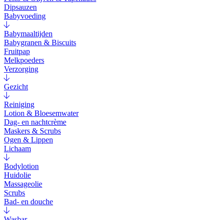
Dipsauzen
Babyvoeding
Babymaaltijden
Babygranen & Biscuits
Fruitpap
Melkpoeders
Verzorging
Gezicht
Reiniging
Lotion & Bloesemwater
Dag- en nachtcrème
Maskers & Scrubs
Ogen & Lippen
Lichaam
Bodylotion
Huidolie
Massageolie
Scrubs
Bad- en douche
Wasbar