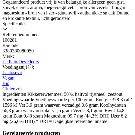
Gegarandeerd product vrij is van belangrijke allergeen geen gist,
zuivel, eieren, aroma, toegevoegd vet. - bron van vezels - hoog in
magnesium - bron van ijzer - glutenvrij - authentieke smaak Dunne
en krokante textuur, licht geroosterd
Specificaties
Referentienummer:
100281
Barcode:
3380380080050
Merk:
Le Pain Des Fleurs
Voedingsstijl
Voedingsstijl
:
Lactosevrij
Vegan
Bio
Glutenvrij
Ingrediënten Kikkererwtenmeel 50%, halfvol rijstmeel, zeezout.
Voedingswaarde Voedingswaarde per 100 gram: Energie 378 Kcal /
1596 kJ Vet 3,9 gram waarvan verzadigd 0,6 gram Koolhydraten
66,8 gram waarvan suikers 1,6 gram Vezels 8,1 gram Eiwit 14,8
gram Zout 0,48 gram Magnesium 99,7 mg (44,3% DRI) IJzer 6,2
mg (26,6% DRI) * DRI = Dagelijkse referentie inname
Gerelateerde producten