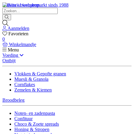
Biovita - biosupermarkt sinds 1988
Aanmelden
Favorieten
0
Winkelmandje
Menu
Voeding
Ontbijt
Vlokken & Gepofte granen
Muesli & Granola
Cornflakes
Zemelen & Kiemen
Broodbeleg
Noten- en zadenpasta
Confituur
Choco & Zoete spreads
Honing & Stropen