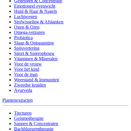
Geheugen & Concentratie
Emotioneel evenwicht
Huid & Haar & Nagels
Luchtwegen
Stofwisseling & Afslanken
Ogen & Oren
Omega-vetzuren
Probiotica
Slaap & Ontspanning
Spijsvertering
Sport & Spieropbouw
Vitaminen & Mineralen
Voor de vrouw
Voor het kind
Voor de man
Weerstand & Immuniteit
Zweedse kruiden
Ayurveda
Plantenextracten
Tincturen
Gemmotherapie
Sappen & Concentraten
Bachbloesemtherapie