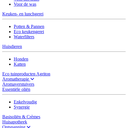
Voor de was
Keuken- en lunchgerei
Potten & Pannen
Eco keukengerei
Waterfilters
Huisdieren
Honden
Katten
Eco tuinproducten Agriton
Aromatherapie
Aromaverstuivers
Essentiële oliën
Enkelvoudig
Synergie
Basisoliën & Crèmes
Huisapotheek
Ontspanning