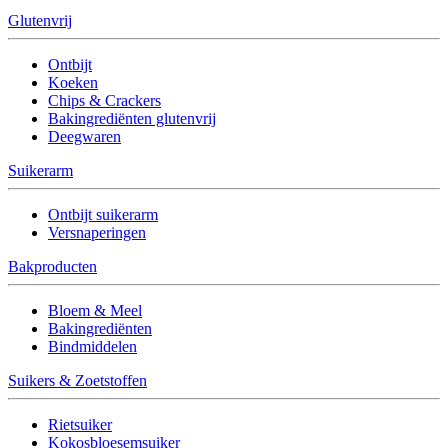
Glutenvrij
Ontbijt
Koeken
Chips & Crackers
Bakingrediënten glutenvrij
Deegwaren
Suikerarm
Ontbijt suikerarm
Versnaperingen
Bakproducten
Bloem & Meel
Bakingrediënten
Bindmiddelen
Suikers & Zoetstoffen
Rietsuiker
Kokosbloesemsuiker