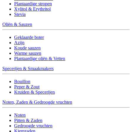
Plantaardige stropen
Xylitol & Erythritol
Stevia
Oliën & Sauzen
Geklaarde boter
Azijn
Koude sauzen
Warme sauzen
Plantaardige oliën & Vetten
Specerijen & Smaakmakers
Bouillon
Peper & Zout
Kruiden & Specerijen
Noten, Zaden & Gedroogde vruchten
Noten
Pitten & Zaden
Gedroogde vruchten
Kiemzaden