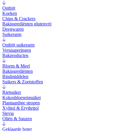
Ontbijt
Koeken
Chips & Crackers
Bakingrediënten glutenvrij
Deegwaren
Suikerarm
Ontbijt suikerarm
Versnaperingen
Bakproducten
Bloem & Meel
Bakingrediënten
Bindmiddelen
Suikers & Zoetstoffen
Rietsuiker
Kokosbloesemsuiker
Plantaardige stropen
Xylitol & Erythritol
Stevia
Oliën & Sauzen
Geklaarde boter