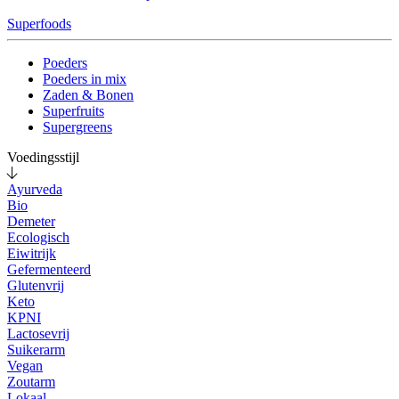
Superfoods
Poeders
Poeders in mix
Zaden & Bonen
Superfruits
Supergreens
Voedingsstijl
Ayurveda
Bio
Demeter
Ecologisch
Eiwitrijk
Gefermenteerd
Glutenvrij
Keto
KPNI
Lactosevrij
Suikerarm
Vegan
Zoutarm
Lokaal