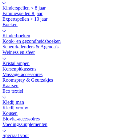
Kinderspellen < 8 jaar
Familiespellen 8 jaar
Expertspellen > 10 jaar
Boeken
Kinderboeken
Kook- en gezondheidsboeken
Scheurkalenders & Agenda's
Welness en sfeer
Kristallampen
Kersenpitkussens
Massage-accessoires
Roomspray & Geurzakjes
Kaarsen
Eco textiel
Kledij man
Kledij vrouw
Kousen
Biovita-accessoires
Voedingssupplementen
Speciaal voor