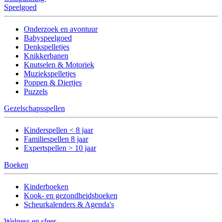
Speelgoed
Onderzoek en avontuur
Babyspeelgoed
Denkspelletjes
Knikkerbanen
Knutselen & Motoriek
Muziekspelletjes
Poppen & Diertjes
Puzzels
Gezelschapsspellen
Kinderspellen < 8 jaar
Familiespellen 8 jaar
Expertspellen > 10 jaar
Boeken
Kinderboeken
Kook- en gezondheidsboeken
Scheurkalenders & Agenda's
Welness en sfeer