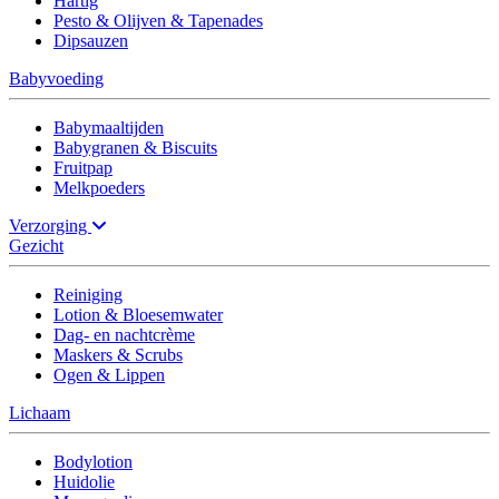
Hartig
Pesto & Olijven & Tapenades
Dipsauzen
Babyvoeding
Babymaaltijden
Babygranen & Biscuits
Fruitpap
Melkpoeders
Verzorging
Gezicht
Reiniging
Lotion & Bloesemwater
Dag- en nachtcrème
Maskers & Scrubs
Ogen & Lippen
Lichaam
Bodylotion
Huidolie