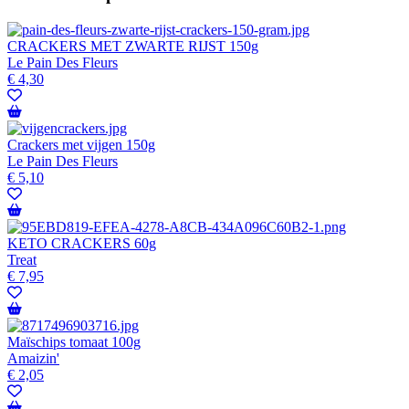
CRACKERS MET ZWARTE RIJST 150g
Le Pain Des Fleurs
€
4,30
Crackers met vijgen 150g
Le Pain Des Fleurs
€
5,10
KETO CRACKERS 60g
Treat
€
7,95
Maïschips tomaat 100g
Amaizin'
€
2,05