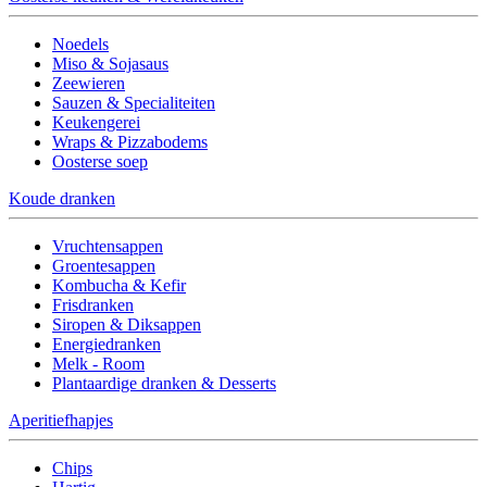
Noedels
Miso & Sojasaus
Zeewieren
Sauzen & Specialiteiten
Keukengerei
Wraps & Pizzabodems
Oosterse soep
Koude dranken
Vruchtensappen
Groentesappen
Kombucha & Kefir
Frisdranken
Siropen & Diksappen
Energiedranken
Melk - Room
Plantaardige dranken & Desserts
Aperitiefhapjes
Chips