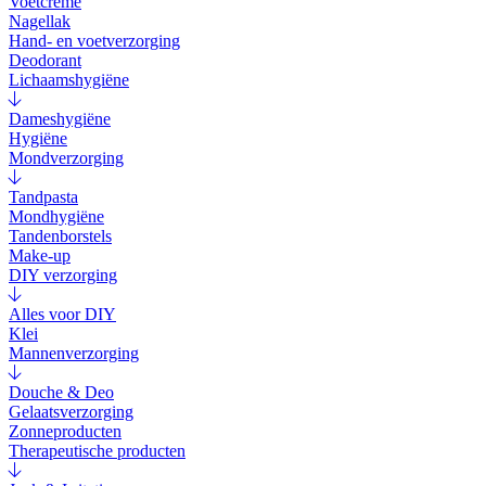
Voetcrème
Nagellak
Hand- en voetverzorging
Deodorant
Lichaamshygiëne
Dameshygiëne
Hygiëne
Mondverzorging
Tandpasta
Mondhygiëne
Tandenborstels
Make-up
DIY verzorging
Alles voor DIY
Klei
Mannenverzorging
Douche & Deo
Gelaatsverzorging
Zonneproducten
Therapeutische producten