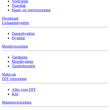
Voetcrème
Nagellak
Hand- en voetverzorging
Deodorant
Lichaamshygiëne
Dameshygiëne
Hygiëne
Mondverzorging
Tandpasta
Mondhygiëne
Tandenborstels
Make-up
DIY verzorging
Alles voor DIY
Klei
Mannenverzorging