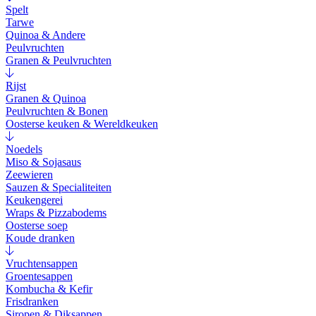
Spelt
Tarwe
Quinoa & Andere
Peulvruchten
Granen & Peulvruchten
Rijst
Granen & Quinoa
Peulvruchten & Bonen
Oosterse keuken & Wereldkeuken
Noedels
Miso & Sojasaus
Zeewieren
Sauzen & Specialiteiten
Keukengerei
Wraps & Pizzabodems
Oosterse soep
Koude dranken
Vruchtensappen
Groentesappen
Kombucha & Kefir
Frisdranken
Siropen & Diksappen