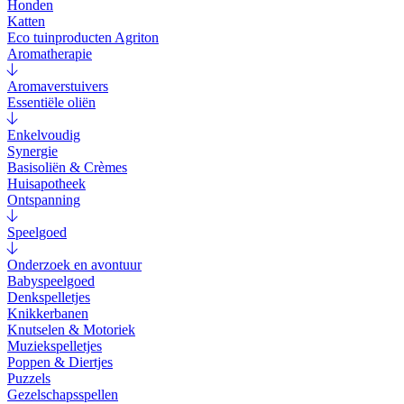
Honden
Katten
Eco tuinproducten Agriton
Aromatherapie
Aromaverstuivers
Essentiële oliën
Enkelvoudig
Synergie
Basisoliën & Crèmes
Huisapotheek
Ontspanning
Speelgoed
Onderzoek en avontuur
Babyspeelgoed
Denkspelletjes
Knikkerbanen
Knutselen & Motoriek
Muziekspelletjes
Poppen & Diertjes
Puzzels
Gezelschapsspellen