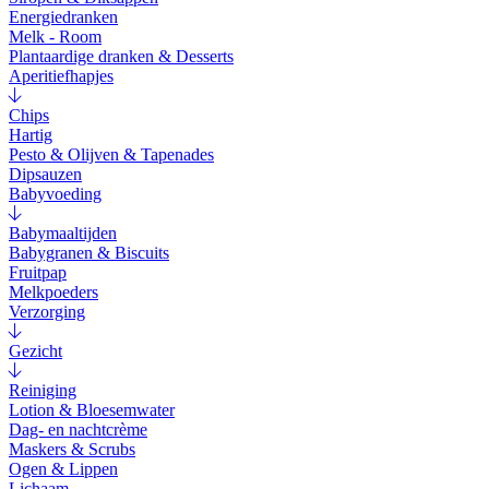
Energiedranken
Melk - Room
Plantaardige dranken & Desserts
Aperitiefhapjes
Chips
Hartig
Pesto & Olijven & Tapenades
Dipsauzen
Babyvoeding
Babymaaltijden
Babygranen & Biscuits
Fruitpap
Melkpoeders
Verzorging
Gezicht
Reiniging
Lotion & Bloesemwater
Dag- en nachtcrème
Maskers & Scrubs
Ogen & Lippen
Lichaam