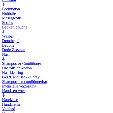
Bodylotion
Huidolie
Massageolie
Scrubs
Bad- en douche
Wasbar
Douchegel
Badolie
Dode Zeezout
Haar
Shampoo & Conditioner
Haarolie en -lotion
Haarkleuring
Gel & Mousse & Spray
Shampoo- en conditionerbar
Intensieve verzorging
Hand- en voet
Handzeep
Handcrème
Voetbad