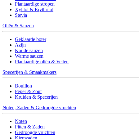
Plantaardige stropen
Xylitol & Erythritol
Stevia
Oliën & Sauzen
Geklaarde boter
Azijn
Koude sauzen
Warme sauzen
Plantaardige oliën & Vetten
Specerijen & Smaakmakers
Bouillon
Peper & Zout
Kruiden & Specerijen
Noten, Zaden & Gedroogde vruchten
Noten
Pitten & Zaden
Gedroogde vruchten
Kiemzaden