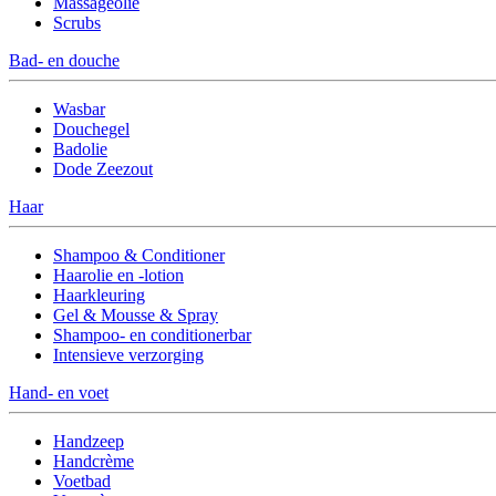
Massageolie
Scrubs
Bad- en douche
Wasbar
Douchegel
Badolie
Dode Zeezout
Haar
Shampoo & Conditioner
Haarolie en -lotion
Haarkleuring
Gel & Mousse & Spray
Shampoo- en conditionerbar
Intensieve verzorging
Hand- en voet
Handzeep
Handcrème
Voetbad