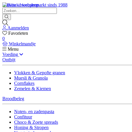
Biovita - biosupermarkt sinds 1988
Aanmelden
Favorieten
0
Winkelmandje
Menu
Voeding
Ontbijt
Vlokken & Gepofte granen
Muesli & Granola
Cornflakes
Zemelen & Kiemen
Broodbeleg
Noten- en zadenpasta
Confituur
Choco & Zoete spreads
Honing & Stropen