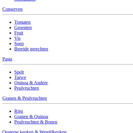
Conserven
Tomaten
Groenten
Fruit
Vis
Soep
Bereide gerechten
Pasta
Spelt
Tarwe
Quinoa & Andere
Peulvruchten
Granen & Peulvruchten
Rijst
Granen & Quinoa
Peulvruchten & Bonen
Oosterse keuken & Wereldkeuken