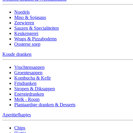
Noedels
Miso & Sojasaus
Zeewieren
Sauzen & Specialiteiten
Keukengerei
Wraps & Pizzabodems
Oosterse soep
Koude dranken
Vruchtensappen
Groentesappen
Kombucha & Kefir
Frisdranken
Siropen & Diksappen
Energiedranken
Melk - Room
Plantaardige dranken & Desserts
Aperitiefhapjes
Chips