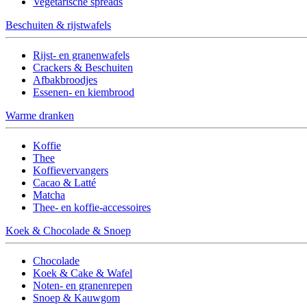
Vegetarische spreads
Beschuiten & rijstwafels
Rijst- en granenwafels
Crackers & Beschuiten
Afbakbroodjes
Essenen- en kiembrood
Warme dranken
Koffie
Thee
Koffievervangers
Cacao & Latté
Matcha
Thee- en koffie-accessoires
Koek & Chocolade & Snoep
Chocolade
Koek & Cake & Wafel
Noten- en granenrepen
Snoep & Kauwgom