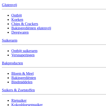
Glutenvrij
Ontbijt
Koeken
Chips & Crackers
Bakingrediënten glutenvrij
Deegwaren
Suikerarm
Ontbijt suikerarm
Versnaperingen
Bakproducten
Bloem & Meel
Bakingrediënten
Bindmiddelen
Suikers & Zoetstoffen
Rietsuiker
Kokosbloesemsuiker