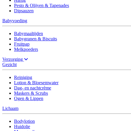
Hartig
Pesto & Olijven & Tapenades
Dipsauzen
Babyvoeding
Babymaaltijden
Babygranen & Biscuits
Fruitpap
Melkpoeders
Verzorging
Gezicht
Reiniging
Lotion & Bloesemwater
Dag- en nachtcrème
Maskers & Scrubs
Ogen & Lippen
Lichaam
Bodylotion
Huidolie