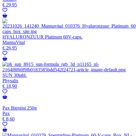
€
29,95
HYALURONZUUR Platinum 60V-caps.
MannaVital
€
26,95
SUN 30tabl.
Physalis
€
18,90
Pax Biergist 250g
Pax
€
8,60