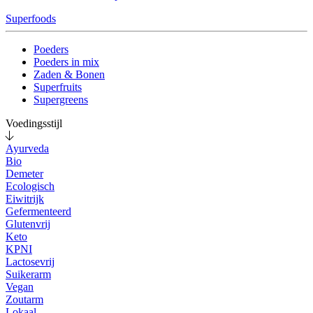
Superfoods
Poeders
Poeders in mix
Zaden & Bonen
Superfruits
Supergreens
Voedingsstijl
Ayurveda
Bio
Demeter
Ecologisch
Eiwitrijk
Gefermenteerd
Glutenvrij
Keto
KPNI
Lactosevrij
Suikerarm
Vegan
Zoutarm
Lokaal