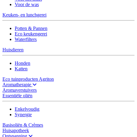
Voor de was
Keuken- en lunchgerei
Potten & Pannen
Eco keukengerei
Waterfilters
Huisdieren
Honden
Katten
Eco tuinproducten Agriton
Aromatherapie
Aromaverstuivers
Essentiële oliën
Enkelvoudig
Synergie
Basisoliën & Crèmes
Huisapotheek
Ontspanning