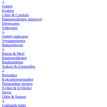
Ontbijt
Koeken
Chips & Crackers
Bakingrediënten glutenvrij
Deegwaren
Suikerarm
Ontbijt suikerarm
Versnaperingen
Bakproducten
Bloem & Meel
Bakingrediënten
Bindmiddelen
Suikers & Zoetstoffen
Rietsuiker
Kokosbloesemsuiker
Plantaardige stropen
Xylitol & Erythritol
Stevia
Oliën & Sauzen
Geklaarde boter