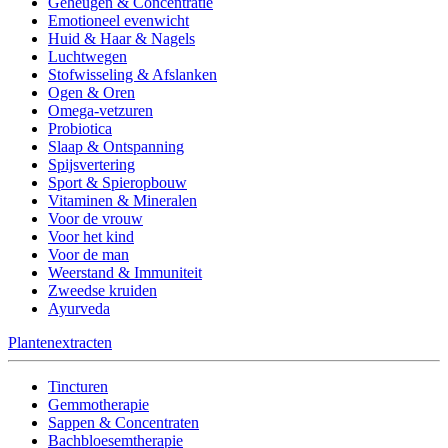
Geheugen & Concentratie
Emotioneel evenwicht
Huid & Haar & Nagels
Luchtwegen
Stofwisseling & Afslanken
Ogen & Oren
Omega-vetzuren
Probiotica
Slaap & Ontspanning
Spijsvertering
Sport & Spieropbouw
Vitaminen & Mineralen
Voor de vrouw
Voor het kind
Voor de man
Weerstand & Immuniteit
Zweedse kruiden
Ayurveda
Plantenextracten
Tincturen
Gemmotherapie
Sappen & Concentraten
Bachbloesemtherapie