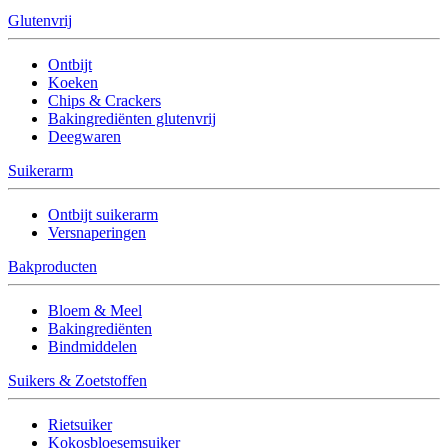
Glutenvrij
Ontbijt
Koeken
Chips & Crackers
Bakingrediënten glutenvrij
Deegwaren
Suikerarm
Ontbijt suikerarm
Versnaperingen
Bakproducten
Bloem & Meel
Bakingrediënten
Bindmiddelen
Suikers & Zoetstoffen
Rietsuiker
Kokosbloesemsuiker