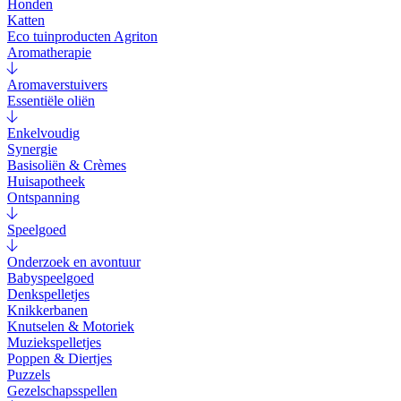
Honden
Katten
Eco tuinproducten Agriton
Aromatherapie
Aromaverstuivers
Essentiële oliën
Enkelvoudig
Synergie
Basisoliën & Crèmes
Huisapotheek
Ontspanning
Speelgoed
Onderzoek en avontuur
Babyspeelgoed
Denkspelletjes
Knikkerbanen
Knutselen & Motoriek
Muziekspelletjes
Poppen & Diertjes
Puzzels
Gezelschapsspellen