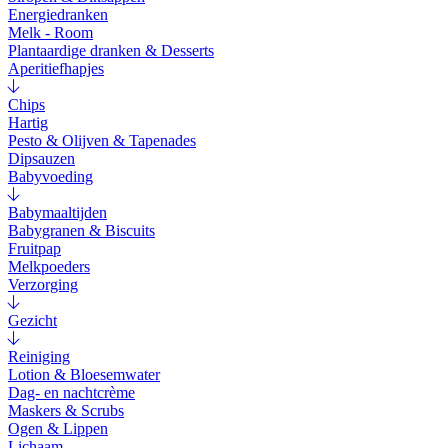
Energiedranken
Melk - Room
Plantaardige dranken & Desserts
Aperitiefhapjes
Chips
Hartig
Pesto & Olijven & Tapenades
Dipsauzen
Babyvoeding
Babymaaltijden
Babygranen & Biscuits
Fruitpap
Melkpoeders
Verzorging
Gezicht
Reiniging
Lotion & Bloesemwater
Dag- en nachtcrème
Maskers & Scrubs
Ogen & Lippen
Lichaam