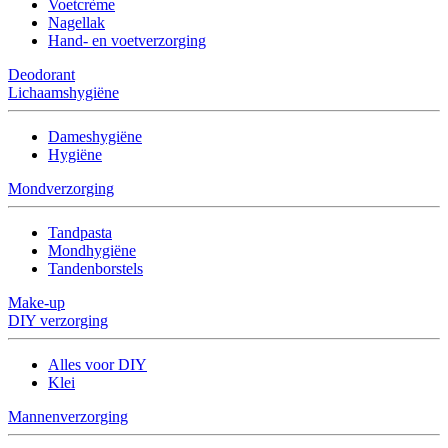
Voetcrème
Nagellak
Hand- en voetverzorging
Deodorant
Lichaamshygiëne
Dameshygiëne
Hygiëne
Mondverzorging
Tandpasta
Mondhygiëne
Tandenborstels
Make-up
DIY verzorging
Alles voor DIY
Klei
Mannenverzorging