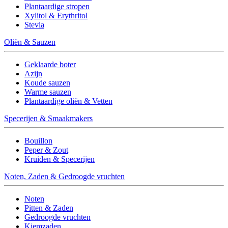
Plantaardige stropen
Xylitol & Erythritol
Stevia
Oliën & Sauzen
Geklaarde boter
Azijn
Koude sauzen
Warme sauzen
Plantaardige oliën & Vetten
Specerijen & Smaakmakers
Bouillon
Peper & Zout
Kruiden & Specerijen
Noten, Zaden & Gedroogde vruchten
Noten
Pitten & Zaden
Gedroogde vruchten
Kiemzaden