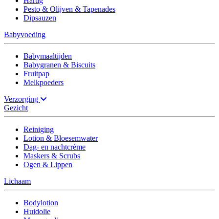
Hartig
Pesto & Olijven & Tapenades
Dipsauzen
Babyvoeding
Babymaaltijden
Babygranen & Biscuits
Fruitpap
Melkpoeders
Verzorging
Gezicht
Reiniging
Lotion & Bloesemwater
Dag- en nachtcrème
Maskers & Scrubs
Ogen & Lippen
Lichaam
Bodylotion
Huidolie