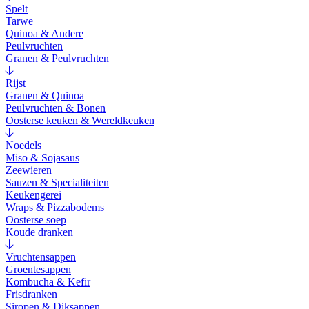
Spelt
Tarwe
Quinoa & Andere
Peulvruchten
Granen & Peulvruchten
Rijst
Granen & Quinoa
Peulvruchten & Bonen
Oosterse keuken & Wereldkeuken
Noedels
Miso & Sojasaus
Zeewieren
Sauzen & Specialiteiten
Keukengerei
Wraps & Pizzabodems
Oosterse soep
Koude dranken
Vruchtensappen
Groentesappen
Kombucha & Kefir
Frisdranken
Siropen & Diksappen