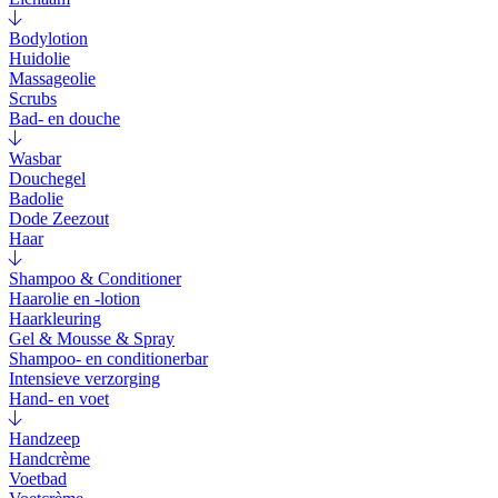
Bodylotion
Huidolie
Massageolie
Scrubs
Bad- en douche
Wasbar
Douchegel
Badolie
Dode Zeezout
Haar
Shampoo & Conditioner
Haarolie en -lotion
Haarkleuring
Gel & Mousse & Spray
Shampoo- en conditionerbar
Intensieve verzorging
Hand- en voet
Handzeep
Handcrème
Voetbad