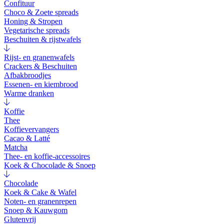
Confituur
Choco & Zoete spreads
Honing & Stropen
Vegetarische spreads
Beschuiten & rijstwafels
Rijst- en granenwafels
Crackers & Beschuiten
Afbakbroodjes
Essenen- en kiembrood
Warme dranken
Koffie
Thee
Koffievervangers
Cacao & Latté
Matcha
Thee- en koffie-accessoires
Koek & Chocolade & Snoep
Chocolade
Koek & Cake & Wafel
Noten- en granenrepen
Snoep & Kauwgom
Glutenvrij