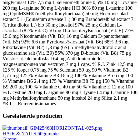
bisglycinaat 10% 7,5 mg L-selenomethionine 0,5% 10 mg L-cystine
200 mg L-arginine 80 mg L-lysine HCl 80% 80 mg L-taurine 100
mg OptiMSM® (methylsulfonylmethaan) 50 mg Heermoesblad
extract 5:1 (Equisetum arvense L.) 30 mg Brandnetelblad extract 7:1
(Urtica dioica L.) bio 30 mg Inositol 97% 25 mg Calcium L-
ascorbaat (82% Vit. C) 50 mg D-a-tocoferylsuccinaat (Vit. E) 77%
15,6 mg Nicotinamide (Vit. B3) 16 mg Calcium D-pantothenaat
(Vit. B5) 92% 6,6 mg Pyridoxal-5-fosfaat (Vit. B6) 68% 3,6 mg
Riboflavine (Vit. B2) 1,8 mg (6S)-5-methyltetrahydrofolic acid
glucosamine salt (Vit. B9) 55% 370 µg D-biotine (Vit. B8) 75 µg
Vulstof: tricalciumfosfaat 64 mg Antiklontermiddel:
magnesiumzouten van vetzuren 7 mg 1 caps. % R.I. Zink 12,5 mg
125 % Koper 0,75 mg 75 % Selenium 50 µg 90 % Vitamine B2
1,75 mg 125 % Vitamine B3 16 mg 100 % Vitamine B5 6 mg 100
% Vitamine B6 2,4 mg 175 % Vitamine B8 75 µg 150 % Vitamine
B9 200 µg 100 % Vitamine C 40 mg 50 % Vitamine E 12 mg 100
% L-cystine 200 mg L-arginine 80 mg L-lysine 64 mg L-taurine 100
mg Methylsulfonylmethane 50 mg Inositol 24 mg Silica 2,1 mg
*R.I. = Referentie-innames
Gerelateerde producten
HAIR & NAILS 60gummies
Gimmy