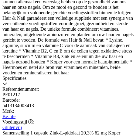
kunnen allemaal een weerslag hebben op de gezondheid van ons
haar en onze nagels. Om ze mooi en gezond te houden is het
belangrijk om voldoende gerichte voedingsstoffen binnen te krijgen.
Hair & Nail garandeert een volledige suppletie met een synergie van
verschillende voedingstoffen voor de groei, gezondheid en sterkte
van haar en nagels. De unieke formule combineert vitamines,
mineralen, uitgekiende aminozuren en planten om uw haar en nagels
gericht te voeden. De formule van Hair & Nail bevat: * Lysine,
arginine, silicium en vitamine C voor de aanmaak van collageen en
keratine * Vitamine B2, C en E om de cellen tegen oxidatieve stress
te beschermen * Vitamine B8, zink en selenium die uw haar en
nagels gezond houden * Koper voor een normale haarpigmentatie *
Heermoes en netel als bron van vitamines en mineralen, beide
voeden en remineraliseren het haar
Specificaties
Referentienummer:
PF01217
Barcode:
5413134003413
Merk:
Be-life
Voedingsstijl
Voedingsstijl
:
Glutenvrij
Samenstelling 1 capsule Zink-L-pidolaat 20,3% 62 mg Koper