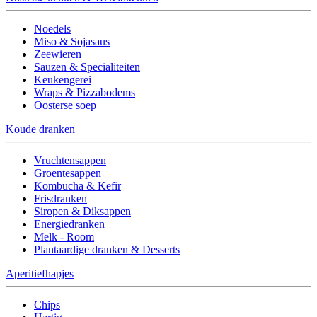
Noedels
Miso & Sojasaus
Zeewieren
Sauzen & Specialiteiten
Keukengerei
Wraps & Pizzabodems
Oosterse soep
Koude dranken
Vruchtensappen
Groentesappen
Kombucha & Kefir
Frisdranken
Siropen & Diksappen
Energiedranken
Melk - Room
Plantaardige dranken & Desserts
Aperitiefhapjes
Chips