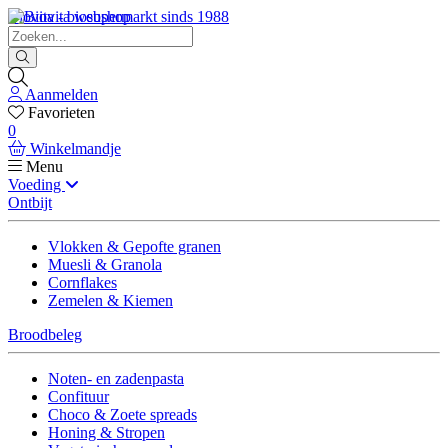
Biovita - biosupermarkt sinds 1988
Aanmelden
Favorieten
0
Winkelmandje
Menu
Voeding
Ontbijt
Vlokken & Gepofte granen
Muesli & Granola
Cornflakes
Zemelen & Kiemen
Broodbeleg
Noten- en zadenpasta
Confituur
Choco & Zoete spreads
Honing & Stropen