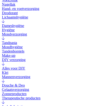
Voetcrème
Nagellak
Hand- en voetverzorging
Deodorant
Lichaamshygiëne
Dameshygiëne
Hygiëne
Mondverzorging
Tandpasta
Mondhygiëne
Tandenborstels
Make-up
DIY verzorging
Alles voor DIY
Klei
Mannenverzorging
Douche & Deo
Gelaatsverzorging
Zonneproducten
Therapeutische producten