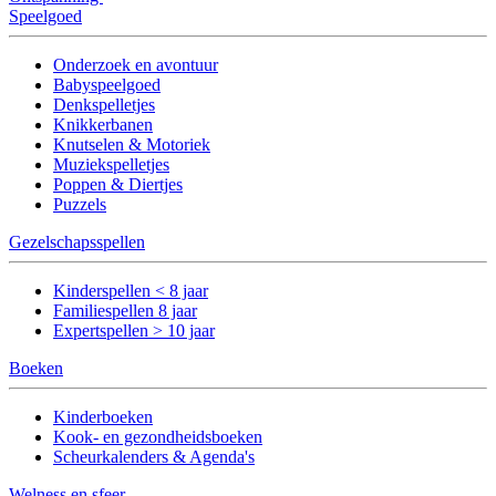
Speelgoed
Onderzoek en avontuur
Babyspeelgoed
Denkspelletjes
Knikkerbanen
Knutselen & Motoriek
Muziekspelletjes
Poppen & Diertjes
Puzzels
Gezelschapsspellen
Kinderspellen < 8 jaar
Familiespellen 8 jaar
Expertspellen > 10 jaar
Boeken
Kinderboeken
Kook- en gezondheidsboeken
Scheurkalenders & Agenda's
Welness en sfeer